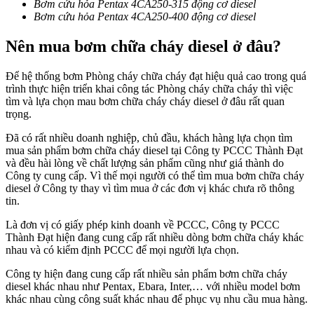
Bơm cứu hỏa Pentax 4CA250-315 động cơ diesel
Bơm cứu hỏa Pentax 4CA250-400 động cơ diesel
Nên mua bơm chữa cháy diesel ở đâu?
Để hệ thống bơm Phòng cháy chữa cháy đạt hiệu quả cao trong quá
trình thực hiện triển khai công tác Phòng cháy chữa cháy thì việc
tìm và lựa chọn mau bơm chữa cháy cháy diesel ở đâu rất quan
trọng.
Đã có rất nhiều doanh nghiệp, chủ đầu, khách hàng lựa chọn tìm
mua sản phẩm bơm chữa cháy diesel tại Công ty PCCC Thành Đạt
và đều hài lòng về chất lượng sản phẩm cũng như giá thành do
Công ty cung cấp. Vì thế mọi người có thể tìm mua bơm chữa cháy
diesel ở Công ty thay vì tìm mua ở các đơn vị khác chưa rõ thông
tin.
Là đơn vị có giấy phép kinh doanh về PCCC, Công ty PCCC
Thành Đạt hiện đang cung cấp rất nhiều dòng bơm chữa cháy khác
nhau và có kiểm định PCCC để mọi người lựa chọn.
Công ty hiện đang cung cấp rất nhiều sản phẩm bơm chữa cháy
diesel khác nhau như Pentax, Ebara, Inter,… với nhiều model bơm
khác nhau cùng công suất khác nhau để phục vụ nhu cầu mua hàng.