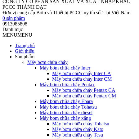
CÔNG TY CỔ PHẦN SẢN XUẤT VÀ XUẤT NHẬP KHẨU
PCCC THÀNH ĐẠT
Đơn vị cung cấp Bơm và Thiết bị PCCC uy tín số 1 tại Việt Nam
0
sản phẩm
0913985808
Danh mục
MENU
MENU
Trang chủ
Giới thiệu
Sản phẩm
Máy bơm chữa cháy
Máy bơm chữa cháy Inter
Máy bơm chữa cháy Inter CA
Máy bơm chữa cháy Inter CM
Máy bơm chữa cháy Pentax
Máy bơm chữa cháy Pentax CA
Máy bơm chữa cháy Pentax CM
Máy bơm chữa cháy Ebara
Máy bơm chữa cháy Tohatsu
Máy bơm chữa cháy diesel
Máy bơm chữa cháy xăng
Máy bơm chữa cháy Tohatsu
Máy bơm chữa cháy Kato
Máy bơm chữa cháy Tesu