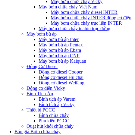
Máy bơm chữa cháy Vicky
Máy bơm chữa cháy Việt Nam
Máy bơm chữa cháy diesel INTER
Máy bơm chữa cháy INTER động cơ điện
Máy bơm chữa cháy trục liền INTER
Máy bơm chữa cháy tuabin trục đứng
Máy bơm bù áp
Máy bơm bù áp Inter
Máy bơm bù áp Pentax
Máy bơm bù áp Ebara
Máy bơm bù áp CNP
Máy bơm bù áp Kaiquan
Động Cơ Diesel
Động cơ diesel Cooper
Động cơ diesel Huichai
Động cơ diesel Weifang
Động cơ điện Vicky
Bình Tích Áp
Bình tích áp Varem
Bình tích áp Vicky
Thiết bị PCCC
Bình chữa cháy
Phụ kiện PCCC
Quạt hút khói chữa cháy
Báo giá Bơm chữa cháy