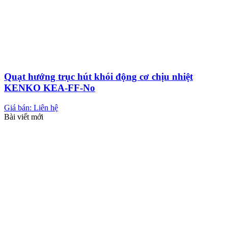
Quạt hướng trục hút khói động cơ chịu nhiệt
KENKO KEA-FF-No
Giá bán: Liên hệ
Bài viết mới