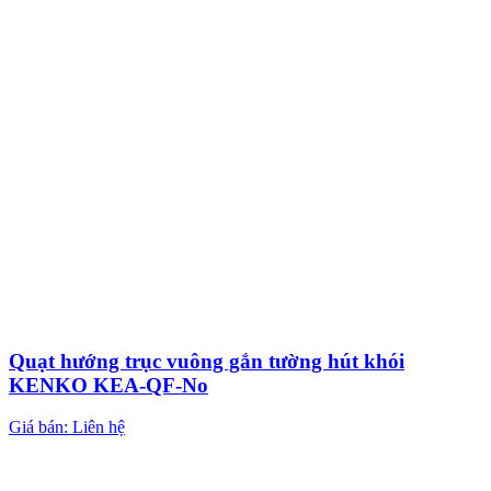
Quạt hướng trục vuông gắn tường hút khói
KENKO KEA-QF-No
Giá bán: Liên hệ