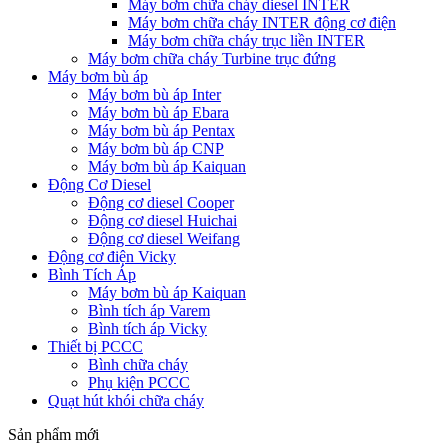
Máy bơm chữa cháy diesel INTER
Máy bơm chữa cháy INTER động cơ điện
Máy bơm chữa cháy trục liền INTER
Máy bơm chữa cháy Turbine trục đứng
Máy bơm bù áp
Máy bơm bù áp Inter
Máy bơm bù áp Ebara
Máy bơm bù áp Pentax
Máy bơm bù áp CNP
Máy bơm bù áp Kaiquan
Động Cơ Diesel
Động cơ diesel Cooper
Động cơ diesel Huichai
Động cơ diesel Weifang
Động cơ điện Vicky
Bình Tích Áp
Máy bơm bù áp Kaiquan
Bình tích áp Varem
Bình tích áp Vicky
Thiết bị PCCC
Bình chữa cháy
Phụ kiện PCCC
Quạt hút khói chữa cháy
Sản phẩm mới