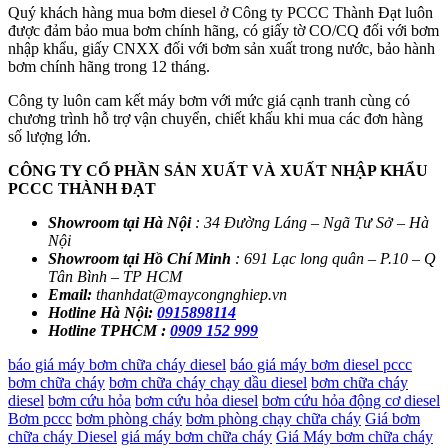
Quý khách hàng mua bơm diesel ở Công ty PCCC Thành Đạt luôn
được đảm bảo mua bơm chính hãng, có giấy tờ CO/CQ đối với bơm
nhập khẩu, giấy CNXX đối với bơm sản xuất trong nước, bảo hành
bơm chính hãng trong 12 tháng.
Công ty luôn cam kết máy bơm với mức giá cạnh tranh cùng có
chương trình hỗ trợ vận chuyển, chiết khấu khi mua các đơn hàng
số lượng lớn.
CÔNG TY CỔ PHẦN SẢN XUẤT VÀ XUẤT NHẬP KHẨU
PCCC THÀNH ĐẠT
Showroom tại Hà Nội
: 34 Đường Láng – Ngã Tư Sở – Hà
Nội
Showroom tại Hồ Chí Minh
: 691 Lạc long quân – P.10 – Q
Tân Bình – TP HCM
Email:
thanhdat@maycongnghiep.vn
Hotline Hà Nội:
0915898114
Hotline TPHCM :
0909 152 999
báo giá máy bơm chữa cháy diesel
báo giá máy bơm diesel pccc
bơm chữa cháy
bơm chữa cháy chạy dầu diesel
bơm chữa cháy
diesel
bơm cứu hỏa
bơm cứu hỏa diesel
bơm cứu hỏa động cơ diesel
Bơm pccc
bơm phòng cháy
bơm phòng chạy chữa cháy
Giá bơm
chữa cháy Diesel
giá máy bơm chữa cháy
Giá Máy bơm chữa cháy