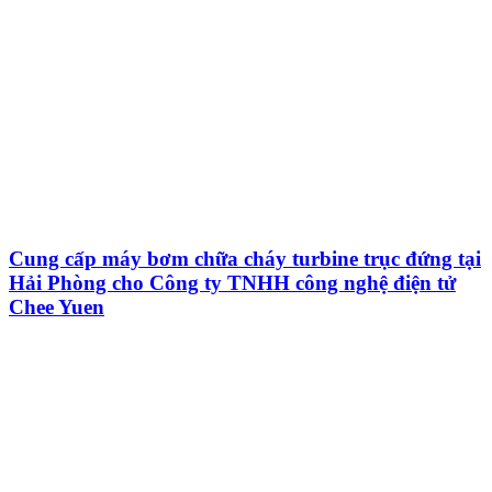
Cung cấp máy bơm chữa cháy turbine trục đứng tại
Hải Phòng cho Công ty TNHH công nghệ điện tử
Chee Yuen