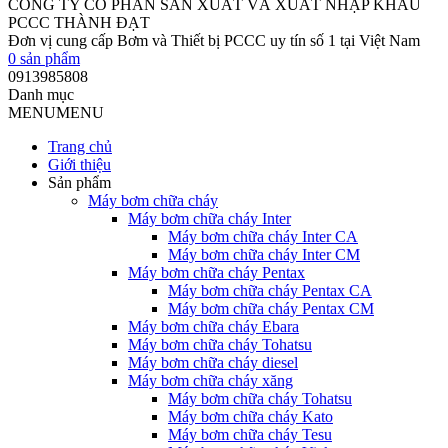
CÔNG TY CỔ PHẦN SẢN XUẤT VÀ XUẤT NHẬP KHẨU
PCCC THÀNH ĐẠT
Đơn vị cung cấp Bơm và Thiết bị PCCC uy tín số 1 tại Việt Nam
0
sản phẩm
0913985808
Danh mục
MENU
MENU
Trang chủ
Giới thiệu
Sản phẩm
Máy bơm chữa cháy
Máy bơm chữa cháy Inter
Máy bơm chữa cháy Inter CA
Máy bơm chữa cháy Inter CM
Máy bơm chữa cháy Pentax
Máy bơm chữa cháy Pentax CA
Máy bơm chữa cháy Pentax CM
Máy bơm chữa cháy Ebara
Máy bơm chữa cháy Tohatsu
Máy bơm chữa cháy diesel
Máy bơm chữa cháy xăng
Máy bơm chữa cháy Tohatsu
Máy bơm chữa cháy Kato
Máy bơm chữa cháy Tesu