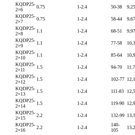
KQDP25-
0.75
1-2.4
50-38
9,2
2×6
KQDP25-
0.75
1-2.4
58-44
9,6
2×7
KQDP25-
1.1
1-2.4
68-51
9,9
2×8
KQDP25-
1.1
1-2.4
77-58
10,
2×9
KQDP25-
1.1
1-2.4
85-64
10,
2×10
KQDP25-
1.5
1-2.4
94-70
11,
2×11
KQDP25-
1.5
1-2.4
102-77
12,
2×12
KQDP25-
1.5
1-2.4
111-83
12,
2×13
KQDP25-
1.5
1-2.4
119-90
12,
2×14
KQDP25-
2.2
1-2.4
132-99
13,
2×15
KQDP25-
140-
2.2
1-2.4
13,
2×16
105