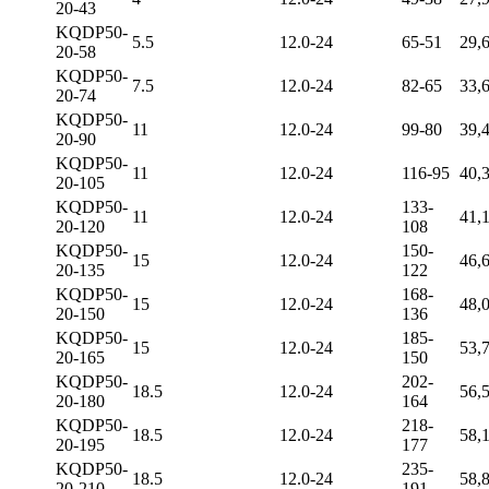
20-43
KQDP50-
5.5
12.0-24
65-51
29,
20-58
KQDP50-
7.5
12.0-24
82-65
33,
20-74
KQDP50-
11
12.0-24
99-80
39,
20-90
KQDP50-
11
12.0-24
116-95
40,
20-105
KQDP50-
133-
11
12.0-24
41,
20-120
108
KQDP50-
150-
15
12.0-24
46,
20-135
122
KQDP50-
168-
15
12.0-24
48,
20-150
136
KQDP50-
185-
15
12.0-24
53,
20-165
150
KQDP50-
202-
18.5
12.0-24
56,
20-180
164
KQDP50-
218-
18.5
12.0-24
58,
20-195
177
KQDP50-
235-
18.5
12.0-24
58,
20-210
191