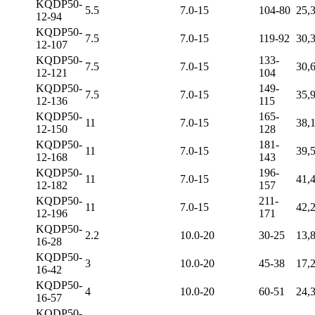
KQDP50-
5.5
7.0-15
104-80
25,
12-94
KQDP50-
7.5
7.0-15
119-92
30,
12-107
KQDP50-
133-
7.5
7.0-15
30,
12-121
104
KQDP50-
149-
7.5
7.0-15
35,
12-136
115
KQDP50-
165-
11
7.0-15
38,
12-150
128
KQDP50-
181-
11
7.0-15
39,
12-168
143
KQDP50-
196-
11
7.0-15
41,
12-182
157
KQDP50-
211-
11
7.0-15
42,
12-196
171
KQDP50-
2.2
10.0-20
30-25
13,
16-28
KQDP50-
3
10.0-20
45-38
17,
16-42
KQDP50-
4
10.0-20
60-51
24,
16-57
KQDP50-