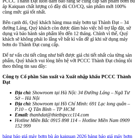
PCCC Thành Đạt luôn đảm bảo rằng sẽ cung cấp sản phẩm bơm bù
áp Kaiquan chất lượng có đầy đủ CO/CQ, sản phẩm mới 100%
cùng mức giá tốt nhất.
Bên cạnh đó, Quý khách hàng mua máy bơm tại Thành Đạt – 34
đường Láng, Quý khách còn được đảm bảo việc hỗ trợ lắp đặt, sử
dụng và bảo hành sản phẩm lên đến 12 tháng. Chính vì thế, Quý
khách sẽ không phải lo lắng về bất kì vấn đề gì khi sử dụng máy
bơm do Thành Đạt cung cấp.
Để tư vấn chi tiết cũng như biết được giá chi tiết nhất của từng sản
phẩm, Quý khách vui lòng liên hệ với PCCC Thành Đạt chúng tôi
theo thông tin sau đây:
Công ty Cổ phần Sản xuất và Xuất nhập khẩu PCCC Thành
Đạt
Địa chỉ:
Showroom tại Hà Nội: 34 Đường Láng – Ngã Tư
Sở – Hà Nội
Địa chỉ:
Showroom tại Hồ Chí Minh: 691 Lạc long quân –
P.10 – Q Tân Bình – TP HCM
Email:
thanhdat@thietbipccc114.com
Hotline Miền Bắc 0915 898 114 – Hotline Miền Nam 0909
152 999
bảng báo giá máy bơm bù áp kaiquan 2026
bảng báo giá máy bơm