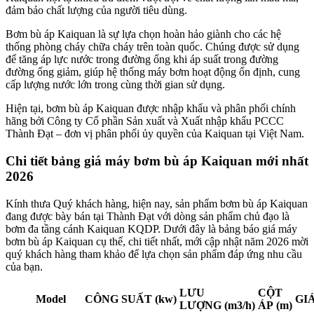
đảm bảo chất lượng của người tiêu dùng.
Bơm bù áp Kaiquan là sự lựa chọn hoàn hảo giành cho các hệ
thống phòng cháy chữa cháy trên toàn quốc. Chúng được sử dụng
để tăng áp lực nước trong đường ống khi áp suất trong đường
đường ống giảm, giúp hệ thống máy bơm hoạt động ổn định, cung
cấp lượng nước lớn trong cùng thời gian sử dụng.
Hiện tại, bơm bù áp Kaiquan được nhập khẩu và phân phối chính
hãng bởi Công ty Cổ phần Sản xuất và Xuất nhập khẩu PCCC
Thành Đạt – đơn vị phân phối ủy quyền của Kaiquan tại Việt Nam.
Chi tiết bảng giá máy bơm bù áp Kaiquan mới nhất
2026
Kính thưa Quý khách hàng, hiện nay, sản phẩm bơm bù áp Kaiquan
đang được bày bán tại Thành Đạt với dòng sản phẩm chủ đạo là
bơm đa tầng cánh Kaiquan KQDP. Dưới đây là bảng báo giá máy
bơm bù áp Kaiquan cụ thể, chi tiết nhất, mới cập nhật năm 2026 mời
quý khách hàng tham khảo để lựa chọn sản phẩm đáp ứng nhu cầu
của bạn.
LƯU
CỘT
Model
CÔNG SUẤT
(kw)
GI
LƯỢNG
(m3/h)
ÁP
(m)