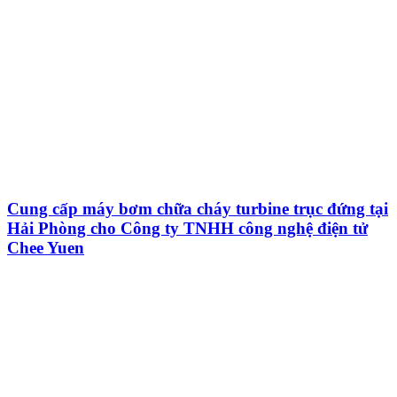
Cung cấp máy bơm chữa cháy turbine trục đứng tại
Hải Phòng cho Công ty TNHH công nghệ điện tử
Chee Yuen