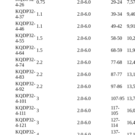
0.75
2.0-6.0
29-24
7,5
4-26
KQDP32-
1.1
2.0-6.0
39-34
9,4
4-37
KQDP32-
1.1
2.0-6.0
49-42
9,9
4-46
KQDP32-
1.5
2.0-6.0
58-50
10,
4-55
KQDP32-
1.5
2.0-6.0
68-59
11,
4-64
KQDP32-
2.2
2.0-6.0
77-68
12,
4-74
KQDP32-
2.2
2.0-6.0
87-77
13,
4-83
KQDP32-
2.2
2.0-6.0
97-86
13,
4-92
KQDP32-
3
2.0-6.0
107-95
13,
4-101
KQDP32-
117-
3
2.0-6.0
16,
4-111
105
KQDP32-
127-
3
2.0-6.0
16,
4-121
114
KQDP32-
137-
4
2.0-6.0
17,