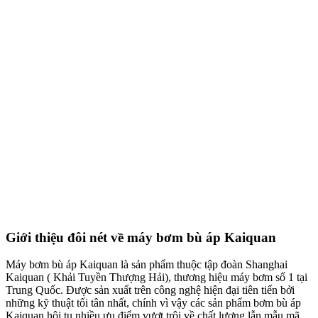
Giới thiệu đôi nét về máy bơm bù áp Kaiquan
Máy bơm bù áp Kaiquan là sản phẩm thuộc tập đoàn Shanghai
Kaiquan ( Khải Tuyền Thượng Hải), thương hiệu máy bơm số 1 tại
Trung Quốc. Được sản xuất trên công nghệ hiện đại tiên tiến bởi
những kỹ thuật tối tân nhất, chính vì vậy các sản phẩm bơm bù áp
Kaiquan hội tụ nhiều ưu điểm vượt trội về chất lượng lẫn mẫu mã,