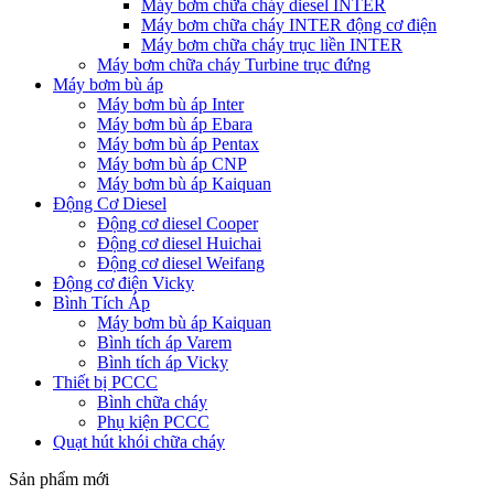
Máy bơm chữa cháy diesel INTER
Máy bơm chữa cháy INTER động cơ điện
Máy bơm chữa cháy trục liền INTER
Máy bơm chữa cháy Turbine trục đứng
Máy bơm bù áp
Máy bơm bù áp Inter
Máy bơm bù áp Ebara
Máy bơm bù áp Pentax
Máy bơm bù áp CNP
Máy bơm bù áp Kaiquan
Động Cơ Diesel
Động cơ diesel Cooper
Động cơ diesel Huichai
Động cơ diesel Weifang
Động cơ điện Vicky
Bình Tích Áp
Máy bơm bù áp Kaiquan
Bình tích áp Varem
Bình tích áp Vicky
Thiết bị PCCC
Bình chữa cháy
Phụ kiện PCCC
Quạt hút khói chữa cháy
Sản phẩm mới