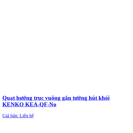
Quạt hướng trục vuông gắn tường hút khói
KENKO KEA-QF-No
Giá bán: Liên hệ