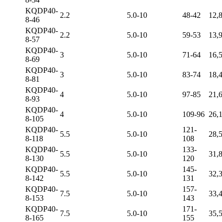
KQDP40-
2.2
5.0-10
48-42
12,
8-46
KQDP40-
2.2
5.0-10
59-53
13,
8-57
KQDP40-
3
5.0-10
71-64
16,
8-69
KQDP40-
3
5.0-10
83-74
18,
8-81
KQDP40-
4
5.0-10
97-85
21,
8-93
KQDP40-
4
5.0-10
109-96
26,
8-105
KQDP40-
121-
5.5
5.0-10
28,
8-118
108
KQDP40-
133-
5.5
5.0-10
31,
8-130
120
KQDP40-
145-
5.5
5.0-10
32,
8-142
131
KQDP40-
157-
7.5
5.0-10
33,
8-153
143
KQDP40-
171-
7.5
5.0-10
35,
8-165
155