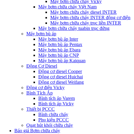
Máy bơm chữa cháy Vicky
Máy bơm chữa cháy Việt Nam
Máy bơm chữa cháy diesel INTER
Máy bơm chữa cháy INTER động cơ điện
Máy bơm chữa cháy trục liền INTER
Máy bơm chữa cháy tuabin trục đứng
Máy bơm bù áp
Máy bơm bù áp Inter
Máy bơm bù áp Pentax
Máy bơm bù áp Ebara
Máy bơm bù áp CNP
Máy bơm bù áp Kaiquan
Động Cơ Diesel
Động cơ diesel Cooper
Động cơ diesel Huichai
Động cơ diesel Weifang
Động cơ điện Vicky
Bình Tích Áp
Bình tích áp Varem
Bình tích áp Vicky
Thiết bị PCCC
Bình chữa cháy
Phụ kiện PCCC
Quạt hút khói chữa cháy
Báo giá Bơm chữa cháy