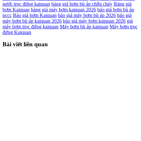
nước trục đứng kaiquan
bảng giá bơm bù áp chữa cháy
Bảng giá
bơm Kaiquan
bảng giá máy bơm kaiquan 2026
báo giá bơm bù áp
pccc
Báo giá bơm Kaiquan
báo giá máy bơm bù áp 2026
báo giá
máy bơm bù áp kaiquan 2026
báo giá máy bơm kaiquan 2026
giá
máy bơm trục đứng kaiquan
Máy bơm bù áp kaiquan
Máy bơm trục
đứng Kaiquan
Bài viết liên quan