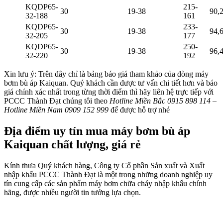
KQDP65-
215-
30
19-38
90,
32-188
161
KQDP65-
233-
30
19-38
94,
32-205
177
KQDP65-
250-
30
19-38
96,
32-220
192
Xin lưu ý: Trên đây chỉ là bảng báo giá tham khảo của dòng máy
bơm bù áp Kaiquan. Quý khách cần được tư vấn chi tiết hơn và báo
giá chính xác nhất trong từng thời điểm thì hãy liên hệ trực tiếp với
PCCC Thành Đạt chúng tôi theo
Hotline Miền Bắc 0915 898 114 –
Hotline Miền Nam 0909 152 999
để được hỗ trợ nhé
Địa điểm uy tín mua máy bơm bù áp
Kaiquan chất lượng, giá rẻ
Kính thưa Quý khách hàng, Công ty Cổ phần Sản xuất và Xuất
nhập khẩu PCCC Thành Đạt là một trong những doanh nghiệp uy
tín cung cấp các sản phẩm máy bơm chữa cháy nhập khẩu chính
hãng, được nhiều người tin tưởng lựa chọn.