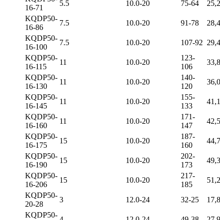
5.5
10.0-20
75-64
25,
16-71
KQDP50-
7.5
10.0-20
91-78
28,
16-86
KQDP50-
7.5
10.0-20
107-92
29,
16-100
KQDP50-
123-
11
10.0-20
33,
16-115
106
KQDP50-
140-
11
10.0-20
36,
16-130
120
KQDP50-
155-
11
10.0-20
41,
16-145
133
KQDP50-
171-
11
10.0-20
42,
16-160
147
KQDP50-
187-
15
10.0-20
44,
16-175
160
KQDP50-
202-
15
10.0-20
49,
16-190
173
KQDP50-
217-
15
10.0-20
51,
16-206
185
KQDP50-
3
12.0-24
32-25
17,
20-28
KQDP50-
4
12.0-24
49-38
27,