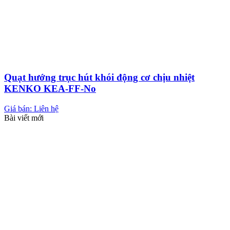
Quạt hướng trục hút khói động cơ chịu nhiệt
KENKO KEA-FF-No
Giá bán: Liên hệ
Bài viết mới