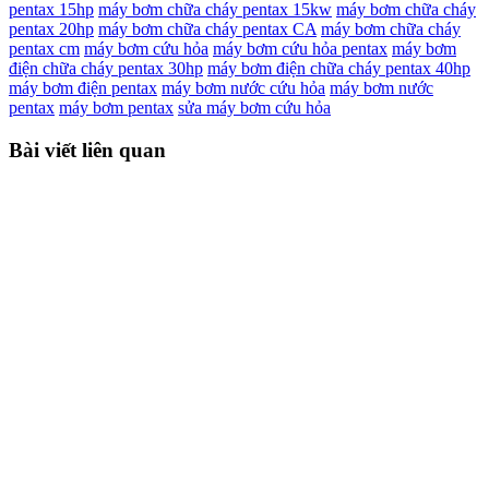
pentax 15hp
máy bơm chữa cháy pentax 15kw
máy bơm chữa cháy
pentax 20hp
máy bơm chữa cháy pentax CA
máy bơm chữa cháy
pentax cm
máy bơm cứu hỏa
máy bơm cứu hỏa pentax
máy bơm
điện chữa cháy pentax 30hp
máy bơm điện chữa cháy pentax 40hp
máy bơm điện pentax
máy bơm nước cứu hỏa
máy bơm nước
pentax
máy bơm pentax
sửa máy bơm cứu hỏa
Bài viết liên quan