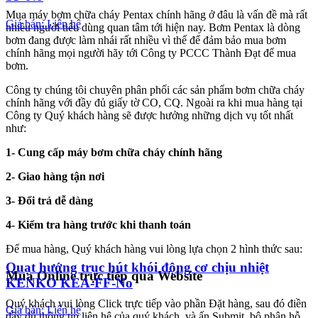
Mua máy bơm chữa cháy Pentax chính hãng ở đâu là vấn đề mà rất
Giá bán: Liên hệ
nhiều người tiêu dùng quan tâm tới hiện nay. Bơm Pentax là dòng
bơm đang được làm nhái rất nhiều vì thế để đảm bảo mua bơm
chính hãng mọi người hãy tới Công ty PCCC Thành Đạt để mua
bơm.
Công ty chúng tôi chuyên phân phối các sản phẩm bơm chữa cháy
chính hãng với đầy đủ giấy tờ CO, CQ. Ngoài ra khi mua hàng tại
Công ty Quý khách hàng sẽ được hưởng những dịch vụ tốt nhất
như:
1- Cung cấp máy bơm chữa cháy chính hãng
2- Giao hàng tận nơi
3- Đổi trả dễ dàng
4- Kiểm tra hàng trước khi thanh toán
Để mua hàng, Quý khách hàng vui lòng lựa chọn 2 hình thức sau:
Quạt hướng trục hút khói động cơ chịu nhiệt
Mua Online trực tiếp qua Website
KENKO KEA-FF-No
Quý khách vui lòng Click trực tiếp vào phần Đặt hàng, sau đó điền
Giá bán: Liên hệ
đầy đủ thông tin liên hệ của quý khách, và ấn Submit, bộ phận hỗ