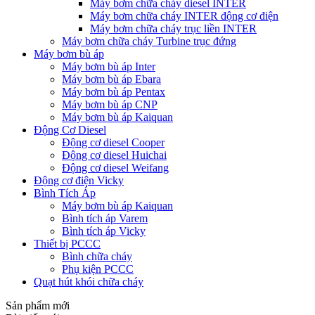
Máy bơm chữa cháy diesel INTER
Máy bơm chữa cháy INTER động cơ điện
Máy bơm chữa cháy trục liền INTER
Máy bơm chữa cháy Turbine trục đứng
Máy bơm bù áp
Máy bơm bù áp Inter
Máy bơm bù áp Ebara
Máy bơm bù áp Pentax
Máy bơm bù áp CNP
Máy bơm bù áp Kaiquan
Động Cơ Diesel
Động cơ diesel Cooper
Động cơ diesel Huichai
Động cơ diesel Weifang
Động cơ điện Vicky
Bình Tích Áp
Máy bơm bù áp Kaiquan
Bình tích áp Varem
Bình tích áp Vicky
Thiết bị PCCC
Bình chữa cháy
Phụ kiện PCCC
Quạt hút khói chữa cháy
Sản phẩm mới