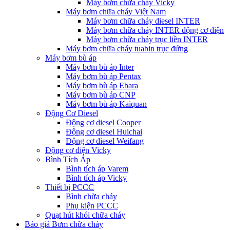
Máy bơm chữa cháy Vicky
Máy bơm chữa cháy Việt Nam
Máy bơm chữa cháy diesel INTER
Máy bơm chữa cháy INTER động cơ điện
Máy bơm chữa cháy trục liền INTER
Máy bơm chữa cháy tuabin trục đứng
Máy bơm bù áp
Máy bơm bù áp Inter
Máy bơm bù áp Pentax
Máy bơm bù áp Ebara
Máy bơm bù áp CNP
Máy bơm bù áp Kaiquan
Động Cơ Diesel
Động cơ diesel Cooper
Động cơ diesel Huichai
Động cơ diesel Weifang
Động cơ điện Vicky
Bình Tích Áp
Bình tích áp Varem
Bình tích áp Vicky
Thiết bị PCCC
Bình chữa cháy
Phụ kiện PCCC
Quạt hút khói chữa cháy
Báo giá Bơm chữa cháy