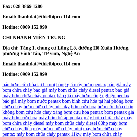
Fax:
028 3869 1280
Email: thanhdat@thietbipccc114.com
Hotline:
0909 152 999
CHI NHÁNH MIỀN TRUNG
Địa chỉ: Tầng 1, chung cư Lũng Lô, đường Hồ Xuân Hương,
phường Vinh Tân, TP vinh, Nghệ An
Email: thanhdat@thietbipccc114.com
Hotline:
0909 152 999
bán bơm cứu hỏa tại ha noi
bảng giá máy bơm pentax
báo giá máy
bơm chữa cháy
báo giá máy bơm chữa cháy diesel pentax
báo giá
máy bơm chữa cháy pentax
báo giá máy bơm công nghiệp pentax
báo giá máy bơm nước pentax
bơm bình cứu hỏa tại hải phòng
bơm
chữa cháy
bơm chữa cháy mitsuky
bơm cứu hỏa
bơm cứu hỏa chân
không
bơm cứu hỏa chạy xăng
bơm cứu hỏa pentax
bơm pentax
giá
máy bơm cứu hỏa
máy bơm bù áp pentax
máy bơm chữa cháy
máy
bơm chữa cháy diesel
máy bơm chữa cháy diesel 80hp
máy bơm
chữa cháy điện
máy bơm chữa cháy mini
máy bơm chữa cháy
pentax
máy bơm chữa cháy pentax 11kw
máy bơm chữa cháy