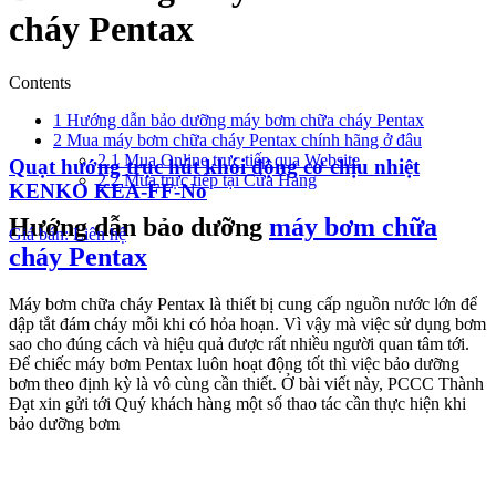
cháy Pentax
Contents
1
Hướng dẫn bảo dưỡng máy bơm chữa cháy Pentax
2
Mua máy bơm chữa cháy Pentax chính hãng ở đâu
2.1
Mua Online trực tiếp qua Website
Quạt hướng trục hút khói động cơ chịu nhiệt
2.2
Mua trực tiếp tại Cửa Hàng
KENKO KEA-FF-No
Hướng dẫn bảo dưỡng
máy bơm chữa
Giá bán: Liên hệ
cháy Pentax
Máy bơm chữa cháy Pentax là thiết bị cung cấp nguồn nước lớn để
dập tắt đám cháy mỗi khi có hỏa hoạn. Vì vậy mà việc sử dụng bơm
sao cho đúng cách và hiệu quả được rất nhiều người quan tâm tới.
Để chiếc máy bơm Pentax luôn hoạt động tốt thì việc bảo dưỡng
bơm theo định kỳ là vô cùng cần thiết. Ở bài viết này, PCCC Thành
Đạt xin gửi tới Quý khách hàng một số thao tác cần thực hiện khi
bảo dưỡng bơm