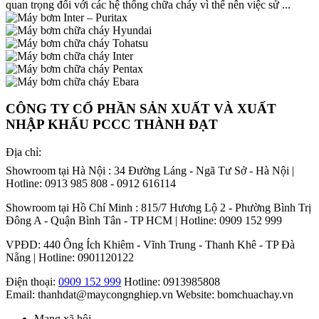
quan trọng đối với các hệ thống chữa cháy vì thế nên việc sử ...
CÔNG TY CỔ PHẦN SẢN XUẤT VÀ XUẤT
NHẬP KHẨU PCCC THÀNH ĐẠT
Địa chỉ:
Showroom tại Hà Nội : 34 Đường Láng - Ngã Tư Sở - Hà Nội |
Hotline: 0913 985 808 - 0912 616114
Showroom tại Hồ Chí Minh : 815/7 Hương Lộ 2 - Phường Bình Trị
Đông A - Quận Bình Tân - TP HCM | Hotline: 0909 152 999
VPĐD: 440 Ông Ích Khiêm - Vĩnh Trung - Thanh Khê - TP Đà
Nẵng | Hotline: 0901120122
Điện thoại:
0909 152 999
Hotline: 0913985808
Email: thanhdat@maycongnghiep.vn
Website: bomchuachay.vn
Mạng xã hội