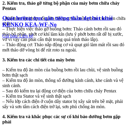
2. Kiểm tra, tháo gỡ từng bộ phận của máy bơm chữa cháy
Pentax
Quạt hướng trục gắn tường thân dẹt hút khói
– Kiểm tra lại khớp nối giữa động cơ và buồng bơm của bơm chữa
cháy
KENKO KEA-WF-No
– Thực hiện việc tháo gỡ buồng bơm: Tháo cánh bơm rồi sau đó
tháo bộ phận phớt cơ khí làm kín (lưu ý phớt bơm rất dễ bị xước,
Giá bán: Liên hệ
vỡ vì vậy cần phải cẩn thật trong quá trình tháo lắp).
– Tháo động cơ: Tháo nắp động cơ và quạt gió làm mát rồi sau đó
mới tháo dỡ vòng bi để rút roto ra ngoài.
3. Kiểm tra các chi tiết của máy bơm
– Kiểm tra độ ăn mòn của buồng bơm rồi lau chùi, vệ sinh buồng
bơm thật sạch
– Kiểm tra độ ăn mòn, thông số đường kính cánh, khe cánh và vệ
sinh cánh.
– Sau đó kiểm tra lại động cơ điện của bơm chữa cháy Pentax
– Kiểm tra Stator và vệ sinh thật sạch
– Nếu lớp cách điện ở cuộn dây stator bị xây sát trên bề mặt, phải
sấy và sơn tẩm cách điện trở lại, sơn phủ chống ăn mòn.
4. Kiểm tra và khắc phục các sự cố khi bảo dưỡng bơm gặp
phải