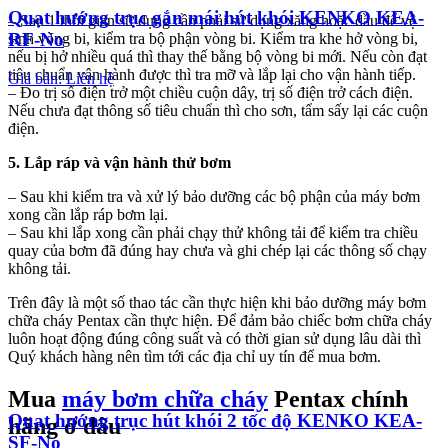
Quạt hướng trục gắn mái hút khói KENKO KEA-
– Sau 1 thời gian sử dụng cần phải sử dụng xăng hoặc dầu để vệ
RF-No
sinh vòng bi, kiểm tra bộ phận vòng bi. Kiểm tra khe hở vòng bi,
nếu bị hở nhiều quá thì thay thế bằng bộ vòng bi mới. Nếu còn đạt
tiêu chuẩn vận hành được thì tra mỡ và lắp lại cho vận hành tiếp.
Giá bán: Liên hệ
– Đo trị số điện trở một chiều cuộn dây, trị số điện trở cách điện.
Nếu chưa đạt thông số tiêu chuẩn thì cho sơn, tẩm sấy lại các cuộn
điện.
5. Lắp ráp và vận hành thử bơm
– Sau khi kiểm tra và xử lý bảo dưỡng các bộ phận của máy bơm
xong cần lắp ráp bơm lại.
– Sau khi lắp xong cần phải chạy thử không tải để kiểm tra chiều
quay của bơm đã đúng hay chưa và ghi chép lại các thông số chạy
không tải.
Trên đây là một số thao tác cần thực hiện khi bảo dưỡng máy bơm
chữa cháy Pentax cần thực hiện. Để đảm bảo chiếc bơm chữa cháy
luôn hoạt động đúng công suất và có thời gian sử dụng lâu dài thì
Quý khách hàng nên tìm tới các địa chỉ uy tín để mua bơm.
Mua
máy bơm chữa cháy
Pentax chính
Quạt hướng trục hút khói 2 tốc độ KENKO KEA-
hãng ở đâu
SF-No