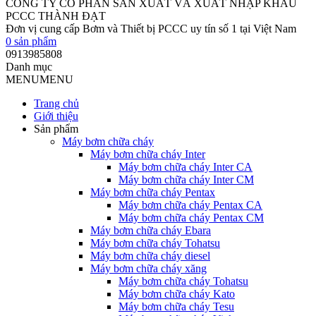
CÔNG TY CỔ PHẦN SẢN XUẤT VÀ XUẤT NHẬP KHẨU
PCCC THÀNH ĐẠT
Đơn vị cung cấp Bơm và Thiết bị PCCC uy tín số 1 tại Việt Nam
0
sản phẩm
0913985808
Danh mục
MENU
MENU
Trang chủ
Giới thiệu
Sản phẩm
Máy bơm chữa cháy
Máy bơm chữa cháy Inter
Máy bơm chữa cháy Inter CA
Máy bơm chữa cháy Inter CM
Máy bơm chữa cháy Pentax
Máy bơm chữa cháy Pentax CA
Máy bơm chữa cháy Pentax CM
Máy bơm chữa cháy Ebara
Máy bơm chữa cháy Tohatsu
Máy bơm chữa cháy diesel
Máy bơm chữa cháy xăng
Máy bơm chữa cháy Tohatsu
Máy bơm chữa cháy Kato
Máy bơm chữa cháy Tesu