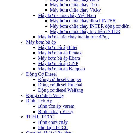
Máy bơm chữa cháy Tesu
Máy bơm chữa cháy Vicky
Máy bơm chữa cháy Việt Nam
Máy bơm chữa cháy diesel INTER
Máy bơm chữa cháy INTER động cơ điện
Máy bơm chữa cháy trục liền INTER
Máy bơm chữa cháy tuabin trục đứng
Máy bơm bù áp
Máy bơm bù áp Inter
Máy bơm bù áp Pentax
Máy bơm bù áp Ebara
Máy bơm bù áp CNP
Máy bơm bù áp Kaiquan
Động Cơ Diesel
Động cơ diesel Cooper
Động cơ diesel Huichai
Động cơ diesel Weifang
Động cơ điện Vicky
Bình Tích Áp
Bình tích áp Varem
Bình tích áp Vicky
Thiết bị PCCC
Bình chữa cháy
Phụ kiện PCCC
Quạt hút khói chữa cháy