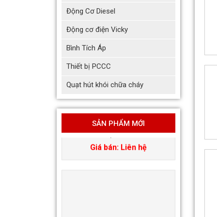
Động Cơ Diesel
Động cơ điện Vicky
Bình Tích Áp
Thiết bị PCCC
Quạt hút khói chữa cháy
Quạt hướng trục vuông gắn
tường hút khói KENKO KEA-
QF-No
SẢN PHẨM MỚI
Giá bán: Liên hệ