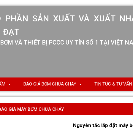
Ổ PHẦN SẢN XUẤT VÀ XUẤT NH
 ĐẠT
BƠM VÀ THIẾT BỊ PCCC UY TÍN SỐ 1 TẠI VIỆT N
ẨM
BÁO GIÁ BƠM CHỮA CHÁY
TIN TỨC & TƯ VẤN
BÁO GIÁ MÁY BƠM CHỮA CHÁY
Nguyên tắc lắp đặt máy b