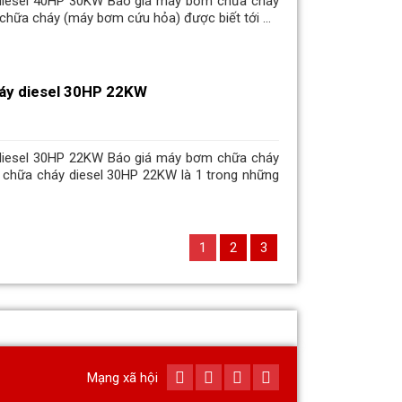
diesel 40HP 30KW Báo giá máy bơm chữa cháy
hữa cháy (máy bơm cứu hỏa) được biết tới ...
áy diesel 30HP 22KW
diesel 30HP 22KW Báo giá máy bơm chữa cháy
chữa cháy diesel 30HP 22KW là 1 trong những
1
2
3
Mạng xã hội