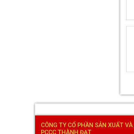
Quạt hướng trục vuông gắn
tường hút khói KENKO KEA-
QF-No
Giá bán: Liên hệ
CÔNG TY CỔ PHẦN SẢN XUẤT VÀ
PCCC THÀNH ĐẠT