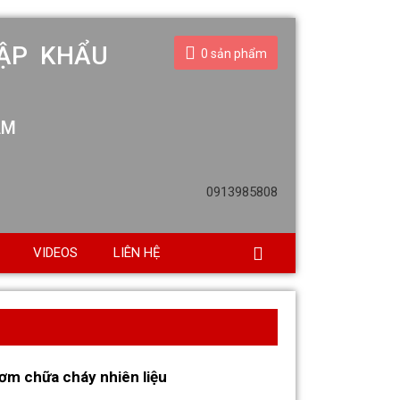
ẬP KHẨU
0
sản phẩm
AM
0913985808
VIDEOS
LIÊN HỆ
ơm chữa cháy nhiên liệu