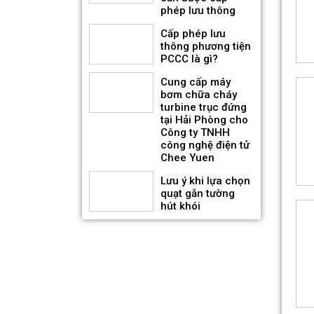
phép lưu thông
Quạt hướng trục gắn mái
Cấp phép lưu
hút khói KENKO KEA-RF-No
thông phương tiện
PCCC là gì?
Giá bán: Liên hệ
Cung cấp máy
bơm chữa cháy
turbine trục đứng
tại Hải Phòng cho
Công ty TNHH
công nghệ điện tử
Chee Yuen
Lưu ý khi lựa chọn
quạt gắn tường
hút khói
Quạt hướng trục hút khói 2
tốc độ KENKO KEA-SF-No
Giá bán: Liên hệ