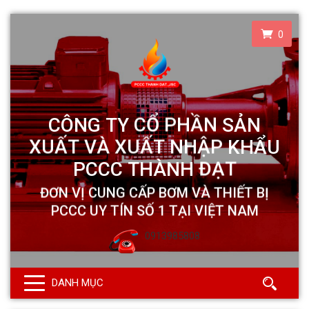
0
0913985808
DANH MỤC