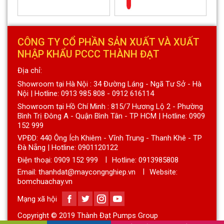
CÔNG TY CỔ PHẦN SẢN XUẤT VÀ XUẤT
NHẬP KHẨU PCCC THÀNH ĐẠT
Địa chỉ:
Showroom tại Hà Nội : 34 Đường Láng - Ngã Tư Sở - Hà
Nội | Hotline: 0913 985 808 - 0912 616114
Showroom tại Hồ Chí Minh : 815/7 Hương Lộ 2 - Phường
Bình Trị Đông A - Quận Bình Tân - TP HCM | Hotline: 0909
152 999
VPĐD: 440 Ông Ích Khiêm - Vĩnh Trung - Thanh Khê - TP
Đà Nẵng | Hotline: 0901120122
Điện thoại:
0909 152 999
Hotline: 0913985808
Email: thanhdat@maycongnghiep.vn
Website:
bomchuachay.vn
Mạng xã hội
Copyright © 2019 Thành Đạt Pumps Group