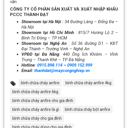
vấn:
CÔNG TY CỔ PHẦN SẢN XUẤT VÀ XUẤT NHẬP KHẨU
PCCC THÀNH ĐẠT
Showroom tại Hà Nội :
34 Đường Láng – Đống Đa –
Hà Nội
Showroom tại Hồ Chí Minh
: 815/7 Hương Lộ 2 –
Bình Trị Đông – TP HCM
Showroom tại Nghệ An
: Số 36 đường D1 – KĐT
Đại Thành –
Trường Vinh – Nghệ An
VPĐD tại Đà Nẵng
: 440 Ông Ích Khiêm – Vĩnh
Trung – Thanh Khê – TP Đà Nẵng
Hotline
:
0915.898.114
–
0909.152.999
Email:
thanhdat@maycongnghiep.vn
bình chữa cháy anfire
bình chữa cháy anfire 4kg
bình chữa cháy anfire 6kg
bình chữa cháy anfire cho gia đình
bình chữa cháy anfire là gì
bình chữa cháy bột anfire
bình chữa cháy cho gia đình
bình chữa cháy dùng cho gia đình