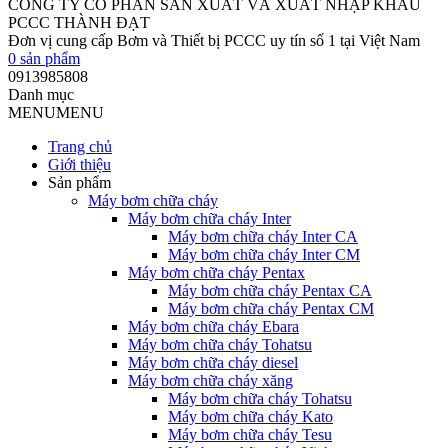
CÔNG TY CỔ PHẦN SẢN XUẤT VÀ XUẤT NHẬP KHẨU
PCCC THÀNH ĐẠT
Đơn vị cung cấp Bơm và Thiết bị PCCC uy tín số 1 tại Việt Nam
0
sản phẩm
0913985808
Danh mục
MENU
MENU
Trang chủ
Giới thiệu
Sản phẩm
Máy bơm chữa cháy
Máy bơm chữa cháy Inter
Máy bơm chữa cháy Inter CA
Máy bơm chữa cháy Inter CM
Máy bơm chữa cháy Pentax
Máy bơm chữa cháy Pentax CA
Máy bơm chữa cháy Pentax CM
Máy bơm chữa cháy Ebara
Máy bơm chữa cháy Tohatsu
Máy bơm chữa cháy diesel
Máy bơm chữa cháy xăng
Máy bơm chữa cháy Tohatsu
Máy bơm chữa cháy Kato
Máy bơm chữa cháy Tesu