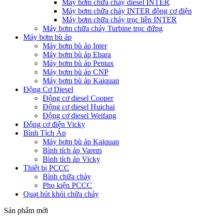
Máy bơm chữa cháy diesel INTER
Máy bơm chữa cháy INTER động cơ điện
Máy bơm chữa cháy trục liền INTER
Máy bơm chữa cháy Turbine trục đứng
Máy bơm bù áp
Máy bơm bù áp Inter
Máy bơm bù áp Ebara
Máy bơm bù áp Pentax
Máy bơm bù áp CNP
Máy bơm bù áp Kaiquan
Động Cơ Diesel
Động cơ diesel Cooper
Động cơ diesel Huichai
Động cơ diesel Weifang
Động cơ điện Vicky
Bình Tích Áp
Máy bơm bù áp Kaiquan
Bình tích áp Varem
Bình tích áp Vicky
Thiết bị PCCC
Bình chữa cháy
Phụ kiện PCCC
Quạt hút khói chữa cháy
Sản phẩm mới