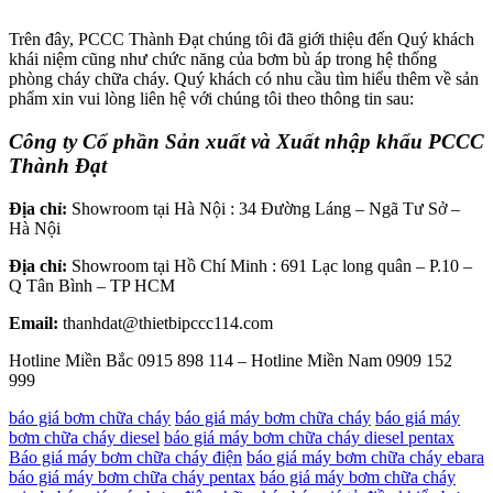
Trên đây, PCCC Thành Đạt chúng tôi đã giới thiệu đến Quý khách
khái niệm cũng như chức năng của bơm bù áp trong hệ thống
phòng cháy chữa cháy. Quý khách có nhu cầu tìm hiểu thêm về sản
phẩm xin vui lòng liên hệ với chúng tôi theo thông tin sau:
Công ty Cổ phần Sản xuất và Xuất nhập khẩu PCCC
Thành Đạt
Địa chỉ:
Showroom tại Hà Nội : 34 Đường Láng – Ngã Tư Sở –
Hà Nội
Địa chỉ:
Showroom tại Hồ Chí Minh : 691 Lạc long quân – P.10 –
Q Tân Bình – TP HCM
Email:
thanhdat@thietbipccc114.com
Hotline Miền Bắc 0915 898 114 – Hotline Miền Nam 0909 152
999
báo giá bơm chữa cháy
báo giá máy bơm chữa cháy
báo giá máy
bơm chữa cháy diesel
báo giá máy bơm chữa cháy diesel pentax
Báo giá máy bơm chữa cháy điện
báo giá máy bơm chữa cháy ebara
báo giá máy bơm chữa cháy pentax
báo giá máy bơm chữa cháy