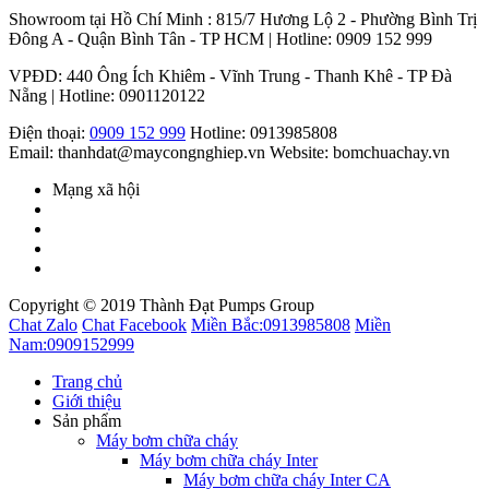
Showroom tại Hồ Chí Minh : 815/7 Hương Lộ 2 - Phường Bình Trị
Đông A - Quận Bình Tân - TP HCM | Hotline: 0909 152 999
VPĐD: 440 Ông Ích Khiêm - Vĩnh Trung - Thanh Khê - TP Đà
Nẵng | Hotline: 0901120122
Điện thoại:
0909 152 999
Hotline: 0913985808
Email: thanhdat@maycongnghiep.vn
Website: bomchuachay.vn
Mạng xã hội
Copyright © 2019 Thành Đạt Pumps Group
Chat Zalo
Chat Facebook
Miền Bắc:
0913985808
Miền
Nam:
0909152999
Trang chủ
Giới thiệu
Sản phẩm
Máy bơm chữa cháy
Máy bơm chữa cháy Inter
Máy bơm chữa cháy Inter CA