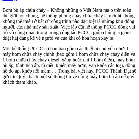
Bơm bù áp chữa cháy – Không những ở Việt Nam mà ở trên toàn
thế giới nói chung, hệ thống phòng cháy chữa cháy là một hệ thống
không thể thiếu ở bất cứ công trình nào đặc biệt là những khu đông
người, các nhà máy sản xuất. Việc lắp đặt hệ thống PCCC đóng vai
trò vô cùng quan trọng trong công tác PCCC, giúp chúng ta giảm
thiệt haị đáng kể về người và của khi có hỏa hoạn xảy ra.
Một hệ thống PCCC cơ bản bao gồm các thiết bị chủ yếu như: 1
máy bơm chữa cháy chính (bao gồm 1 bơm chữa cháy chạy điện và
1 bơm chữa cháy chạy diesel, xăng hoặc chỉ 1 bơm điện), máy bơm
bù áp, bình tích áp, tủ điều khiển máy bơm, van khóa các loại, đồng
hồ đo áp, khớp nối mềm,… Trong bài viết này, PCCC Thành Đạt sẽ
gửi tới Quý khách một số thông tin về dòng máy bơm bù áp để quý
khách tham khảo.