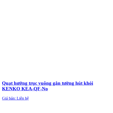
Quạt hướng trục vuông gắn tường hút khói
KENKO KEA-QF-No
Giá bán: Liên hệ