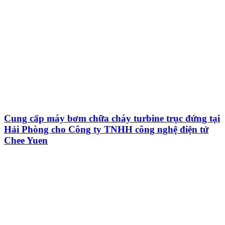
Cung cấp máy bơm chữa cháy turbine trục đứng tại
Hải Phòng cho Công ty TNHH công nghệ điện tử
Chee Yuen