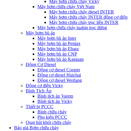
Máy bơm chữa cháy Vicky
Máy bơm chữa cháy Việt Nam
Máy bơm chữa cháy diesel INTER
Máy bơm chữa cháy INTER động cơ điện
Máy bơm chữa cháy trục liền INTER
Máy bơm chữa cháy tuabin trục đứng
Máy bơm bù áp
Máy bơm bù áp Inter
Máy bơm bù áp Pentax
Máy bơm bù áp Ebara
Máy bơm bù áp CNP
Máy bơm bù áp Kaiquan
Động Cơ Diesel
Động cơ diesel Cooper
Động cơ diesel Huichai
Động cơ diesel Weifang
Động cơ điện Vicky
Bình Tích Áp
Bình tích áp Varem
Bình tích áp Vicky
Thiết bị PCCC
Bình chữa cháy
Phụ kiện PCCC
Quạt hút khói chữa cháy
Báo giá Bơm chữa cháy