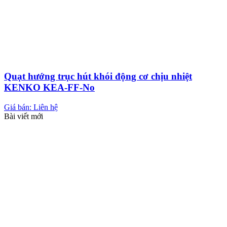
Quạt hướng trục hút khói động cơ chịu nhiệt
KENKO KEA-FF-No
Giá bán: Liên hệ
Bài viết mới