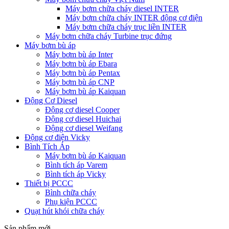
Máy bơm chữa cháy diesel INTER
Máy bơm chữa cháy INTER động cơ điện
Máy bơm chữa cháy trục liền INTER
Máy bơm chữa cháy Turbine trục đứng
Máy bơm bù áp
Máy bơm bù áp Inter
Máy bơm bù áp Ebara
Máy bơm bù áp Pentax
Máy bơm bù áp CNP
Máy bơm bù áp Kaiquan
Động Cơ Diesel
Động cơ diesel Cooper
Động cơ diesel Huichai
Động cơ diesel Weifang
Động cơ điện Vicky
Bình Tích Áp
Máy bơm bù áp Kaiquan
Bình tích áp Varem
Bình tích áp Vicky
Thiết bị PCCC
Bình chữa cháy
Phụ kiện PCCC
Quạt hút khói chữa cháy
Sản phẩm mới