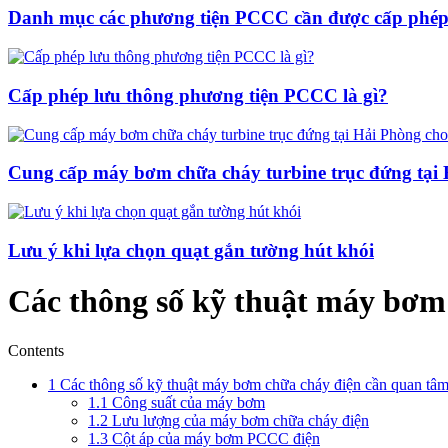
Danh mục các phương tiện PCCC cần được cấp phép
Cấp phép lưu thông phương tiện PCCC là gì?
Cung cấp máy bơm chữa cháy turbine trục đứng tại
Lưu ý khi lựa chọn quạt gắn tường hút khói
Các thông số kỹ thuật máy bơm
Contents
1
Các thông số kỹ thuật máy bơm chữa cháy điện cần quan tâ
1.1
Công suất của máy bơm
1.2
Lưu lượng của máy bơm chữa cháy điện
1.3
Cột áp của máy bơm PCCC điện