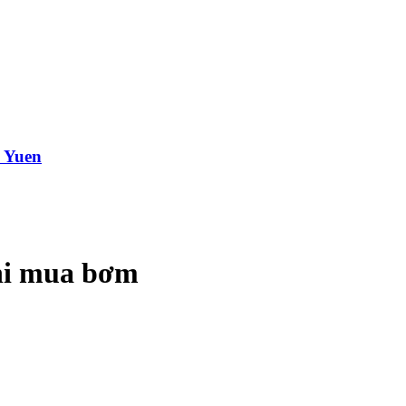
e Yuen
khi mua bơm