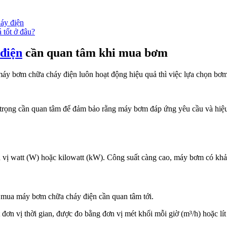
áy điện
tốt ở đâu?
 điện
cần quan tâm khi mua bơm
y bơm chữa cháy điện luôn hoạt động hiệu quả thì việc lựa chọn bơm 
trọng cần quan tâm để đảm bảo rằng máy bơm đáp ứng yêu cầu và hiệu 
 vị watt (W) hoặc kilowatt (kW). Công suất càng cao, máy bơm có khả
n mua máy bơm chữa cháy điện cần quan tâm tới.
n vị thời gian, được đo bằng đơn vị mét khối mỗi giờ (m³/h) hoặc lít