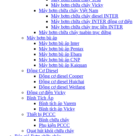
Máy bơm chữa cháy Vicky
Máy bơm chữa cháy Việt Nam
Máy bơm chữa cháy diesel INTER
Máy bơm chữa cháy INTER động cơ điện
Máy bơm chữa cháy trục liền INTER
Máy bơm chữa cháy tuabin trục đứng
Máy bơm bù áp
Máy bơm bù áp Inter
Máy bơm bù áp Pentax
Máy bơm bù áp Ebara
Máy bơm bù áp CNP
Máy bơm bù áp Kaiquan
Động Cơ Diesel
Động cơ diesel Cooper
Động cơ diesel Huichai
Động cơ diesel Weifang
Động cơ điện Vicky
Bình Tích Áp
Bình tích áp Varem
Bình tích áp Vicky
Thiết bị PCCC
Bình chữa cháy
Phụ kiện PCCC
Quạt hút khói chữa cháy