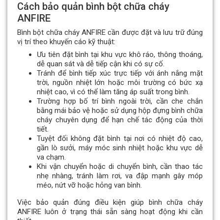
Cách bảo quản bình bột chữa cháy
ANFIRE
Bình bột chữa cháy ANFIRE cần được đặt và lưu trữ đúng
vị trí theo khuyến cáo kỹ thuật:
Ưu tiên đặt bình tại khu vực khô ráo, thông thoáng,
dễ quan sát và dễ tiếp cận khi có sự cố.
Tránh để bình tiếp xúc trực tiếp với ánh nắng mặt
trời, nguồn nhiệt lớn hoặc môi trường có bức xạ
nhiệt cao, vì có thể làm tăng áp suất trong bình.
Trường hợp bố trí bình ngoài trời, cần che chắn
bằng mái bảo vệ hoặc sử dụng hộp đựng bình chữa
cháy chuyên dụng để hạn chế tác động của thời
tiết.
Tuyệt đối không đặt bình tại nơi có nhiệt độ cao,
gần lò sưởi, máy móc sinh nhiệt hoặc khu vực dễ
va chạm.
Khi vận chuyển hoặc di chuyển bình, cần thao tác
nhẹ nhàng, tránh làm rơi, va đập mạnh gây móp
méo, nứt vỡ hoặc hỏng van bình.
Việc bảo quản đúng điều kiện giúp bình chữa cháy
ANFIRE luôn ở trạng thái sẵn sàng hoạt động khi cần