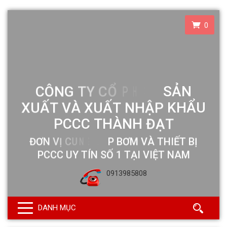
0
0913985808
DANH MỤC