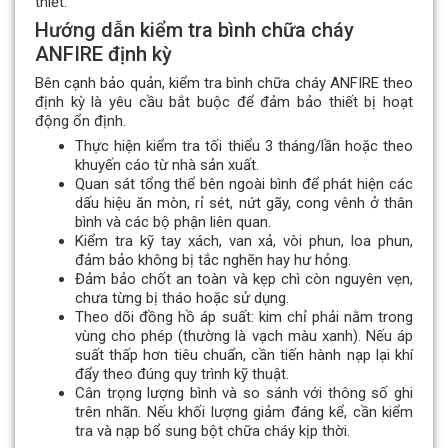
thiết.
Hướng dẫn kiểm tra bình chữa cháy
ANFIRE định kỳ
Bên cạnh bảo quản, kiểm tra bình chữa cháy ANFIRE theo
định kỳ là yêu cầu bắt buộc để đảm bảo thiết bị hoạt
động ổn định.
Thực hiện kiểm tra tối thiểu 3 tháng/lần hoặc theo
khuyến cáo từ nhà sản xuất.
Quan sát tổng thể bên ngoài bình để phát hiện các
dấu hiệu ăn mòn, rỉ sét, nứt gãy, cong vênh ở thân
bình và các bộ phận liên quan.
Kiểm tra kỹ tay xách, van xả, vòi phun, loa phun,
đảm bảo không bị tắc nghẽn hay hư hỏng.
Đảm bảo chốt an toàn và kẹp chì còn nguyên vẹn,
chưa từng bị tháo hoặc sử dụng.
Theo dõi đồng hồ áp suất: kim chỉ phải nằm trong
vùng cho phép (thường là vạch màu xanh). Nếu áp
suất thấp hơn tiêu chuẩn, cần tiến hành nạp lại khí
đẩy theo đúng quy trình kỹ thuật.
Cân trọng lượng bình và so sánh với thông số ghi
trên nhãn. Nếu khối lượng giảm đáng kể, cần kiểm
tra và nạp bổ sung bột chữa cháy kịp thời.