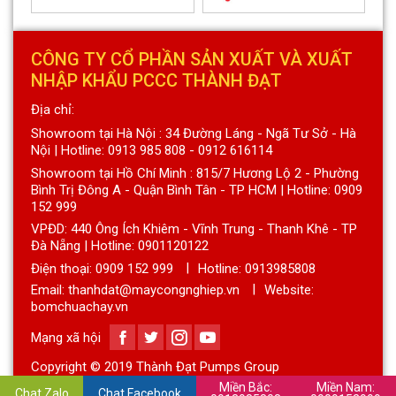
CÔNG TY CỔ PHẦN SẢN XUẤT VÀ XUẤT
NHẬP KHẨU PCCC THÀNH ĐẠT
Địa chỉ:
Showroom tại Hà Nội : 34 Đường Láng - Ngã Tư Sở - Hà
Nội | Hotline: 0913 985 808 - 0912 616114
Showroom tại Hồ Chí Minh : 815/7 Hương Lộ 2 - Phường
Bình Trị Đông A - Quận Bình Tân - TP HCM | Hotline: 0909
152 999
VPĐD: 440 Ông Ích Khiêm - Vĩnh Trung - Thanh Khê - TP
Đà Nẵng | Hotline: 0901120122
Điện thoại:
0909 152 999
Hotline: 0913985808
Email: thanhdat@maycongnghiep.vn
Website:
bomchuachay.vn
Mạng xã hội
Copyright © 2019 Thành Đạt Pumps Group
Miền Bắc:
Miền Nam:
Chat Zalo
Chat Facebook