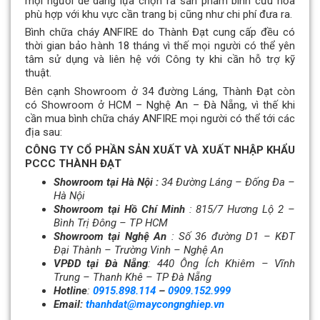
mọi người dễ dàng lựa chọn ra sản phẩm bình cứu hỏa
phù hợp với khu vực cần trang bị cũng như chi phí đưa ra.
Bình chữa cháy ANFIRE do Thành Đạt cung cấp đều có
thời gian bảo hành 18 tháng vì thế mọi người có thể yên
tâm sử dụng và liên hệ với Công ty khi cần hỗ trợ kỹ
thuật.
Bên cạnh Showroom ở 34 đường Láng, Thành Đạt còn
có Showroom ở HCM – Nghệ An – Đà Nẵng, vì thế khi
cần mua bình chữa cháy ANFIRE mọi người có thể tới các
địa sau:
CÔNG TY CỔ PHẦN SẢN XUẤT VÀ XUẤT NHẬP KHẨU
PCCC THÀNH ĐẠT
Showroom tại Hà Nội :
34 Đường Láng – Đống Đa –
Hà Nội
Showroom tại Hồ Chí Minh
: 815/7 Hương Lộ 2 –
Bình Trị Đông – TP HCM
Showroom tại Nghệ An
: Số 36 đường D1 – KĐT
Đại Thành –
Trường Vinh – Nghệ An
VPĐD tại Đà Nẵng
: 440 Ông Ích Khiêm – Vĩnh
Trung – Thanh Khê – TP Đà Nẵng
Hotline
:
0915.898.114
–
0909.152.999
Email:
thanhdat@maycongnghiep.vn