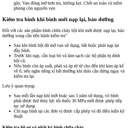
gãy. Van đóng mở trơn tru, không kẹt. Chốt an toàn và niêm
phong còn nguyên vẹn
Kiểm tra bình khi bình mới nạp lại, bảo dưỡng
Đối với các sản phẩm bình chữa cháy bột khi mới được nạp lại, bảo
dưỡng xong cần tiến hành kiểm tra”
Sau khi bình bột đã mở van sử dụng, bắt buộc phải nạp lại
đầy bình.
Trước khi nạp, cần loại bỏ và làm sạch các bộ phận bị dính
bột cũ.
Nếu bình còn áp suất, phải xả áp từ từ cho đến khi kim áp kế
về 0, nếu nghe tiếng xì bất thường khi tháo cần dừng ngay và
kiểm tra lại.
Lưu ý quan trọng:
Sau mỗi lần nạp khí mới hoặc sau 5 năm sử dụng, vỏ bình
phải được thử thủy lực tối thiểu 30 MPa mới được phép tiếp
tục sử dụng
Chỉ nạp bình tại các đơn vị được cấp phép và đủ điều kiện kỹ
thuật
Kiểm tra hồ sơ và nhật ký bình chữa cháy