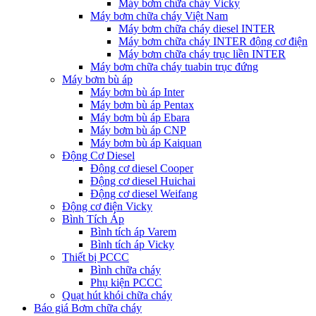
Máy bơm chữa cháy Vicky
Máy bơm chữa cháy Việt Nam
Máy bơm chữa cháy diesel INTER
Máy bơm chữa cháy INTER động cơ điện
Máy bơm chữa cháy trục liền INTER
Máy bơm chữa cháy tuabin trục đứng
Máy bơm bù áp
Máy bơm bù áp Inter
Máy bơm bù áp Pentax
Máy bơm bù áp Ebara
Máy bơm bù áp CNP
Máy bơm bù áp Kaiquan
Động Cơ Diesel
Động cơ diesel Cooper
Động cơ diesel Huichai
Động cơ diesel Weifang
Động cơ điện Vicky
Bình Tích Áp
Bình tích áp Varem
Bình tích áp Vicky
Thiết bị PCCC
Bình chữa cháy
Phụ kiện PCCC
Quạt hút khói chữa cháy
Báo giá Bơm chữa cháy