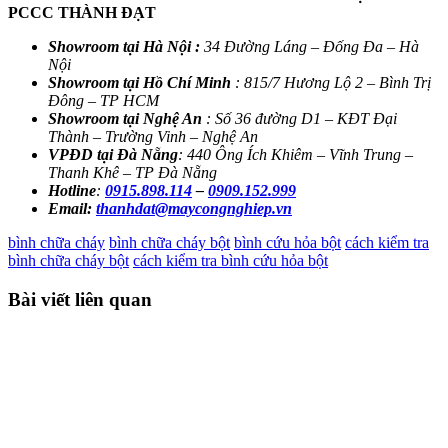
PCCC THÀNH ĐẠT
Showroom tại Hà Nội :
34 Đường Láng – Đống Đa – Hà
Nội
Showroom tại Hồ Chí Minh
: 815/7 Hương Lộ 2 – Bình Trị
Đông – TP HCM
Showroom tại Nghệ An
: Số 36 đường D1 – KĐT Đại
Thành
–
Trường Vinh – Nghệ An
VPĐD tại Đà Nẵng
: 440 Ông Ích Khiêm – Vĩnh Trung –
Thanh Khê – TP Đà Nẵng
Hotline
:
0915.898.114
–
0909.152.999
Email:
thanhdat@maycongnghiep.vn
bình chữa cháy
bình chữa cháy bột
bình cứu hỏa bột
cách kiểm tra
bình chữa cháy bột
cách kiểm tra bình cứu hỏa bột
Bài viết liên quan