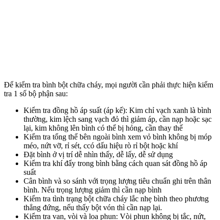
Để kiểm tra bình bột chữa cháy, mọi người cần phải thực hiện kiểm
tra 1 số bộ phận sau:
Kiểm tra đồng hồ áp suất (áp kế): Kim chỉ vạch xanh là bình
thường, kim lệch sang vạch đỏ thì giảm áp, cần nạp hoặc sạc
lại, kim không lên bình có thể bị hỏng, cần thay thế
Kiểm tra tổng thể bên ngoài bình xem vỏ bình không bị móp
méo, nứt vỡ, rỉ sét, ccó dấu hiệu rò rỉ bột hoặc khí
Đặt bình ở vị trí dễ nhìn thấy, dễ lấy, dễ sử dụng
Kiểm tra khí đẩy trong bình bằng cách quan sát đồng hồ áp
suất
Cân bình và so sánh với trọng lượng tiêu chuẩn ghi trên thân
bình. Nếu trọng lượng giảm thì cần nạp bình
Kiểm tra tình trạng bột chữa cháy lắc nhẹ bình theo phương
thẳng đứng, nếu thấy bột vón thì cần nạp lại.
Kiểm tra van, vòi và loa phun: Vòi phun không bị tắc, nứt,