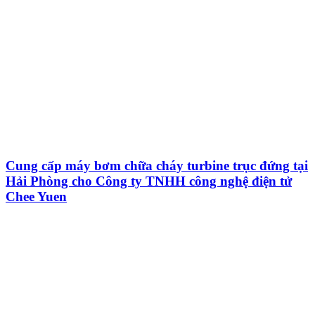
Cung cấp máy bơm chữa cháy turbine trục đứng tại
Hải Phòng cho Công ty TNHH công nghệ điện tử
Chee Yuen