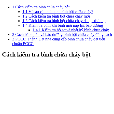
1
Cách kiểm tra bình chữa cháy bột
1.1
Vì sao cần kiểm tra bình bột chữa cháy?
1.2
Cách kiểm tra bình bột chữa cháy mới
1.3
Cách kiểm tra bình bột chữa cháy đang sử dụng
1.4
Kiểm tra bình khi bình mới nạp lại, bảo dưỡng
1.4.1
Kiểm tra hồ sơ và nhật ký bình chữa cháy
2
Cách bảo quản và bảo dưỡng bình bột chữa cháy đúng cách
3
PCCC Thành Đạt nhà cung cấp bình chữa cháy đạt tiêu
chuẩn PCCC
Cách kiểm tra bình chữa cháy bột