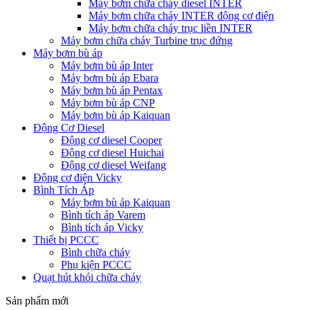
Máy bơm chữa cháy diesel INTER
Máy bơm chữa cháy INTER động cơ điện
Máy bơm chữa cháy trục liền INTER
Máy bơm chữa cháy Turbine trục đứng
Máy bơm bù áp
Máy bơm bù áp Inter
Máy bơm bù áp Ebara
Máy bơm bù áp Pentax
Máy bơm bù áp CNP
Máy bơm bù áp Kaiquan
Động Cơ Diesel
Động cơ diesel Cooper
Động cơ diesel Huichai
Động cơ diesel Weifang
Động cơ điện Vicky
Bình Tích Áp
Máy bơm bù áp Kaiquan
Bình tích áp Varem
Bình tích áp Vicky
Thiết bị PCCC
Bình chữa cháy
Phụ kiện PCCC
Quạt hút khói chữa cháy
Sản phẩm mới