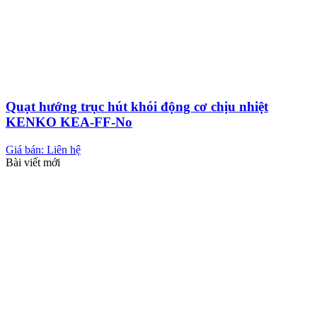
Quạt hướng trục hút khói động cơ chịu nhiệt
KENKO KEA-FF-No
Giá bán: Liên hệ
Bài viết mới