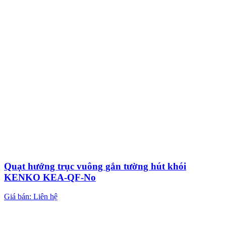
Quạt hướng trục vuông gắn tường hút khói
KENKO KEA-QF-No
Giá bán: Liên hệ