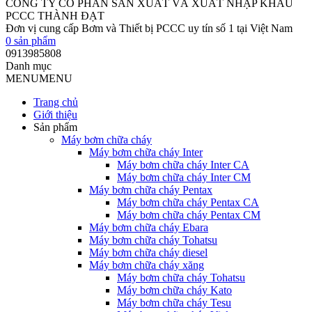
CÔNG TY CỔ PHẦN SẢN XUẤT VÀ XUẤT NHẬP KHẨU
PCCC THÀNH ĐẠT
Đơn vị cung cấp Bơm và Thiết bị PCCC uy tín số 1 tại Việt Nam
0
sản phẩm
0913985808
Danh mục
MENU
MENU
Trang chủ
Giới thiệu
Sản phẩm
Máy bơm chữa cháy
Máy bơm chữa cháy Inter
Máy bơm chữa cháy Inter CA
Máy bơm chữa cháy Inter CM
Máy bơm chữa cháy Pentax
Máy bơm chữa cháy Pentax CA
Máy bơm chữa cháy Pentax CM
Máy bơm chữa cháy Ebara
Máy bơm chữa cháy Tohatsu
Máy bơm chữa cháy diesel
Máy bơm chữa cháy xăng
Máy bơm chữa cháy Tohatsu
Máy bơm chữa cháy Kato
Máy bơm chữa cháy Tesu