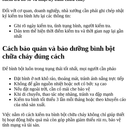
Đối với cơ quan, doanh nghiệp, nhà xưởng cần phải ghi chép nhật
ký kiểm tra bình lưu lại các thông tin:
Ghi rõ ngày kiểm tra, tình trạng bình, người kiểm tra.
Dán tem thể hiện thời điểm kiểm tra và thời gian nạp lại gần
nhất
Cách bảo quản và bảo dưỡng bình bột
chữa cháy đúng cách
Để bình bột luôn trong trạng thái tốt nhất, mọi người cần phảo
Đặt bình ở nơi khô ráo, thoáng mát, tránh ánh nắng trực tiếp
Không để gần nguồn nhiệt hoặc nơi có bức xạ cao
Nếu đặt ngoài trời, cần có mái che bảo vệ
Khi di chuyển, thao tác nhẹ nhàng, tránh va đập mạnh
Kiểm tra bình tối thiểu 3 lần mỗi tháng hoặc theo khuyến cáo
của nhà sản xuất.
Việc nắm rõ cách kiểm tra bình bột chữa cháy không chỉ giúp thiết
bị hoạt động hiệu quả mà còn góp phần giảm thiểu rủi ro, bảo vệ
tính mạng và tài sản.