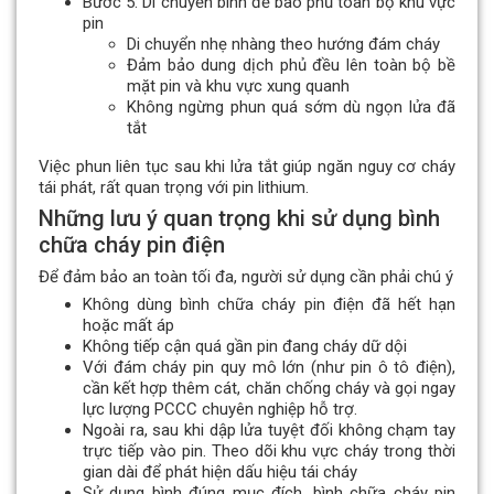
Bước 5: Di chuyển bình để bao phủ toàn bộ khu vực
pin
Di chuyển nhẹ nhàng theo hướng đám cháy
Đảm bảo dung dịch phủ đều lên toàn bộ bề
mặt pin và khu vực xung quanh
Không ngừng phun quá sớm dù ngọn lửa đã
tắt
Việc phun liên tục sau khi lửa tắt giúp ngăn nguy cơ cháy
tái phát, rất quan trọng với pin lithium.
Những lưu ý quan trọng khi sử dụng bình
chữa cháy pin điện
Để đảm bảo an toàn tối đa, người sử dụng cần phải chú ý
Không dùng bình chữa cháy pin điện đã hết hạn
hoặc mất áp
Không tiếp cận quá gần pin đang cháy dữ dội
Với đám cháy pin quy mô lớn (như pin ô tô điện),
cần kết hợp thêm cát, chăn chống cháy và gọi ngay
lực lượng PCCC chuyên nghiệp hỗ trợ.
Ngoài ra, sau khi dập lửa tuyệt đối không chạm tay
trực tiếp vào pin. Theo dõi khu vực cháy trong thời
gian dài để phát hiện dấu hiệu tái cháy
Sử dụng bình đúng mục đích, bình chữa cháy pin