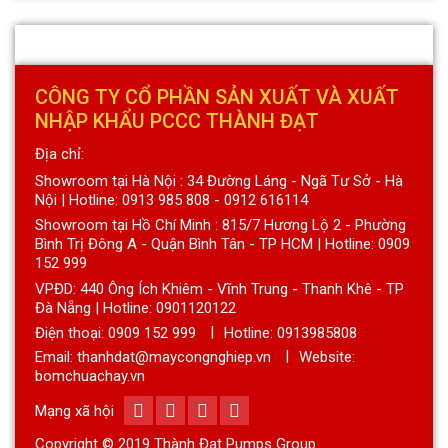
CÔNG TY CỔ PHẦN SẢN XUẤT VÀ XUẤT
NHẬP KHẨU PCCC THÀNH ĐẠT
Địa chỉ:
Showroom tại Hà Nội : 34 Đường Láng - Ngã Tư Sở - Hà
Nội | Hotline: 0913 985 808 - 0912 616114
Showroom tại Hồ Chí Minh : 815/7 Hương Lộ 2 - Phường
Bình Trị Đông A - Quận Bình Tân - TP HCM | Hotline: 0909
152 999
VPĐD: 440 Ông Ích Khiêm - Vĩnh Trung - Thanh Khê - TP
Đà Nẵng | Hotline: 0901120122
Điện thoại:
0909 152 999
Hotline: 0913985808
Email: thanhdat@maycongnghiep.vn
Website:
bomchuachay.vn
Mạng xã hội
Copyright © 2019 Thành Đạt Pumps Group