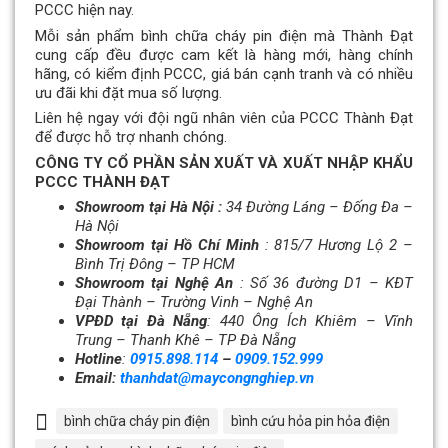
PCCC hiện nay.
Mỗi sản phẩm bình chữa cháy pin điện mà Thành Đạt
cung cấp đều được cam kết là hàng mới, hàng chính
hãng, có kiểm định PCCC, giá bán cạnh tranh và có nhiều
ưu đãi khi đặt mua số lượng.
Liên hệ ngay với đội ngũ nhân viên của PCCC Thành Đạt
để được hỗ trợ nhanh chóng.
CÔNG TY CỔ PHẦN SẢN XUẤT VÀ XUẤT NHẬP KHẨU
PCCC THÀNH ĐẠT
Showroom tại Hà Nội :
34 Đường Láng – Đống Đa –
Hà Nội
Showroom tại Hồ Chí Minh
: 815/7 Hương Lộ 2 –
Bình Trị Đông – TP HCM
Showroom tại Nghệ An
: Số 36 đường D1 – KĐT
Đại Thành
–
Trường Vinh – Nghệ An
VPĐD tại Đà Nẵng
: 440 Ông Ích Khiêm – Vĩnh
Trung – Thanh Khê – TP Đà Nẵng
Hotline
:
0915.898.114
–
0909.152.999
Email:
thanhdat@maycongnghiep.vn
bình chữa cháy pin điện
bình cứu hỏa pin hỏa điện