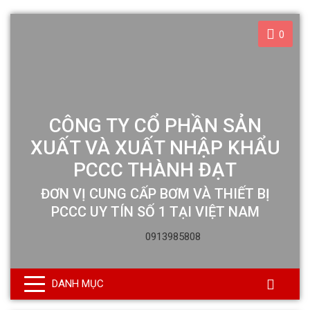
0
CÔNG TY CỔ PHẦN SẢN
XUẤT VÀ XUẤT NHẬP KHẨU
PCCC THÀNH ĐẠT
ĐƠN VỊ CUNG CẤP BƠM VÀ THIẾT BỊ
PCCC UY TÍN SỐ 1 TẠI VIỆT NAM
0913985808
DANH MỤC