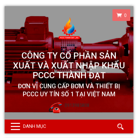
0
0913985808
DANH MỤC