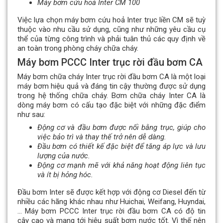
Máy bơm cứu hoả Inter CM 100
Việc lựa chọn máy bơm cứu hoả Inter trục liền CM sẽ tuỳ
thuộc vào nhu cầu sử dụng, cũng như những yêu cầu cụ
thể của từng công trình và phải tuân thủ các quy định về
an toàn trong phòng cháy chữa cháy.
Máy bơm PCCC Inter trục rời đầu bơm CA
Máy bơm chữa cháy Inter trục rời đầu bơm CA là một loại
máy bơm hiệu quả và đáng tin cậy thường được sử dụng
trong hệ thống chữa cháy. Bơm chữa cháy Inter CA là
dòng máy bơm có cấu tạo đặc biệt với những đặc điểm
như sau:
Động cơ và đầu bơm được nối bằng trục, giúp cho
việc bảo trì và thay thế trở nên dễ dàng.
Đầu bơm có thiết kế đặc biệt để tăng áp lực và lưu
lượng của nước.
Động cơ mạnh mẽ với khả năng hoạt động liên tục
và ít bị hỏng hóc.
Đầu bơm Inter sẽ được kết hợp với động cơ Diesel đến từ
nhiều các hãng khác nhau như Huichai, Weifang, Huyndai,
… Máy bơm PCCC Inter trục rời đầu bơm CA có độ tin
cậy cao và mang tới hiệu suất bơm nước tốt. Vì thế nên