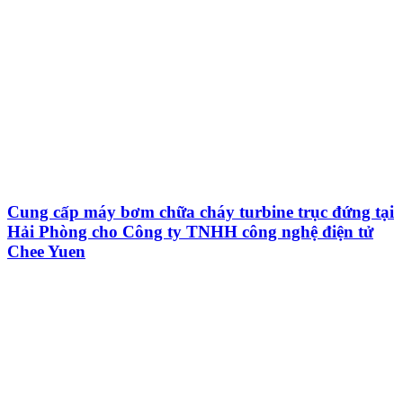
Cung cấp máy bơm chữa cháy turbine trục đứng tại
Hải Phòng cho Công ty TNHH công nghệ điện tử
Chee Yuen