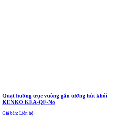
Quạt hướng trục vuông gắn tường hút khói
KENKO KEA-QF-No
Giá bán: Liên hệ