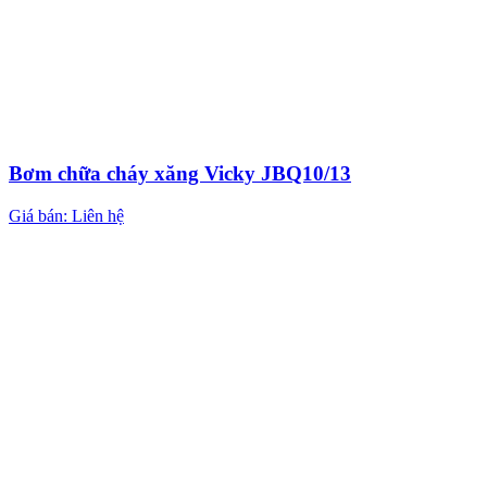
Bơm chữa cháy xăng Vicky JBQ10/13
Giá bán: Liên hệ