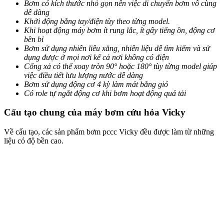
Bơm có kích thước nhỏ gọn nên việc di chuyển bơm vô cùng
dễ dàng
Khởi động bằng tay/điện tùy theo từng model.
Khi hoạt động máy bơm ít rung lắc, ít gây tiếng ồn, động cơ
bền bỉ
Bơm sử dụng nhiên liêu xăng, nhiên liệu dễ tìm kiếm và sử
dụng được ở mọi nơi kể cả nơi không có điện
Cổng xả có thể xoay tròn 90° hoặc 180° tùy từng model giúp
việc điều tiết lưu lượng nước dễ dàng
Bơm sử dụng động cơ 4 kỳ làm mát bằng gió
Có role tự ngắt động cơ khi bơm hoạt động quá tải
Cấu tạo chung của máy bơm cứu hỏa Vicky
Về cấu tạo, các sản phẩm bơm pccc Vicky đều được làm từ những
liệu có độ bền cao.