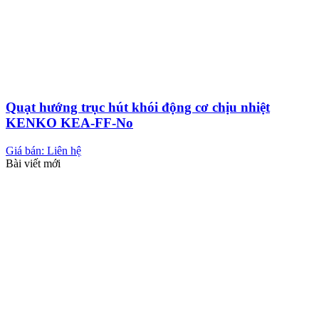
Quạt hướng trục hút khói động cơ chịu nhiệt
KENKO KEA-FF-No
Giá bán: Liên hệ
Bài viết mới