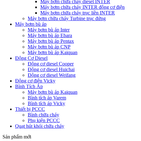
Máy bơm chữa cháy diesel INTER
Máy bơm chữa cháy INTER động cơ điện
Máy bơm chữa cháy trục liền INTER
Máy bơm chữa cháy Turbine trục đứng
Máy bơm bù áp
Máy bơm bù áp Inter
Máy bơm bù áp Ebara
Máy bơm bù áp Pentax
Máy bơm bù áp CNP
Máy bơm bù áp Kaiquan
Động Cơ Diesel
Động cơ diesel Cooper
Động cơ diesel Huichai
Động cơ diesel Weifang
Động cơ điện Vicky
Bình Tích Áp
Máy bơm bù áp Kaiquan
Bình tích áp Varem
Bình tích áp Vicky
Thiết bị PCCC
Bình chữa cháy
Phụ kiện PCCC
Quạt hút khói chữa cháy
Sản phẩm mới