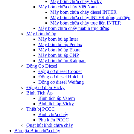
Máy bơm chữa cháy Vicky
Máy bơm chữa cháy Việt Nam
Máy bơm chữa cháy diesel INTER
Máy bơm chữa cháy INTER động cơ điện
Máy bơm chữa cháy trục liền INTER
Máy bơm chữa cháy tuabin trục đứng
Máy bơm bù áp
Máy bơm bù áp Inter
Máy bơm bù áp Pentax
Máy bơm bù áp Ebara
Máy bơm bù áp CNP
Máy bơm bù áp Kaiquan
Động Cơ Diesel
Động cơ diesel Cooper
Động cơ diesel Huichai
Động cơ diesel Weifang
Động cơ điện Vicky
Bình Tích Áp
Bình tích áp Varem
Bình tích áp Vicky
Thiết bị PCCC
Bình chữa cháy
Phụ kiện PCCC
Quạt hút khói chữa cháy
Báo giá Bơm chữa cháy