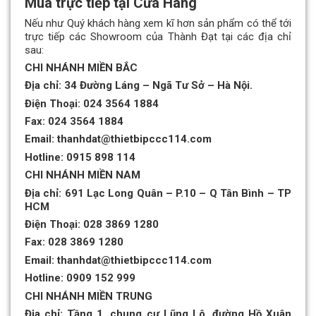
Mua trực tiếp tại Cửa Hàng
Nếu như Quý khách hàng xem kĩ hơn sản phẩm có thể tới
trực tiếp các Showroom của Thành Đạt tại các địa chỉ
sau:
CHI NHÁNH MIỀN BẮC
Địa chỉ: 34 Đường Láng – Ngã Tư Sở – Hà Nội.
Điện Thoại:
024 3564 1884
Fax:
024 3564 1884
Email: thanhdat@thietbipccc114.com
Hotline:
0915 898 114
CHI NHÁNH MIỀN NAM
Địa chỉ: 691 Lạc Long Quân – P.10 – Q Tân Bình – TP
HCM
Điện Thoại:
028 3869 1280
Fax:
028 3869 1280
Email: thanhdat@thietbipccc114.com
Hotline:
0909 152 999
CHI NHÁNH MIỀN TRUNG
Địa chỉ: Tầng 1, chung cư Lũng Lô, đường Hồ Xuân