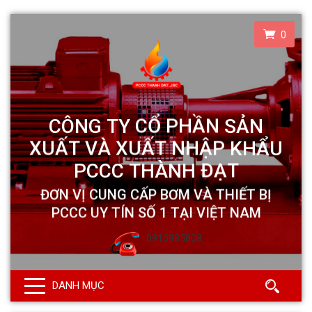
0
0913985808
DANH MỤC