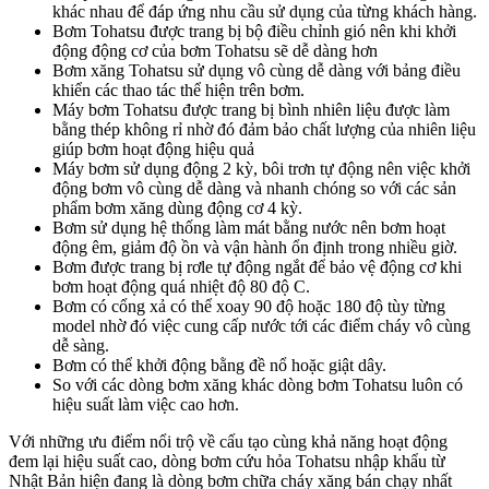
khác nhau để đáp ứng nhu cầu sử dụng của từng khách hàng.
Bơm Tohatsu được trang bị bộ điều chỉnh gió nên khi khởi
động động cơ của bơm Tohatsu sẽ dễ dàng hơn
Bơm xăng Tohatsu sử dụng vô cùng dễ dàng với bảng điều
khiển các thao tác thể hiện trên bơm.
Máy bơm Tohatsu được trang bị bình nhiên liệu được làm
bằng thép không rỉ nhờ đó đảm bảo chất lượng của nhiên liệu
giúp bơm hoạt động hiệu quả
Máy bơm sử dụng động 2 kỳ, bôi trơn tự động nên việc khởi
động bơm vô cùng dễ dàng và nhanh chóng so với các sản
phẩm bơm xăng dùng động cơ 4 kỳ.
Bơm sử dụng hệ thống làm mát bằng nước nên bơm hoạt
động êm, giảm độ ồn và vận hành ổn định trong nhiều giờ.
Bơm được trang bị rơle tự động ngắt để bảo vệ động cơ khi
bơm hoạt động quá nhiệt độ 80 độ C.
Bơm có cổng xả có thể xoay 90 độ hoặc 180 độ tùy từng
model nhờ đó việc cung cấp nước tới các điểm cháy vô cùng
dễ sàng.
Bơm có thể khởi động bằng đề nổ hoặc giật dây.
So với các dòng bơm xăng khác dòng bơm Tohatsu luôn có
hiệu suất làm việc cao hơn.
Với những ưu điểm nổi trộ về cấu tạo cùng khả năng hoạt động
đem lại hiệu suất cao, dòng bơm cứu hỏa Tohatsu nhập khẩu từ
Nhật Bản hiện đang là dòng bơm chữa cháy xăng bán chạy nhất