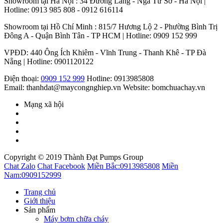
Showroom tại Hà Nội : 34 Đường Láng - Ngã Tư Sở - Hà Nội |
Hotline: 0913 985 808 - 0912 616114
Showroom tại Hồ Chí Minh : 815/7 Hương Lộ 2 - Phường Bình Trị
Đông A - Quận Bình Tân - TP HCM | Hotline: 0909 152 999
VPĐD: 440 Ông Ích Khiêm - Vĩnh Trung - Thanh Khê - TP Đà
Nẵng | Hotline: 0901120122
Điện thoại:
0909 152 999
Hotline: 0913985808
Email: thanhdat@maycongnghiep.vn
Website: bomchuachay.vn
Mạng xã hội
Copyright © 2019 Thành Đạt Pumps Group
Chat Zalo
Chat Facebook
Miền Bắc:
0913985808
Miền
Nam:
0909152999
Trang chủ
Giới thiệu
Sản phẩm
Máy bơm chữa cháy