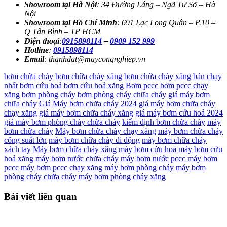
Showroom tại Hà Nội
: 34 Đường Láng – Ngã Tư Sở – Hà
Nội
Showroom tại Hồ Chí Minh
: 691 Lạc Long Quân – P.10 –
Q Tân Bình – TP HCM
Điện thoại
:
0915898114
–
0909 152 999
Hotline
:
0915898114
Email
: thanhdat@maycongnghiep.vn
bơm chữa cháy
bơm chữa cháy xăng
bơm chữa cháy xăng bán chạy
nhất
bơm cứu hoả
bơm cứu hoả xăng
Bơm pccc
bơm pccc chạy
xăng
bơm phòng cháy
bơm phòng cháy chữa cháy
giá máy bơm
chữa cháy
Giá Máy bơm chữa cháy 2024
giá máy bơm chữa cháy
chạy xăng
giá máy bơm chữa cháy xăng
giá máy bơm cứu hoả 2024
giá máy bơm phòng cháy chữa cháy
kiểm định bơm chữa cháy
máy
bơm chữa cháy
Máy bơm chữa cháy chạy xăng
máy bơm chữa cháy
công suất lớn
máy bơm chữa cháy di động
máy bơm chữa cháy
xách tay
Máy bơm chữa cháy xăng
máy bơm cứu hoả
máy bơm cứu
hoả xăng
máy bơm nước chữa cháy
máy bơm nước pccc
máy bơm
pccc
máy bơm pccc chạy xăng
máy bơm phòng cháy
máy bơm
phòng cháy chữa cháy
máy bơm phòng cháy xăng
Bài viết liên quan