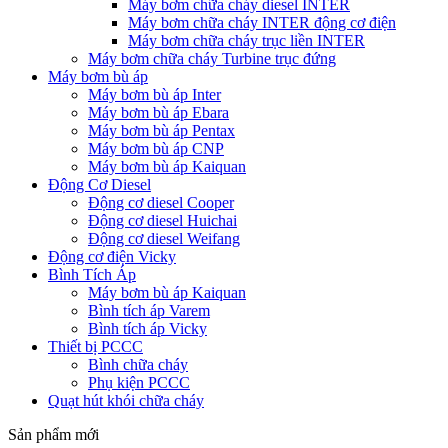
Máy bơm chữa cháy diesel INTER
Máy bơm chữa cháy INTER động cơ điện
Máy bơm chữa cháy trục liền INTER
Máy bơm chữa cháy Turbine trục đứng
Máy bơm bù áp
Máy bơm bù áp Inter
Máy bơm bù áp Ebara
Máy bơm bù áp Pentax
Máy bơm bù áp CNP
Máy bơm bù áp Kaiquan
Động Cơ Diesel
Động cơ diesel Cooper
Động cơ diesel Huichai
Động cơ diesel Weifang
Động cơ điện Vicky
Bình Tích Áp
Máy bơm bù áp Kaiquan
Bình tích áp Varem
Bình tích áp Vicky
Thiết bị PCCC
Bình chữa cháy
Phụ kiện PCCC
Quạt hút khói chữa cháy
Sản phẩm mới