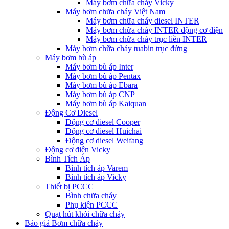
Máy bơm chữa cháy Vicky
Máy bơm chữa cháy Việt Nam
Máy bơm chữa cháy diesel INTER
Máy bơm chữa cháy INTER động cơ điện
Máy bơm chữa cháy trục liền INTER
Máy bơm chữa cháy tuabin trục đứng
Máy bơm bù áp
Máy bơm bù áp Inter
Máy bơm bù áp Pentax
Máy bơm bù áp Ebara
Máy bơm bù áp CNP
Máy bơm bù áp Kaiquan
Động Cơ Diesel
Động cơ diesel Cooper
Động cơ diesel Huichai
Động cơ diesel Weifang
Động cơ điện Vicky
Bình Tích Áp
Bình tích áp Varem
Bình tích áp Vicky
Thiết bị PCCC
Bình chữa cháy
Phụ kiện PCCC
Quạt hút khói chữa cháy
Báo giá Bơm chữa cháy