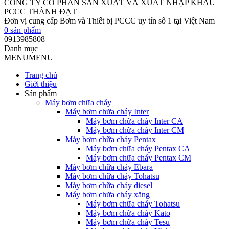
CÔNG TY CỔ PHẦN SẢN XUẤT VÀ XUẤT NHẬP KHẨU
PCCC THÀNH ĐẠT
Đơn vị cung cấp Bơm và Thiết bị PCCC uy tín số 1 tại Việt Nam
0
sản phẩm
0913985808
Danh mục
MENU
MENU
Trang chủ
Giới thiệu
Sản phẩm
Máy bơm chữa cháy
Máy bơm chữa cháy Inter
Máy bơm chữa cháy Inter CA
Máy bơm chữa cháy Inter CM
Máy bơm chữa cháy Pentax
Máy bơm chữa cháy Pentax CA
Máy bơm chữa cháy Pentax CM
Máy bơm chữa cháy Ebara
Máy bơm chữa cháy Tohatsu
Máy bơm chữa cháy diesel
Máy bơm chữa cháy xăng
Máy bơm chữa cháy Tohatsu
Máy bơm chữa cháy Kato
Máy bơm chữa cháy Tesu