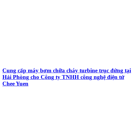
Cung cấp máy bơm chữa cháy turbine trục đứng tại
Hải Phòng cho Công ty TNHH công nghệ điện tử
Chee Yuen