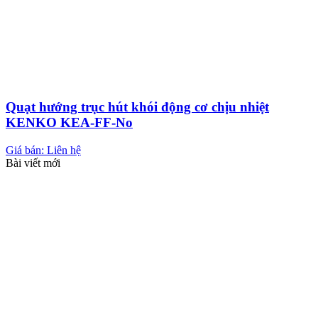
Quạt hướng trục hút khói động cơ chịu nhiệt
KENKO KEA-FF-No
Giá bán: Liên hệ
Bài viết mới