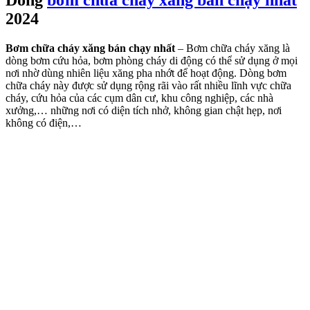
Dòng
bơm chữa cháy xăng bán chạy nhất
2024
Bơm chữa cháy xăng bán chạy nhất
– Bơm chữa cháy xăng là
dòng bơm cứu hỏa, bơm phòng cháy di động có thể sử dụng ở mọi
nơi nhờ dùng nhiên liệu xăng pha nhớt để hoạt động. Dòng bơm
chữa cháy này được sử dụng rộng rãi vào rất nhiều lĩnh vực chữa
cháy, cứu hỏa của các cụm dân cư, khu công nghiệp, các nhà
xưởng,… những nơi có diện tích nhở, không gian chật hẹp, nơi
không có điện,…