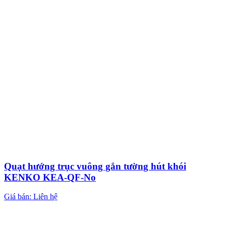
Quạt hướng trục vuông gắn tường hút khói
KENKO KEA-QF-No
Giá bán: Liên hệ