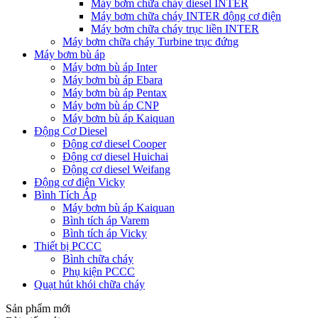
Máy bơm chữa cháy diesel INTER
Máy bơm chữa cháy INTER động cơ điện
Máy bơm chữa cháy trục liền INTER
Máy bơm chữa cháy Turbine trục đứng
Máy bơm bù áp
Máy bơm bù áp Inter
Máy bơm bù áp Ebara
Máy bơm bù áp Pentax
Máy bơm bù áp CNP
Máy bơm bù áp Kaiquan
Động Cơ Diesel
Động cơ diesel Cooper
Động cơ diesel Huichai
Động cơ diesel Weifang
Động cơ điện Vicky
Bình Tích Áp
Máy bơm bù áp Kaiquan
Bình tích áp Varem
Bình tích áp Vicky
Thiết bị PCCC
Bình chữa cháy
Phụ kiện PCCC
Quạt hút khói chữa cháy
Sản phẩm mới