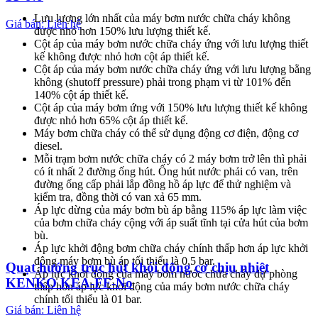
Lưu lượng lớn nhất của máy bơm nước chữa cháy không
Giá bán: Liên hệ
được nhỏ hơn 150% lưu lượng thiết kế.
Cột áp của máy bơm nước chữa cháy ứng với lưu lượng thiết
kế không được nhỏ hơn cột áp thiết kế.
Cột áp của máy bơm nước chữa cháy ứng với lưu lượng bằng
không (shutoff pressure) phải trong phạm vi từ 101% đến
140% cột áp thiết kế.
Cột áp của máy bơm ứng với 150% lưu lượng thiết kế không
được nhỏ hơn 65% cột áp thiết kế.
Máy bơm chữa cháy có thể sử dụng động cơ điện, động cơ
diesel.
Mỗi trạm bơm nước chữa cháy có 2 máy bơm trở lên thì phải
có ít nhất 2 đường ống hút. Ống hút nước phải có van, trên
đường ống cấp phải lắp đồng hồ áp lực để thử nghiệm và
kiểm tra, đồng thời có van xả 65 mm.
Áp lực dừng của máy bơm bù áp bằng 115% áp lực làm việc
của bơm chữa cháy cộng với áp suất tĩnh tại cửa hút của bơm
bù.
Áp lực khởi động bơm chữa cháy chính thấp hơn áp lực khởi
động máy bơm bù áp tối thiểu là 0,5 bar.
Quạt hướng trục hút khói động cơ chịu nhiệt
Áp lực khởi động của máy bơm nước chữa cháy dự phòng
KENKO KEA-FF-No
thấp hơn áp lực khởi động của máy bơm nước chữa cháy
chính tối thiểu là 01 bar.
Giá bán: Liên hệ