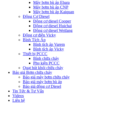
Máy bơm bù áp Ebara
Máy bơm bù áp CNP
Máy bơm bù áp Kaiquan
Động Cơ Diesel
Động cơ diesel Cooper
Động cơ diesel Huichai
Động cơ diesel Weifang
Động cơ điện Vicky
Bình Tích Áp
Bình tích áp Varem
Bình tích áp Vicky
Thiết bị PCCC
Bình chữa cháy
Phụ kiện PCCC
Quạt hút khói chữa cháy
Báo giá Bơm chữa cháy
Báo giá máy bơm chữa cháy
Báo giá máy bơm bù áp
Báo giá động cơ Diesel
Tin Tức & Tư Vấn
Videos
Liên hệ