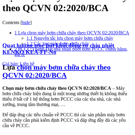
theo QCVN 02:2020/BCA
Contents
[
hide
]
1
Lựa chọn máy bơm chữa cháy theo QCVN 02:2020/BCA
1.1
Nguyên tắc lựa chọn máy bơm chữa cháy
1.2
Các loại máy bơm chữa cháy
Quạt hướng trục hút khói động cơ chịu nhiệt
2
PCCC Thành Đạt nhà phân phối bơm PCCC chính hãng,
KENKO KEA-FF-No
giá rẻ
Giá bán: Liên hệ
Lựa
chọn máy bơm chữa cháy theo
QCVN 02:2020/BCA
Chọn máy bơm chữa cháy theo QCVN 02:2020/BCA
– Máy
bơm chữa cháy hiện đang là một trong những thiết bị không thiểu
thiếu ở bất cứ 1 hệ thống bơm PCCC của các tòa nhà, các nhà
xưởng, trung tâm thương mại, …
Để đáp ứng các tiêu chuẩn về PCCC thì các sản phẩm máy bơm
chữa cháy cần phải kiểm định PCCC và đáp ứng đầy đủ các yêu
cầu về PCCC.