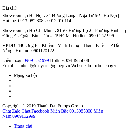
Địa chỉ:
Showroom tại Hà Nội : 34 Đường Láng - Ngã Tư Sở - Hà Nội |
Hotline: 0913 985 808 - 0912 616114
Showroom tại Hồ Chí Minh : 815/7 Hương Lộ 2 - Phường Bình Trị
Đông A - Quận Bình Tân - TP HCM | Hotline: 0909 152 999
VPĐD: 440 Ông Ích Khiêm - Vĩnh Trung - Thanh Khê - TP Đà
Nẵng | Hotline: 0901120122
Điện thoại:
0909 152 999
Hotline: 0913985808
Email: thanhdat@maycongnghiep.vn
Website: bomchuachay.vn
Mạng xã hội
Copyright © 2019 Thành Đạt Pumps Group
Chat Zalo
Chat Facebook
Miền Bắc:
0913985808
Miền
Nam:
0909152999
Trang chủ