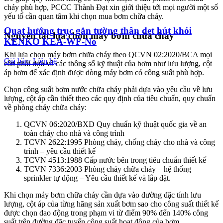
cháy phù hợp, PCCC Thành Đạt xin giới thiệu tới mọi người một số
yếu tố cần quan tâm khi chọn mua bơm chữa cháy.
Quạt hướng trục gắn tường thân dẹt hút khói
Nguyên tắc lựa chọn máy bơm chữa cháy
KENKO KEA-WF-No
Khi lựa chọn máy bơm chữa cháy theo QCVN 02:2020/BCA mọi
Giá bán: Liên hệ
cần phải dựa và các thông số kỹ thuật của bơm như lưu lượng, cột
áp bơm để xác định được dòng máy bơm có công suất phù hợp.
Chọn công suất bơm nước chữa cháy phải dựa vào yêu cầu về lưu
lượng, cột áp cần thiết theo các quy định của tiêu chuẩn, quy chuẩn
về phòng cháy chữa cháy:
QCVN 06:2020/BXD Quy chuẩn kỹ thuật quốc gia về an
toàn cháy cho nhà và công trình
TCVN 2622:1995 Phòng cháy, chống cháy cho nhà và công
trình – yêu cầu thiết kế
TCVN 4513:1988 Cấp nước bên trong tiêu chuẩn thiết kế
TCVN 7336:2003 Phòng cháy chữa cháy – hệ thống
sprinkler tự động – Yêu cầu thiết kế và lắp đặt.
Khi chọn máy bơm chữa cháy cần dựa vào đường đặc tính lưu
lượng, cột áp của từng hãng sản xuất bơm sao cho công suất thiết kế
được chọn dao động trong phạm vi từ điểm 90% đến 140% công
suất trên đường đặc tuyến công suất hoạt động của bơm.