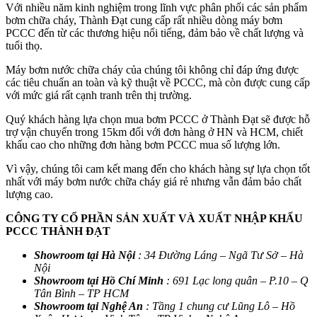
Với nhiều năm kinh nghiệm trong lĩnh vực phân phối các sản phẩm
bơm chữa cháy, Thành Đạt cung cấp rất nhiều dòng máy bơm
PCCC đến từ các thương hiệu nổi tiếng, đảm bảo về chất lượng và
tuổi thọ.
Máy bơm nước chữa cháy của chúng tôi không chỉ đáp ứng được
các tiêu chuẩn an toàn và kỹ thuật về PCCC, mà còn được cung cấp
với mức giá rất cạnh tranh trên thị trường.
Quý khách hàng lựa chọn mua bơm PCCC ở Thành Đạt sẽ được hỗ
trợ vận chuyển trong 15km đối với đơn hàng ở HN và HCM, chiết
khấu cao cho những đơn hàng bơm PCCC mua số lượng lớn.
Vì vậy, chúng tôi cam kết mang đến cho khách hàng sự lựa chọn tốt
nhất với máy bơm nước chữa cháy giá rẻ nhưng vẫn đảm bảo chất
lượng cao.
CÔNG TY CỔ PHẦN SẢN XUẤT VÀ XUẤT NHẬP KHẨU
PCCC THÀNH ĐẠT
Showroom tại Hà Nội
: 34 Đường Láng – Ngã Tư Sở – Hà
Nội
Showroom tại Hồ Chí Minh
: 691 Lạc long quân – P.10 – Q
Tân Bình – TP HCM
Showroom tại Nghệ An
: Tầng 1 chung cư Lũng Lô – Hồ