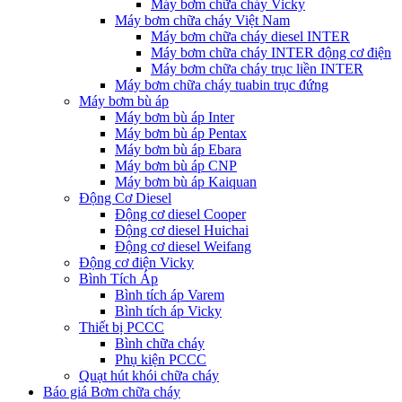
Máy bơm chữa cháy Vicky
Máy bơm chữa cháy Việt Nam
Máy bơm chữa cháy diesel INTER
Máy bơm chữa cháy INTER động cơ điện
Máy bơm chữa cháy trục liền INTER
Máy bơm chữa cháy tuabin trục đứng
Máy bơm bù áp
Máy bơm bù áp Inter
Máy bơm bù áp Pentax
Máy bơm bù áp Ebara
Máy bơm bù áp CNP
Máy bơm bù áp Kaiquan
Động Cơ Diesel
Động cơ diesel Cooper
Động cơ diesel Huichai
Động cơ diesel Weifang
Động cơ điện Vicky
Bình Tích Áp
Bình tích áp Varem
Bình tích áp Vicky
Thiết bị PCCC
Bình chữa cháy
Phụ kiện PCCC
Quạt hút khói chữa cháy
Báo giá Bơm chữa cháy