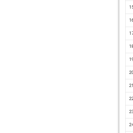
1
1
1
1
Quạt hướng trục gắn tường
1
thân dẹt hút khói KENKO
KEA-WF-No
2
Giá bán: Liên hệ
2
2
2
2