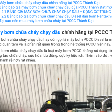
Máy bơm chữa cháy chạy dầu chính hãng tại PCCC Thành Đạt
Bảng báo giá máy bơm chữa cháy chạy dầu của PCCC Thành Đạt mới
2.1
BẢNG GIÁ MÁY BƠM CHỮA CHÁY CHẠY DẦU – ĐỘNG CƠ TRUNG 
2.2
Bảng báo giá bơm chữa cháy chạy dầu Diesel dầu bơm Pentax v
Tại sao nên mua máy bơm chữa cháy tại PCCC Thành Đạt
y bơm chữa cháy chạy dầu
chính hãng tại PCCC 
 bơm chữa cháy chạy dầu hay còn gọi là máy bơm PCCC Diesel là m
g quan tâm và là phần rất quan trọng trong hệ thống PCCC hiện nay.
 bơm chữa cháy chạy dầu là loại máy bơm PCCC không sử dụng tới
g tác chữa cháy, cứu hỏa lưu động, cực kỳ hữu ích. Thêm vào đó , vi
hành rẻ hơn rất nhiều.