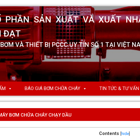
ẨM
BÁO GIÁ BƠM CHỮA CHÁY
TIN TỨC & TƯ VẤN
MÁY BƠM CHỮA CHÁY CHẠY DẦU
Contents
[
hide
]