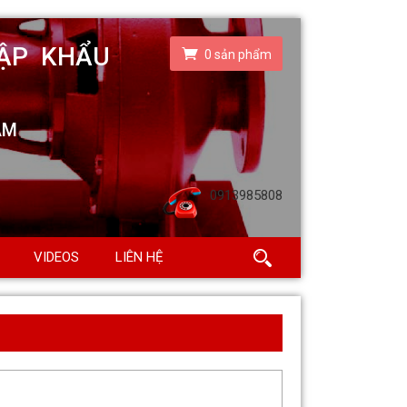
0
sản phẩm
0913985808
VIDEOS
LIÊN HỆ