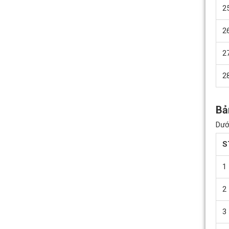
2
2
2
Quạt hướng trục gắn mái
hút khói KENKO KEA-RF-No
2
Giá bán: Liên hệ
Bả
Dướ
S
1
2
3