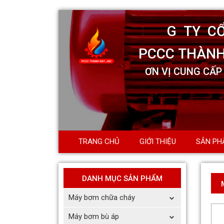
TRANG CHỦ
GIỚI THIỆU
SẢN PH
DANH MỤC SẢN PHẨM
Máy bơm chữa cháy
Máy bơm bù áp