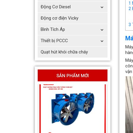
1
Động Cơ Diesel
2
Quạt hướng trục vuông gắn
tường hút khói KENKO KEA-
Động cơ điện Vicky
QF-No
3
Bình Tích Áp
Giá bán: Liên hệ
Má
Thiết bị PCCC
Máy
Quạt hút khói chữa cháy
hàn
Máy
côn
vận 
SẢN PHẨM MỚI
Quạt hướng trục gắn tường
thân dẹt hút khói KENKO
KEA-WF-No