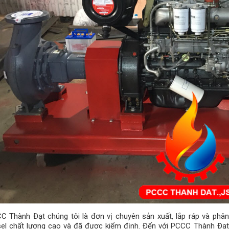
C Thành Đạt chúng tôi là đơn vị chuyên sản xuất, lắp ráp và ph
sel chất lượng cao và đã được kiểm định. Đến với PCCC Thành Đạt