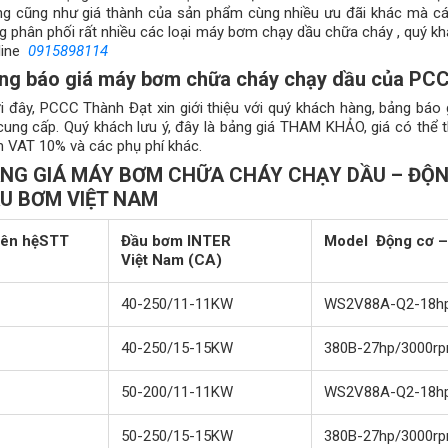
ng cũng như giá thành của sản phẩm cùng nhiều ưu đãi khác mà cá
g phân phối rất nhiều các loại máy bơm chạy dầu chữa cháy , quý khác
line
0915898114
ng báo giá máy bơm chữa cháy chạy dầu của PCC
i đây, PCCC Thành Đạt xin giới thiệu với quý khách hàng, bảng bá
 cung cấp. Quý khách lưu ý, đây là bảng giá THAM KHẢO, giá có thể
 VAT 10% và các phụ phí khác.
NG GIÁ MÁY BƠM CHỮA CHÁY CHẠY DẦU – ĐỘN
U BƠM VIỆT NAM
iên hệSTT
Đầu bơm INTER
Model Động cơ –
Việt Nam (CA)
40-250/11-11KW
WS2V88A-Q2-18h
40-250/15-15KW
380B-27hp/3000r
50-200/11-11KW
WS2V88A-Q2-18h
50-250/15-15KW
380B-27hp/3000r