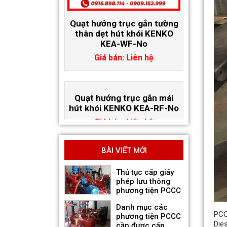
Giá bán: Liên hệ
Quạt hướng trục gắn mái
hút khói KENKO KEA-RF-No
Giá bán: Liên hệ
BÀI VIẾT MỚI
Thủ tục cấp giấy
phép lưu thông
phương tiện PCCC
Danh mục các
PCC
phương tiện PCCC
Die
cần được cấp