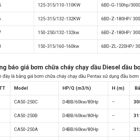
5
125-315/110-110KW
6BD-G-150hp/300
6
125-315/132-132KW
6BD-Z-180HP/ 30
7
150-250/132-132kw
6BD-Z-180HP/ 30
8
150-315/160-160kw
6BD-ZL-220HP/ 3
ng báo giá bơm chữa cháy chạy dầu Diesel dầu b
i đây là bảng giá bơm chữa cháy chạy dầu Pentax sử dụng đầu bơm
TT
Model
HP/Q (m3/h)
H (m)
Bả
CA50-250C
D4BB/60kw/80Hp
–
30
CA50-250B
D4BB/60kw/80Hp
–
31
CA50-250A
D4BB/60kw/80Hp
–
31