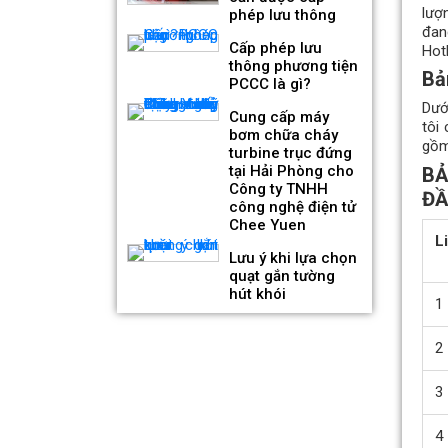
Quạt hướng trục hút khói 2
lượ
phép lưu thông
tốc độ KENKO KEA-SF-No
đan
Cấp phép lưu
Hot
Giá bán: Liên hệ
thông phương tiện
Bả
PCCC là gì?
Dướ
Cung cấp máy
tôi
bơm chữa cháy
gồm
turbine trục đứng
tại Hải Phòng cho
BẢ
Công ty TNHH
ĐẦ
công nghệ điện tử
Chee Yuen
L
Lưu ý khi lựa chọn
quạt gắn tường
hút khói
1
2
Quạt hướng trục hút khói
động cơ chịu nhiệt KENKO
3
KEA-FF-No
Giá bán: Liên hệ
4