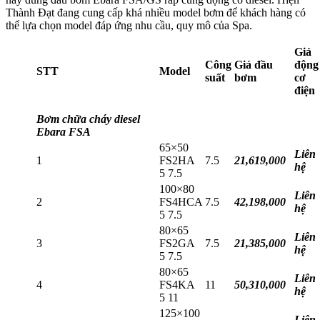
Thành Đạt đang cung cấp khá nhiều model bơm để khách hàng có
thể lựa chọn model đáp ứng nhu cầu, quy mô của Spa.
Giá
Công
Giá đầu
động
STT
Model
suất
bơm
cơ
điện
Bơm chữa cháy diesel
Ebara FSA
65×50
Liên
1
FS2HA
7.5
21,619,000
hệ
5 7.5
100×80
Liên
2
FS4HCA
7.5
42,198,000
hệ
5 7.5
80×65
Liên
3
FS2GA
7.5
21,385,000
hệ
5 7.5
80×65
Liên
4
FS4KA
11
50,310,000
hệ
5 11
125×100
Liên