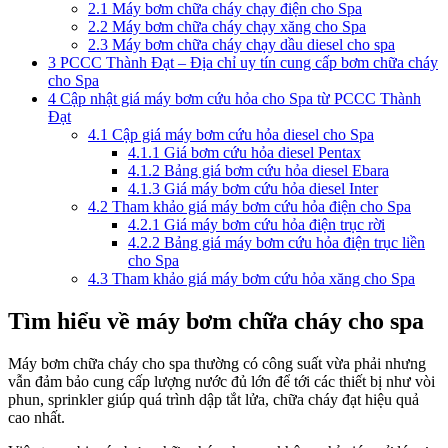
2.1
Máy bơm chữa cháy chạy điện cho Spa
2.2
Máy bơm chữa cháy chạy xăng cho Spa
2.3
Máy bơm chữa cháy chạy dầu diesel cho spa
3
PCCC Thành Đạt – Địa chỉ uy tín cung cấp bơm chữa cháy
cho Spa
4
Cập nhật giá máy bơm cứu hỏa cho Spa từ PCCC Thành
Đạt
4.1
Cập giá máy bơm cứu hỏa diesel cho Spa
4.1.1
Giá bơm cứu hỏa diesel Pentax
4.1.2
Bảng giá bơm cứu hỏa diesel Ebara
4.1.3
Giá máy bơm cứu hỏa diesel Inter
4.2
Tham khảo giá máy bơm cứu hỏa điện cho Spa
4.2.1
Giá máy bơm cứu hỏa điện trục rời
4.2.2
Bảng giá máy bơm cứu hỏa điện trục liền
cho Spa
4.3
Tham khảo giá máy bơm cứu hỏa xăng cho Spa
Tìm hiểu về máy bơm chữa cháy cho spa
Máy bơm chữa cháy cho spa thường có công suất vừa phải nhưng
vẫn đảm bảo cung cấp lượng nước đủ lớn để tới các thiết bị như vòi
phun, sprinkler giúp quá trình dập tắt lửa, chữa cháy đạt hiệu quả
cao nhất.