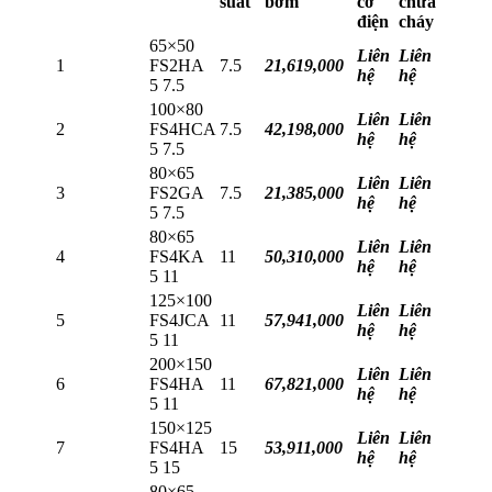
suất
bơm
cơ
chữa
điện
cháy
65×50
Liên
Liên
1
FS2HA
7.5
21,619,000
hệ
hệ
5 7.5
100×80
Liên
Liên
2
FS4HCA
7.5
42,198,000
hệ
hệ
5 7.5
80×65
Liên
Liên
3
FS2GA
7.5
21,385,000
hệ
hệ
5 7.5
80×65
Liên
Liên
4
FS4KA
11
50,310,000
hệ
hệ
5 11
125×100
Liên
Liên
5
FS4JCA
11
57,941,000
hệ
hệ
5 11
200×150
Liên
Liên
6
FS4HA
11
67,821,000
hệ
hệ
5 11
150×125
Liên
Liên
7
FS4HA
15
53,911,000
hệ
hệ
5 15
80×65