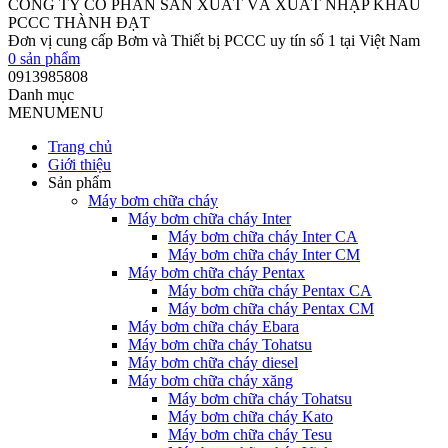
CÔNG TY CỔ PHẦN SẢN XUẤT VÀ XUẤT NHẬP KHẨU
PCCC THÀNH ĐẠT
Đơn vị cung cấp Bơm và Thiết bị PCCC uy tín số 1 tại Việt Nam
0
sản phẩm
0913985808
Danh mục
MENU
MENU
Trang chủ
Giới thiệu
Sản phẩm
Máy bơm chữa cháy
Máy bơm chữa cháy Inter
Máy bơm chữa cháy Inter CA
Máy bơm chữa cháy Inter CM
Máy bơm chữa cháy Pentax
Máy bơm chữa cháy Pentax CA
Máy bơm chữa cháy Pentax CM
Máy bơm chữa cháy Ebara
Máy bơm chữa cháy Tohatsu
Máy bơm chữa cháy diesel
Máy bơm chữa cháy xăng
Máy bơm chữa cháy Tohatsu
Máy bơm chữa cháy Kato
Máy bơm chữa cháy Tesu