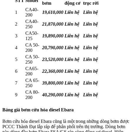
STT
Model
bơm
động cơ
trục rời
CA40-
1
19,610,000
Liên hệ
Liên hệ
200
CA40-
2
21,870,000
Liên hệ
Liên hệ
250
CA50-
3
19,890,000
Liên hệ
Liên hệ
125
CA 50-
4
20,790,000
Liên hệ
Liên hệ
200
CA 50-
5
23,520,000
Liên hệ
Liên hệ
250
CA65-
6
22,360,000
Liên hệ
Liên hệ
200
CA 65-
7
39,800,000
Liên hệ
Liên hệ
250
CA 80-
9
40,290,000
Liên hệ
Liên hệ
200
Bảng giá bơm cứu hỏa diesel Ebara
Bơm cứu hỏa diesel Ebara cũng là một trong những dòng bơm được
PCCC Thành Đạt lắp ráp để phân phối trên thị trường. Dòng bơm
này dùng đầu bơm Ebara FSA/GS ráp cùng động cơ diesel. Hiện