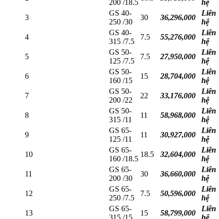
200 /18.5
hệ
GS 40-
Liên
3
30
36,296,000
250 /30
hệ
GS 40-
Liên
4
7.5
55,276,000
315 /7.5
hệ
GS 50-
Liên
5
7.5
27,950,000
125 /7.5
hệ
GS 50-
Liên
6
15
28,704,000
160 /15
hệ
GS 50-
Liên
7
22
33,176,000
200 /22
hệ
GS 50-
Liên
8
11
58,968,000
315 /11
hệ
GS 65-
Liên
9
11
30,927,000
125 /11
hệ
GS 65-
Liên
10
18.5
32,604,000
160 /18.5
hệ
GS 65-
Liên
11
30
36,660,000
200 /30
hệ
GS 65-
Liên
12
7.5
50,596,000
250 /7.5
hệ
GS 65-
Liên
13
15
58,799,000
315 /15
hệ