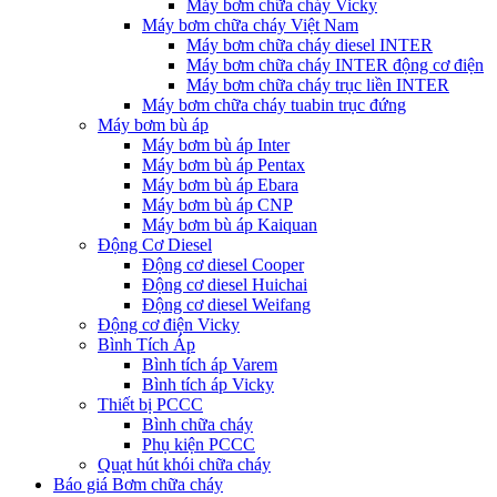
Máy bơm chữa cháy Vicky
Máy bơm chữa cháy Việt Nam
Máy bơm chữa cháy diesel INTER
Máy bơm chữa cháy INTER động cơ điện
Máy bơm chữa cháy trục liền INTER
Máy bơm chữa cháy tuabin trục đứng
Máy bơm bù áp
Máy bơm bù áp Inter
Máy bơm bù áp Pentax
Máy bơm bù áp Ebara
Máy bơm bù áp CNP
Máy bơm bù áp Kaiquan
Động Cơ Diesel
Động cơ diesel Cooper
Động cơ diesel Huichai
Động cơ diesel Weifang
Động cơ điện Vicky
Bình Tích Áp
Bình tích áp Varem
Bình tích áp Vicky
Thiết bị PCCC
Bình chữa cháy
Phụ kiện PCCC
Quạt hút khói chữa cháy
Báo giá Bơm chữa cháy