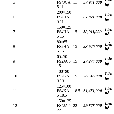
5
FS4JCA
11
57,941,000
hệ
5 11
200×150
Liên
6
FS4HA
11
67,821,000
hệ
5 11
150×125
Liên
7
FS4HA
15
53,911,000
hệ
5 15
80×65
Liên
8
FS2HA
15
23,920,000
hệ
5 15
65×50
Liên
9
FS2JA 5
15
27,274,000
hệ
15
100×80
Liên
10
FS2GA
15
26,546,000
hệ
5 15
125×100
Liên
11
FS4KA
18.5
61,451,000
hệ
5 18.5
150×125
Liên
12
FS4JA 5
22
59,878,000
hệ
22