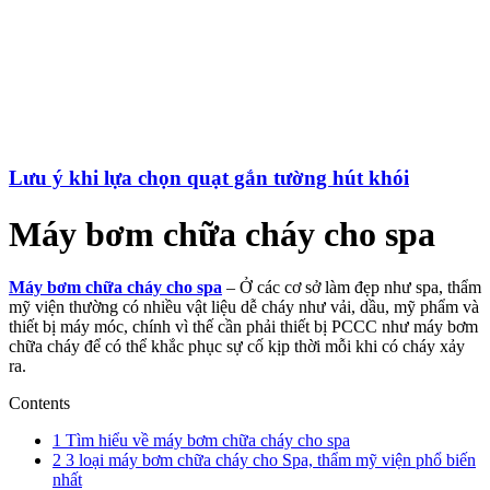
Lưu ý khi lựa chọn quạt gắn tường hút khói
Máy bơm chữa cháy cho spa
Máy bơm chữa cháy cho spa
– Ở các cơ sở làm đẹp như spa, thẩm
mỹ viện thường có nhiều vật liệu dễ cháy như vải, dầu, mỹ phẩm và
thiết bị máy móc, chính vì thế cần phải thiết bị PCCC như máy bơm
chữa cháy để có thể khắc phục sự cố kịp thời mỗi khi có cháy xảy
ra.
Contents
1
Tìm hiểu về máy bơm chữa cháy cho spa
2
3 loại máy bơm chữa cháy cho Spa, thẩm mỹ viện phổ biến
nhất