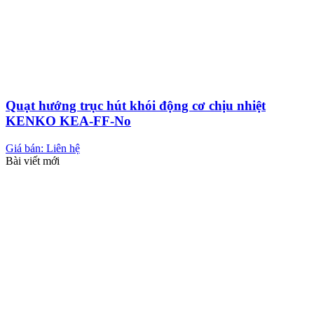
Quạt hướng trục hút khói động cơ chịu nhiệt
KENKO KEA-FF-No
Giá bán: Liên hệ
Bài viết mới