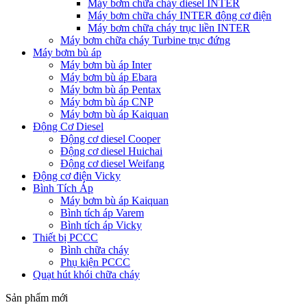
Máy bơm chữa cháy diesel INTER
Máy bơm chữa cháy INTER động cơ điện
Máy bơm chữa cháy trục liền INTER
Máy bơm chữa cháy Turbine trục đứng
Máy bơm bù áp
Máy bơm bù áp Inter
Máy bơm bù áp Ebara
Máy bơm bù áp Pentax
Máy bơm bù áp CNP
Máy bơm bù áp Kaiquan
Động Cơ Diesel
Động cơ diesel Cooper
Động cơ diesel Huichai
Động cơ diesel Weifang
Động cơ điện Vicky
Bình Tích Áp
Máy bơm bù áp Kaiquan
Bình tích áp Varem
Bình tích áp Vicky
Thiết bị PCCC
Bình chữa cháy
Phụ kiện PCCC
Quạt hút khói chữa cháy
Sản phẩm mới