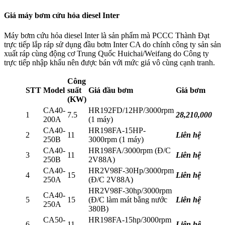
Giá máy bơm cứu hỏa diesel Inter
Máy bơm cứu hỏa diesel Inter là sản phẩm mà PCCC Thành Đạt
trực tiếp lắp ráp sử dụng đầu bơm Inter CA do chính công ty sản sản
xuất ráp cùng động cơ Trung Quốc Huichai/Weifang do Công ty
trực tiếp nhập khẩu nên được bán với mức giá vô cùng cạnh tranh.
Công
STT
Model
suất
Giá đầu bơm
Giá bơm
(KW)
CA40-
HR192FD/12HP/3000rpm
1
7.5
28,210,000
200A
(1 máy)
CA40-
HR198FA-15HP-
2
11
Liên hệ
250B
3000rpm (1 máy)
CA40-
HR198FA/3000rpm (Đ/C
3
11
Liên hệ
250B
2V88A)
CA40-
HR2V98F-30Hp/3000rpm
4
15
Liên hệ
250A
(Đ/C 2V88A)
HR2V98F-30hp/3000rpm
CA40-
5
15
(Đ/C làm mát bằng nước
Liên hệ
250A
380B)
CA50-
HR198FA-15hp/3000rpm
6
11
Liên hệ