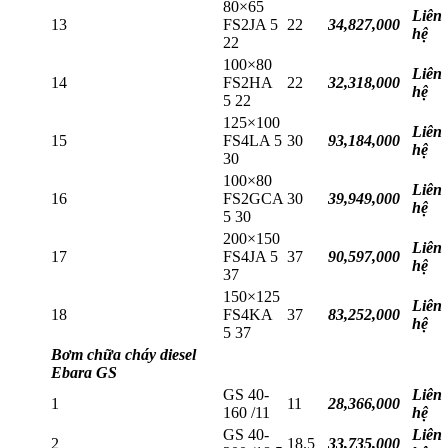
80×65
Liên
13
FS2JA 5
22
34,827,000
hệ
22
100×80
Liên
14
FS2HA
22
32,318,000
hệ
5 22
125×100
Liên
15
FS4LA 5
30
93,184,000
hệ
30
100×80
Liên
16
FS2GCA
30
39,949,000
hệ
5 30
200×150
Liên
17
FS4JA 5
37
90,597,000
hệ
37
150×125
Liên
18
FS4KA
37
83,252,000
hệ
5 37
Bơm chữa cháy diesel
Ebara GS
GS 40-
Liên
1
11
28,366,000
160 /11
hệ
GS 40-
Liên
2
18.5
33,735,000