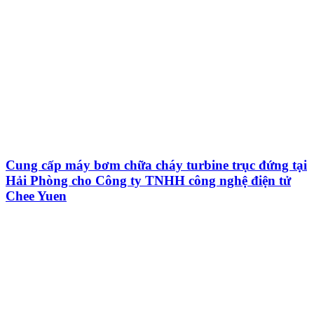
Cung cấp máy bơm chữa cháy turbine trục đứng tại
Hải Phòng cho Công ty TNHH công nghệ điện tử
Chee Yuen