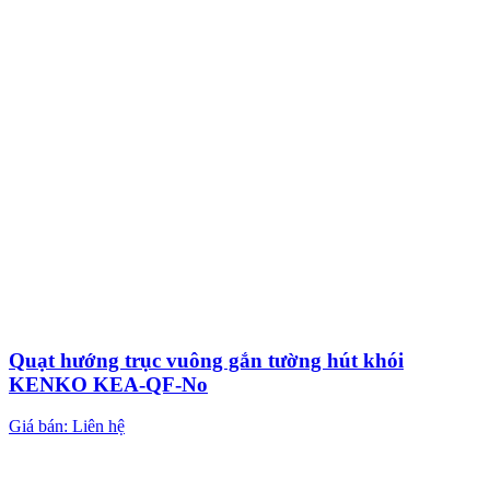
Quạt hướng trục vuông gắn tường hút khói
KENKO KEA-QF-No
Giá bán: Liên hệ