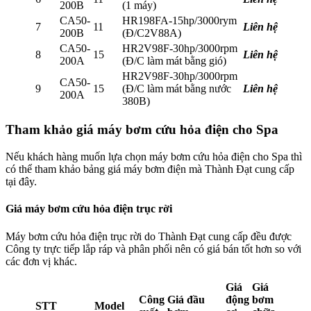
200B
(1 máy)
CA50-
HR198FA-15hp/3000rym
7
11
Liên hệ
200B
(Đ/C2V88A)
CA50-
HR2V98F-30hp/3000rpm
8
15
Liên hệ
200A
(Đ/C làm mát bằng gió)
HR2V98F-30hp/3000rpm
CA50-
9
15
(Đ/C làm mát bằng nước
Liên hệ
200A
380B)
Tham khảo giá máy bơm cứu hỏa điện cho Spa
Nếu khách hàng muốn lựa chọn máy bơm cứu hỏa điện cho Spa thì
có thể tham khảo bảng giá máy bơm điện mà Thành Đạt cung cấp
tại đây.
Giá máy bơm cứu hỏa điện trục rời
Máy bơm cứu hỏa điện trục rời do Thành Đạt cung cấp đều được
Công ty trực tiếp lắp ráp và phân phối nên có giá bán tốt hơn so với
các đơn vị khác.
Giá
Giá
Công
Giá đầu
động
bơm
STT
Model