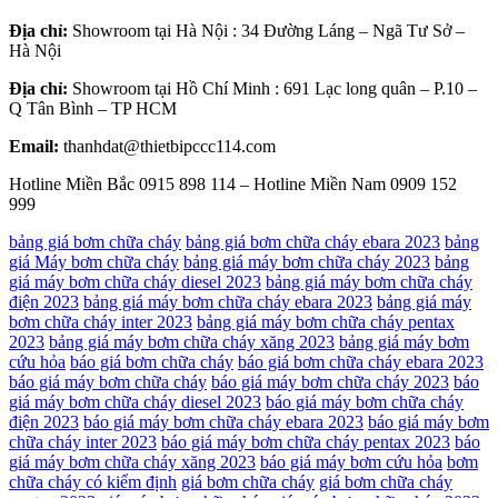
Địa chỉ:
Showroom tại Hà Nội : 34 Đường Láng – Ngã Tư Sở –
Hà Nội
Địa chỉ:
Showroom tại Hồ Chí Minh : 691 Lạc long quân – P.10 –
Q Tân Bình – TP HCM
Email:
thanhdat@thietbipccc114.com
Hotline Miền Bắc 0915 898 114 – Hotline Miền Nam 0909 152
999
bảng giá bơm chữa cháy
bảng giá bơm chữa cháy ebara 2023
bảng
giá Máy bơm chữa cháy
bảng giá máy bơm chữa cháy 2023
bảng
giá máy bơm chữa cháy diesel 2023
bảng giá máy bơm chữa cháy
điện 2023
bảng giá máy bơm chữa cháy ebara 2023
bảng giá máy
bơm chữa cháy inter 2023
bảng giá máy bơm chữa cháy pentax
2023
bảng giá máy bơm chữa cháy xăng 2023
bảng giá máy bơm
cứu hỏa
báo giá bơm chữa cháy
báo giá bơm chữa cháy ebara 2023
báo giá máy bơm chữa cháy
báo giá máy bơm chữa cháy 2023
báo
giá máy bơm chữa cháy diesel 2023
báo giá máy bơm chữa cháy
điện 2023
báo giá máy bơm chữa cháy ebara 2023
báo giá máy bơm
chữa cháy inter 2023
báo giá máy bơm chữa cháy pentax 2023
báo
giá máy bơm chữa cháy xăng 2023
báo giá máy bơm cứu hỏa
bơm
chữa cháy có kiểm định
giá bơm chữa cháy
giá bơm chữa cháy