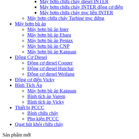
Máy bơm chữa cháy diesel INTER
Máy bơm chữa cháy INTER động cơ điện
Máy bơm chữa cháy trục liền INTER
Máy bơm chữa cháy Turbine trục đứng
Máy bơm bù áp
Máy bơm bù áp Inter
Máy bơm bù áp Ebara
Máy bơm bù áp Pentax
Máy bơm bù áp CNP
Máy bơm bù áp Kaiquan
Động Cơ Diesel
Động cơ diesel Cooper
Động cơ diesel Huichai
Động cơ diesel Weifang
Động cơ điện Vicky
Bình Tích Áp
Máy bơm bù áp Kaiquan
Bình tích áp Varem
Bình tích áp Vicky
Thiết bị PCCC
Bình chữa cháy
Phụ kiện PCCC
Quạt hút khói chữa cháy
Sản phẩm mới