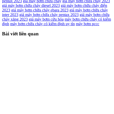
pentax 2023
giá máy bơm chữa cháy
giá máy bơm chữa cháy 2023
giá máy bơm chữa cháy diesel 2023
giá máy bơm chữa cháy điện
2023
giá máy bơm chữa cháy ebara 2023
giá máy bơm chữa cháy
inter 2023
giá máy bơm chữa cháy pentax 2023
giá máy bơm chữa
cháy xăng 2023
giá máy bơm cứu hỏa
máy bơm chữa cháy có kiểm
định
máy bơm chữa cháy có kiểm định uy tín
máy bơm pccc
Bài viết liên quan