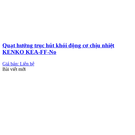
Quạt hướng trục hút khói động cơ chịu nhiệt
KENKO KEA-FF-No
Giá bán: Liên hệ
Bài viết mới