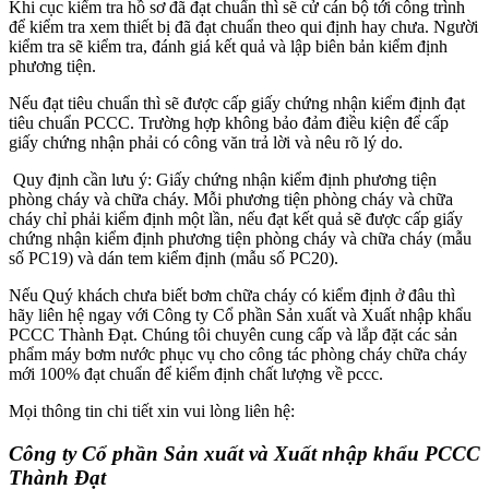
Khi cục kiểm tra hồ sơ đã đạt chuẩn thì sẽ cử cán bộ tới công trình
để kiểm tra xem thiết bị đã đạt chuẩn theo qui định hay chưa. Người
kiểm tra sẽ kiểm tra, đánh giá kết quả và lập biên bản kiểm định
phương tiện.
Nếu đạt tiêu chuẩn thì sẽ được cấp giấy chứng nhận kiểm định đạt
tiêu chuẩn PCCC. Trường hợp không bảo đảm điều kiện để cấp
giấy chứng nhận phải có công văn trả lời và nêu rõ lý do.
Quy định cần lưu ý: Giấy chứng nhận kiểm định phương tiện
phòng cháy và chữa cháy. Mỗi phương tiện phòng cháy và chữa
cháy chỉ phải kiểm định một lần, nếu đạt kết quả sẽ được cấp giấy
chứng nhận kiểm định phương tiện phòng cháy và chữa cháy (mẫu
số PC19) và dán tem kiểm định (mẫu số PC20).
Nếu Quý khách chưa biết bơm chữa cháy có kiểm định ở đâu thì
hãy liên hệ ngay với Công ty Cổ phần Sản xuất và Xuất nhập khẩu
PCCC Thành Đạt. Chúng tôi chuyên cung cấp và lắp đặt các sản
phẩm máy bơm nước phục vụ cho công tác phòng cháy chữa cháy
mới 100% đạt chuẩn để kiểm định chất lượng về pccc.
Mọi thông tin chi tiết xin vui lòng liên hệ:
Công ty Cổ phần Sản xuất và Xuất nhập khẩu PCCC
Thành Đạt