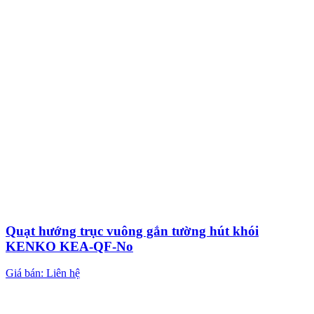
Quạt hướng trục vuông gắn tường hút khói
KENKO KEA-QF-No
Giá bán: Liên hệ