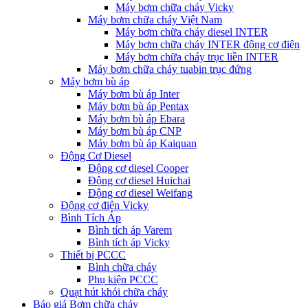
Máy bơm chữa cháy Vicky
Máy bơm chữa cháy Việt Nam
Máy bơm chữa cháy diesel INTER
Máy bơm chữa cháy INTER động cơ điện
Máy bơm chữa cháy trục liền INTER
Máy bơm chữa cháy tuabin trục đứng
Máy bơm bù áp
Máy bơm bù áp Inter
Máy bơm bù áp Pentax
Máy bơm bù áp Ebara
Máy bơm bù áp CNP
Máy bơm bù áp Kaiquan
Động Cơ Diesel
Động cơ diesel Cooper
Động cơ diesel Huichai
Động cơ diesel Weifang
Động cơ điện Vicky
Bình Tích Áp
Bình tích áp Varem
Bình tích áp Vicky
Thiết bị PCCC
Bình chữa cháy
Phụ kiện PCCC
Quạt hút khói chữa cháy
Báo giá Bơm chữa cháy