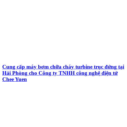
Cung cấp máy bơm chữa cháy turbine trục đứng tại
Hải Phòng cho Công ty TNHH công nghệ điện tử
Chee Yuen