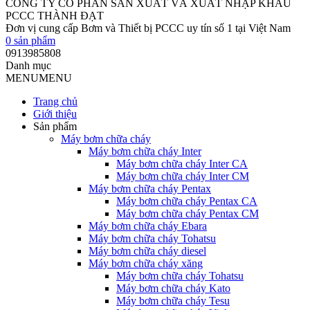
CÔNG TY CỔ PHẦN SẢN XUẤT VÀ XUẤT NHẬP KHẨU
PCCC THÀNH ĐẠT
Đơn vị cung cấp Bơm và Thiết bị PCCC uy tín số 1 tại Việt Nam
0
sản phẩm
0913985808
Danh mục
MENU
MENU
Trang chủ
Giới thiệu
Sản phẩm
Máy bơm chữa cháy
Máy bơm chữa cháy Inter
Máy bơm chữa cháy Inter CA
Máy bơm chữa cháy Inter CM
Máy bơm chữa cháy Pentax
Máy bơm chữa cháy Pentax CA
Máy bơm chữa cháy Pentax CM
Máy bơm chữa cháy Ebara
Máy bơm chữa cháy Tohatsu
Máy bơm chữa cháy diesel
Máy bơm chữa cháy xăng
Máy bơm chữa cháy Tohatsu
Máy bơm chữa cháy Kato
Máy bơm chữa cháy Tesu