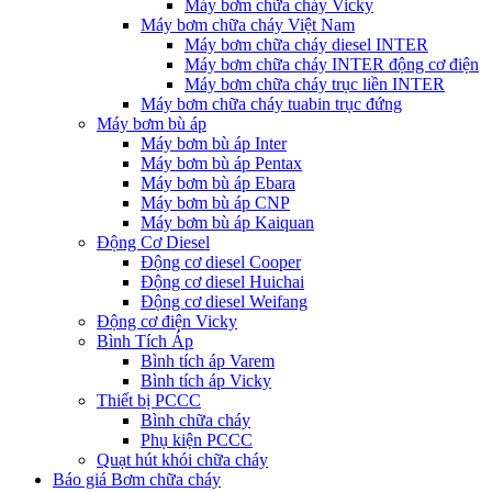
Máy bơm chữa cháy Vicky
Máy bơm chữa cháy Việt Nam
Máy bơm chữa cháy diesel INTER
Máy bơm chữa cháy INTER động cơ điện
Máy bơm chữa cháy trục liền INTER
Máy bơm chữa cháy tuabin trục đứng
Máy bơm bù áp
Máy bơm bù áp Inter
Máy bơm bù áp Pentax
Máy bơm bù áp Ebara
Máy bơm bù áp CNP
Máy bơm bù áp Kaiquan
Động Cơ Diesel
Động cơ diesel Cooper
Động cơ diesel Huichai
Động cơ diesel Weifang
Động cơ điện Vicky
Bình Tích Áp
Bình tích áp Varem
Bình tích áp Vicky
Thiết bị PCCC
Bình chữa cháy
Phụ kiện PCCC
Quạt hút khói chữa cháy
Báo giá Bơm chữa cháy