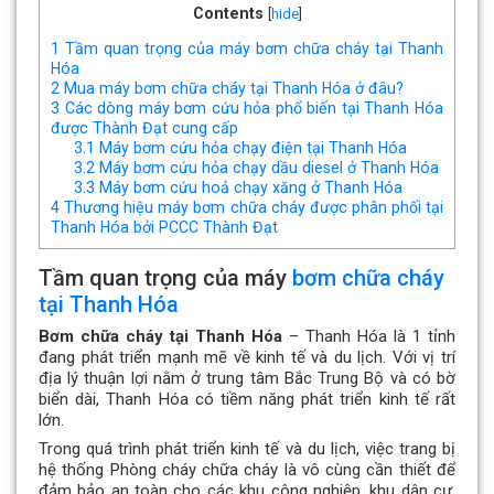
Contents
[
hide
]
1
Tầm quan trọng của máy bơm chữa cháy tại Thanh
Hóa
2
Mua máy bơm chữa cháy tại Thanh Hóa ở đâu?
3
Các dòng máy bơm cứu hỏa phổ biến tại Thanh Hóa
được Thành Đạt cung cấp
3.1
Máy bơm cứu hỏa chạy điện tại Thanh Hóa
3.2
Máy bơm cứu hỏa chạy dầu diesel ở Thanh Hóa
3.3
Máy bơm cứu hoả chạy xăng ở Thanh Hóa
4
Thương hiệu máy bơm chữa cháy được phân phối tại
Thanh Hóa bởi PCCC Thành Đạt
Tầm quan trọng của máy
bơm chữa cháy
tại Thanh Hóa
Bơm chữa cháy tại Thanh Hóa
– Thanh Hóa là 1 tỉnh
đang phát triển mạnh mẽ về kinh tế và du lịch. Với vị trí
địa lý thuận lợi nằm ở trung tâm Bắc Trung Bộ và có bờ
biển dài, Thanh Hóa có tiềm năng phát triển kinh tế rất
lớn.
Trong quá trình phát triển kinh tế và du lịch, việc trang bị
hệ thống Phòng cháy chữa cháy là vô cùng cần thiết để
đảm bảo an toàn cho các khu công nghiệp, khu dân cư,