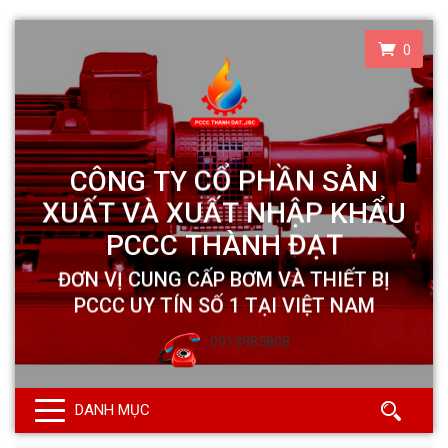
0
0913985808
DANH MỤC