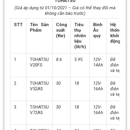
TOHATSU
(Giá áp dụng từ 01/10/2021 – Giá có thể thay đổi mà
không cần báo trước)
STT
Tên Sản
Công
Tiêu
Bình
Hệ
Phẩm
suất
thụ
Ắc
thống
(Kw)
nhiên
quy
khởi
liệu
động
(lít/h)
1
TOHATSU
8.6
5.9
5
12V-
Đề
V20FS
14Ah
điện
và tay
2
TOHATSU
30
18
12V-
Đề
V52AS
16Ah
điện
và tay
3
TOHATSU
30
18
12V-
Đề
V72AS
16Ah
điện
và tay