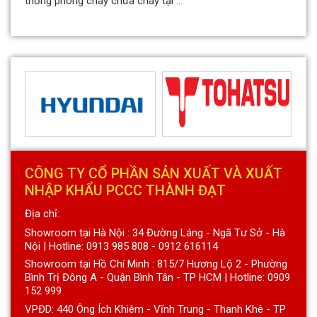
thống phòng cháy chữa cháy tại ...
CÔNG TY CỔ PHẦN SẢN XUẤT VÀ XUẤT
NHẬP KHẨU PCCC THÀNH ĐẠT
Địa chỉ:
Showroom tại Hà Nội : 34 Đường Láng - Ngã Tư Sở - Hà
Nội | Hotline: 0913 985 808 - 0912 616114
Showroom tại Hồ Chí Minh : 815/7 Hương Lộ 2 - Phường
Bình Trị Đông A - Quận Bình Tân - TP HCM | Hotline: 0909
152 999
VPĐD: 440 Ông Ích Khiêm - Vĩnh Trung - Thanh Khê - TP