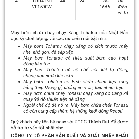
4
TOHATSU
44
24
12V-
Đề
VE1500W
16Ah
điện
và tay
Máy bơm chữa cháy chạy Xăng Tohatsu của Nhật Bản
cực kỳ chất lượng, với các ưu điểm nổi bật như:
Máy bơm Tohatsu chạy xăng có kích thước máy
nhẹ, nhỏ gọn, dễ sắp xếp
Máy bơm Tohatsu có Hiệu suất bơm cao, hoạt
động liên tục
Máy bơm Tohatsu có bộ chế hòa khí tự động,
chống sặc nước khi bơm
Máy bơm Tohatsu có Bình chứa nhiên liệu xăng
bằng thép không gỉ, chống ăn mòn, hao nhiên liệu
Máy bơm chữa cháy Tohasu chạy xăng có Càng xả
quay 90 độ thuận tiện dễ dàng
Ngoài chế độ đề nổ ra, Máy bơm chữa cháy Tohasu
có còn cung cấp thêm hệ thống khởi động Recoil
Quý khách hãy liên hệ ngay với PCCC Thành Đạt để được
hỗ trợ tư vấn tốt nhất nhé:
CÔNG TY CỔ PHẦN SẢN XUẤT VÀ XUẤT NHẬP KHẨU