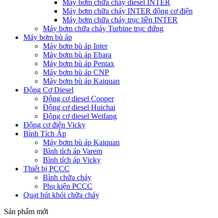
Máy bơm chữa cháy diesel INTER
Máy bơm chữa cháy INTER động cơ điện
Máy bơm chữa cháy trục liền INTER
Máy bơm chữa cháy Turbine trục đứng
Máy bơm bù áp
Máy bơm bù áp Inter
Máy bơm bù áp Ebara
Máy bơm bù áp Pentax
Máy bơm bù áp CNP
Máy bơm bù áp Kaiquan
Động Cơ Diesel
Động cơ diesel Cooper
Động cơ diesel Huichai
Động cơ diesel Weifang
Động cơ điện Vicky
Bình Tích Áp
Máy bơm bù áp Kaiquan
Bình tích áp Varem
Bình tích áp Vicky
Thiết bị PCCC
Bình chữa cháy
Phụ kiện PCCC
Quạt hút khói chữa cháy
Sản phẩm mới