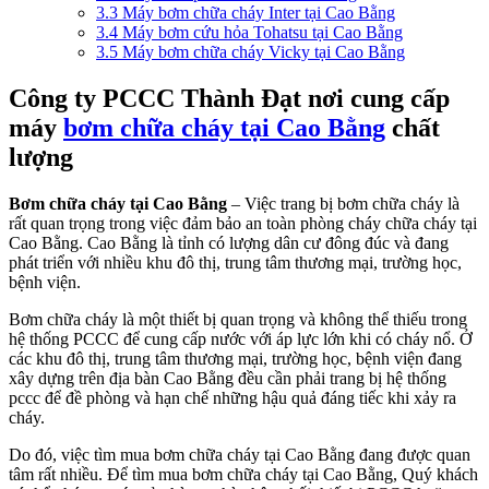
3.3
Máy bơm chữa cháy Inter tại Cao Bằng
3.4
Máy bơm cứu hỏa Tohatsu tại Cao Bằng
3.5
Máy bơm chữa cháy Vicky tại Cao Bằng
Công ty PCCC Thành Đạt nơi cung cấp
máy
bơm chữa cháy tại Cao Bằng
chất
lượng
Bơm chữa cháy tại Cao Bằng
– Việc trang bị bơm chữa cháy là
rất quan trọng trong việc đảm bảo an toàn phòng cháy chữa cháy tại
Cao Bằng. Cao Bằng là tỉnh có lượng dân cư đông đúc và đang
phát triển với nhiều khu đô thị, trung tâm thương mại, trường học,
bệnh viện.
Bơm chữa cháy là một thiết bị quan trọng và không thể thiếu trong
hệ thống PCCC để cung cấp nước với áp lực lớn khi có cháy nổ. Ở
các khu đô thị, trung tâm thương mại, trường học, bệnh viện đang
xây dựng trên địa bàn Cao Bằng đều cần phải trang bị hệ thống
pccc để đề phòng và hạn chế những hậu quả đáng tiếc khi xảy ra
cháy.
Do đó, việc tìm mua bơm chữa cháy tại Cao Bằng đang được quan
tâm rất nhiều. Để tìm mua bơm chữa cháy tại Cao Bằng, Quý khách