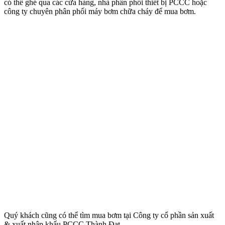
có thể ghé qua các cửa hàng, nhà phân phối thiết bị PCCC hoặc
công ty chuyên phân phối máy bơm chữa cháy để mua bơm.
Quý khách cũng có thể tìm mua bơm tại Công ty cổ phần sản xuất
& xuất nhập khẩu PCCC Thành Đạt.