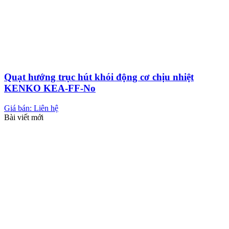
Quạt hướng trục hút khói động cơ chịu nhiệt
KENKO KEA-FF-No
Giá bán: Liên hệ
Bài viết mới