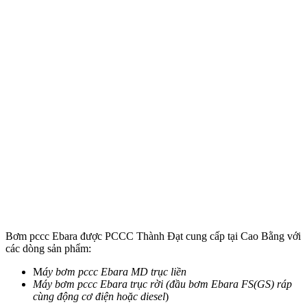
Bơm pccc Ebara được PCCC Thành Đạt cung cấp tại Cao Bằng với
các dòng sản phẩm:
M
áy bơm pccc Ebara MD trục liền
Máy bơm pccc Ebara trục rời (đầu bơm Ebara FS(GS) ráp
cùng động cơ điện hoặc diesel
)