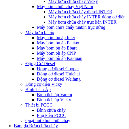
Máy bơm chữa cháy Vicky
Máy bơm chữa cháy Việt Nam
Máy bơm chữa cháy diesel INTER
Máy bơm chữa cháy INTER động cơ điện
Máy bơm chữa cháy trục liền INTER
Máy bơm chữa cháy tuabin trục đứng
Máy bơm bù áp
Máy bơm bù áp Inter
Máy bơm bù áp Pentax
Máy bơm bù áp Ebara
Máy bơm bù áp CNP
Máy bơm bù áp Kaiquan
Động Cơ Diesel
Động cơ diesel Cooper
Động cơ diesel Huichai
Động cơ diesel Weifang
Động cơ điện Vicky
Bình Tích Áp
Bình tích áp Varem
Bình tích áp Vicky
Thiết bị PCCC
Bình chữa cháy
Phụ kiện PCCC
Quạt hút khói chữa cháy
Báo giá Bơm chữa cháy