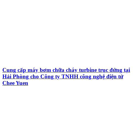
Cung cấp máy bơm chữa cháy turbine trục đứng tại
Hải Phòng cho Công ty TNHH công nghệ điện tử
Chee Yuen