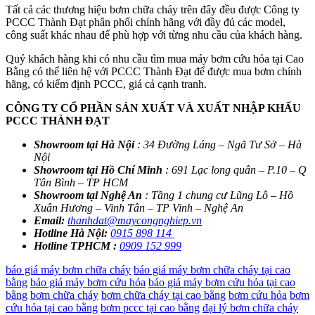
Tất cả các thương hiệu bơm chữa cháy trên đây đều được Công ty
PCCC Thành Đạt phân phối chính hãng với đầy đủ các model,
công suất khác nhau để phù hợp với từng nhu cầu của khách hàng.
Quý khách hàng khi có nhu cầu tìm mua máy bơm cứu hỏa tại Cao
Bằng có thể liên hệ với PCCC Thành Đạt để được mua bơm chính
hãng, có kiểm định PCCC, giá cả cạnh tranh.
CÔNG TY CỔ PHẦN SẢN XUẤT VÀ XUẤT NHẬP KHẨU
PCCC THÀNH ĐẠT
Showroom tại Hà Nội
: 34 Đường Láng – Ngã Tư Sở – Hà
Nội
Showroom tại Hồ Chí Minh
: 691 Lạc long quân – P.10 – Q
Tân Bình – TP HCM
Showroom tại Nghệ An
: Tầng 1 chung cư Lũng Lô – Hồ
Xuân Hương – Vinh Tân – TP Vinh – Nghệ An
Email:
thanhdat@maycongnghiep.vn
Hotline Hà Nội:
0915 898 114
Hotline TPHCM :
0909 152 999
báo giá máy bơm chữa cháy
báo giá máy bơm chữa cháy tại cao
bằng
báo giá máy bơm cứu hỏa
báo giá máy bơm cứu hỏa tại cao
bằng
bơm chữa cháy
bơm chữa cháy tại cao bằng
bơm cứu hỏa
bơm
cứu hỏa tại cao bằng
bơm pccc tại cao bằng
đại lý bơm chữa cháy