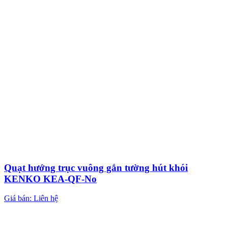
Quạt hướng trục vuông gắn tường hút khói
KENKO KEA-QF-No
Giá bán: Liên hệ