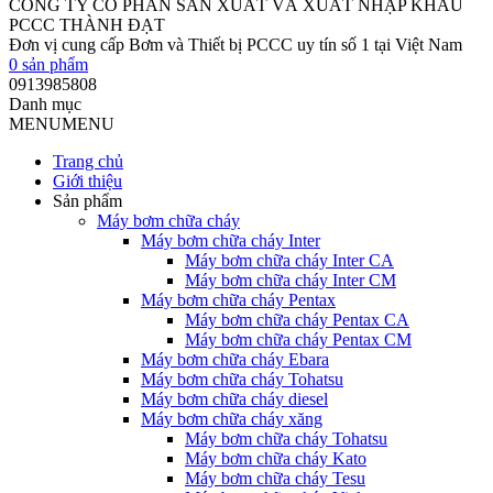
CÔNG TY CỔ PHẦN SẢN XUẤT VÀ XUẤT NHẬP KHẨU
PCCC THÀNH ĐẠT
Đơn vị cung cấp Bơm và Thiết bị PCCC uy tín số 1 tại Việt Nam
0
sản phẩm
0913985808
Danh mục
MENU
MENU
Trang chủ
Giới thiệu
Sản phẩm
Máy bơm chữa cháy
Máy bơm chữa cháy Inter
Máy bơm chữa cháy Inter CA
Máy bơm chữa cháy Inter CM
Máy bơm chữa cháy Pentax
Máy bơm chữa cháy Pentax CA
Máy bơm chữa cháy Pentax CM
Máy bơm chữa cháy Ebara
Máy bơm chữa cháy Tohatsu
Máy bơm chữa cháy diesel
Máy bơm chữa cháy xăng
Máy bơm chữa cháy Tohatsu
Máy bơm chữa cháy Kato
Máy bơm chữa cháy Tesu