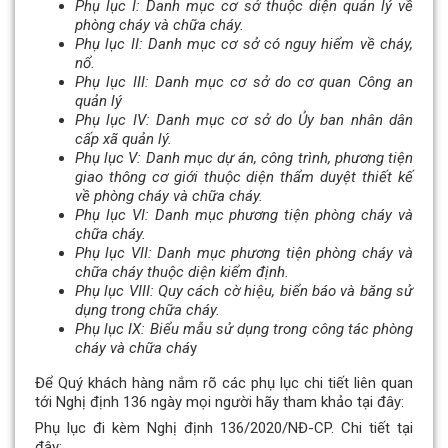
Phụ lục I: Danh mục cơ sở thuộc diện quản lý về
phòng cháy và chữa cháy.
Phụ lục II: Danh mục cơ sở có nguy hiểm về cháy,
nổ.
Phụ lục III: Danh mục cơ sở do cơ quan Công an
quản lý
Phụ lục IV: Danh mục cơ sở do Ủy ban nhân dân
cấp xã quản lý.
Phụ lục V: Danh mục dự án, công trình, phương tiện
giao thông cơ giới thuộc diện thẩm duyệt thiết kế
về phòng cháy và chữa cháy.
Phụ lục VI: Danh mục phương tiện phòng cháy và
chữa cháy.
Phụ lục VII: Danh mục phương tiện phòng cháy và
chữa cháy thuộc diện kiểm định.
Phụ lục VIII: Quy cách cờ hiệu, biển báo và băng sử
dụng trong chữa cháy.
Phụ lục IX: Biểu mẫu sử dụng trong công tác phòng
cháy và chữa chá
y
Để Quý khách hàng nắm rõ các phụ lục chi tiết liên quan
tới Nghị định 136 ngày mọi người hãy tham khảo tại đây:
Phụ lục đi kèm Nghị định 136/2020/NĐ-CP. Chi tiết tại
đây: