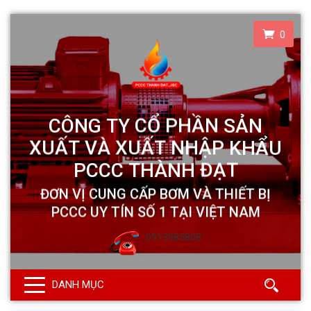
0
0913985808
DANH MỤC