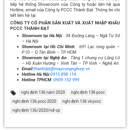
tiếp hệ thống Showroom của Công ty hoặc liên hệ qua
Hotline, email của Công ty PCCC Thành Đạt. Thông tin chi
tiết liên hệ tại:
CÔNG TY CỔ PHẦN SẢN XUẤT VÀ XUẤT NHẬP KHẨU
PCCC THÀNH ĐẠT
Showroom tại Hà Nội
: 34 Đường Láng – Ngã Tư Sở
– Hà Nội
Showroom tại Hồ Chí Minh
: 691 Lạc long quân –
P.10 – Q Tân Bình – TP HCM
Showroom tại Nghệ An
: Tầng 1 chung cư Lũng Lô
– Hồ Xuân Hương – Vinh Tân – TP Vinh – Nghệ An
Email:
thanhdat@maycongnghiep.vn
Hotline Hà Nội:
0915 898 114
Hotline TPHCM :
0909 152 999
nghị định 136 năm 2020
nghị định 136 pccc
nghị định 136 pccc 2020
nghị định 136 về pccc
nghị định 136/2020/nđ-cp