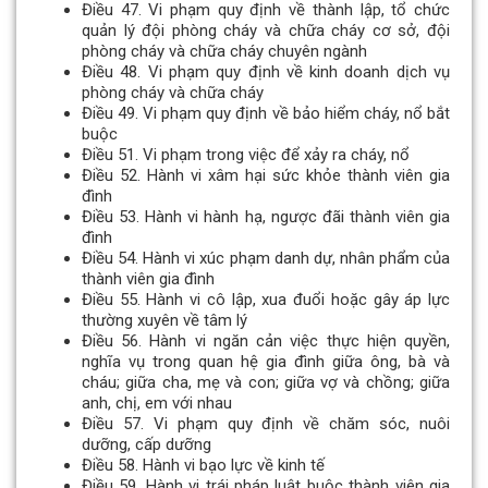
Điều 47. Vi phạm quy định về thành lập, tổ chức
quản lý đội phòng cháy và chữa cháy cơ sở, đội
phòng cháy và chữa cháy chuyên ngành
Điều 48. Vi phạm quy định về kinh doanh dịch vụ
phòng cháy và chữa cháy
Điều 49. Vi phạm quy định về bảo hiểm cháy, nổ bắt
buộc
Điều 51. Vi phạm trong việc để xảy ra cháy, nổ
Điều 52. Hành vi xâm hại sức khỏe thành viên gia
đình
Điều 53. Hành vi hành hạ, ngược đãi thành viên gia
đình
Điều 54. Hành vi xúc phạm danh dự, nhân phẩm của
thành viên gia đình
Điều 55. Hành vi cô lập, xua đuổi hoặc gây áp lực
thường xuyên về tâm lý
Điều 56. Hành vi ngăn cản việc thực hiện quyền,
nghĩa vụ trong quan hệ gia đình giữa ông, bà và
cháu; giữa cha, mẹ và con; giữa vợ và chồng; giữa
anh, chị, em với nhau
Điều 57. Vi phạm quy định về chăm sóc, nuôi
dưỡng, cấp dưỡng
Điều 58. Hành vi bạo lực về kinh tế
Điều 59. Hành vi trái pháp luật buộc thành viên gia