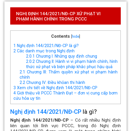
NGHỊ ĐỊNH 144/2021/NĐ-CP XỬ PHẠT VI
PHẠM HÀNH CHÍNH TRONG PCCC
Contents
[
hide
]
1
Nghị định 144/2021/NĐ-CP là gì?
2
Các danh mục trong Nghị định
2.0.1
Chương I: Những quy định chung
2.0.2
Chương II: Hành vi vi phạm hành chính, hình
thức xử phạt và biện pháp khắc phục hậu quả
2.1
Chương III: Thẩm quyền xử phạt vi phạm hành
chính
2.2
Chương IV: Điều khỏan thi hành
3
Xem chi tiết về Nghị định 144/2021/NĐ-CP
4
Giới thiệu về PCCC Thành Đạt – đơn vị cung cấp bơm
cứu hỏa uy tín
Nghị định 144/2021/NĐ-CP
là gì?
Nghị định 144/2021/NĐ-CP
– Có rất nhiều Nghị định
liên quan tới lĩnh vực PCCC, trong đó Nghị định