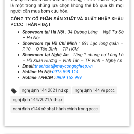
là một trong những lựa chọn không thể bỏ qua khi mọi
người cần mua bơm cứu hỏa.
CÔNG TY CỔ PHẦN SẢN XUẤT VÀ XUẤT NHẬP KHẨU
PCCC THÀNH ĐẠT
Showroom tại Hà Nội
: 34 Đường Láng – Ngã Tư Sở
– Hà Nội
Showroom tại Hồ Chí Minh
: 691 Lạc long quân –
P.10 – Q Tân Bình – TP HCM
Showroom tại Nghệ An
: Tầng 1 chung cư Lũng Lô
– Hồ Xuân Hương – Vinh Tân – TP Vinh – Nghệ An
Email:
thanhdat@maycongnghiep.vn
Hotline Hà Nội:
0915 898 114
Hotline TPHCM :
0909 152 999
nghị định 144 2021 nđ cp
nghị định 144 về pccc
nghị định 144/2021/nđ-cp
nghi định x144 xử phạt hành chính trong pccc