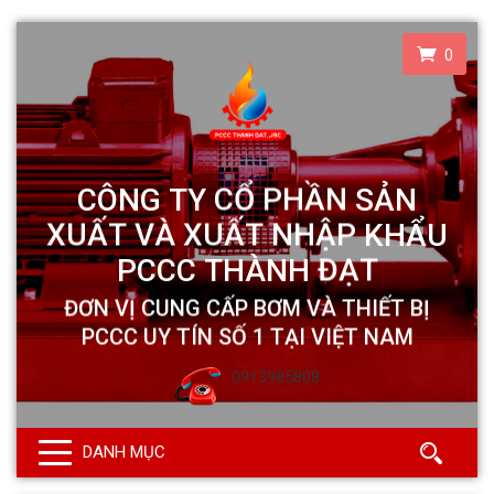
0
0913985808
DANH MỤC