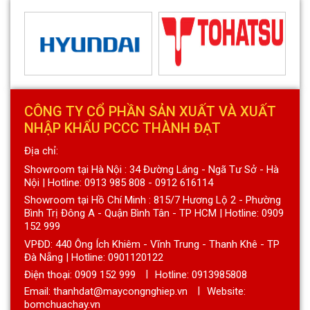
CÔNG TY CỔ PHẦN SẢN XUẤT VÀ XUẤT
NHẬP KHẨU PCCC THÀNH ĐẠT
Địa chỉ:
Showroom tại Hà Nội : 34 Đường Láng - Ngã Tư Sở - Hà
Nội | Hotline: 0913 985 808 - 0912 616114
Showroom tại Hồ Chí Minh : 815/7 Hương Lộ 2 - Phường
Bình Trị Đông A - Quận Bình Tân - TP HCM | Hotline: 0909
152 999
VPĐD: 440 Ông Ích Khiêm - Vĩnh Trung - Thanh Khê - TP
Đà Nẵng | Hotline: 0901120122
Điện thoại:
0909 152 999
Hotline: 0913985808
Email: thanhdat@maycongnghiep.vn
Website:
bomchuachay.vn