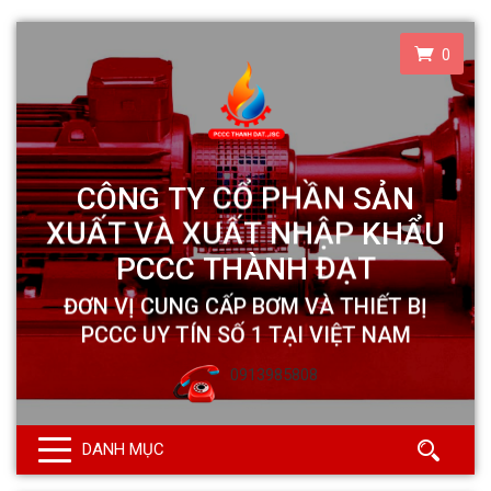
0
0913985808
DANH MỤC