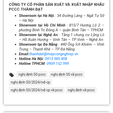
CÔNG TY CỔ PHẦN SẢN XUẤT VÀ XUẤT NHẬP KHẨU
PCCC THÀNH ĐẠT
Showroom tại Hà Nội
: 34 Đường Láng – Ngã Tư Sở
– Hà Nội
Showroom tại Hồ Chí Minh
: 815/7 Hương Lộ 2 –
phường Bình Trị Đông A – quận Bình Tân – TPHCM
Showroom tại Nghệ An
: Tầng 1 chung cư Lũng Lô
– Hồ Xuân Hương – Vinh Tân – TP Vinh – Nghệ An
Showroom tại Đà Nẵng
: 440
Ông Ích Khiêm – Vĩnh
Trung – Thanh Khê – TP Đà Nẵng
Email:
thanhdat@maycongnghiep.vn
Hotline Hà Nội:
0913 985 808
Hotline TPHCM:
0909 152 999
nghị định 50 pccc
nghị định 50 về pccc
nghị định 50/2024/nđ-cp
nghị định 50/2024/nđ-cp về pccc
nghị định về pccc