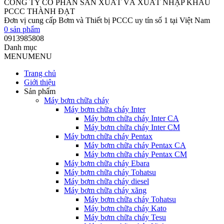
CÔNG TY CỔ PHẦN SẢN XUẤT VÀ XUẤT NHẬP KHẨU
PCCC THÀNH ĐẠT
Đơn vị cung cấp Bơm và Thiết bị PCCC uy tín số 1 tại Việt Nam
0
sản phẩm
0913985808
Danh mục
MENU
MENU
Trang chủ
Giới thiệu
Sản phẩm
Máy bơm chữa cháy
Máy bơm chữa cháy Inter
Máy bơm chữa cháy Inter CA
Máy bơm chữa cháy Inter CM
Máy bơm chữa cháy Pentax
Máy bơm chữa cháy Pentax CA
Máy bơm chữa cháy Pentax CM
Máy bơm chữa cháy Ebara
Máy bơm chữa cháy Tohatsu
Máy bơm chữa cháy diesel
Máy bơm chữa cháy xăng
Máy bơm chữa cháy Tohatsu
Máy bơm chữa cháy Kato
Máy bơm chữa cháy Tesu