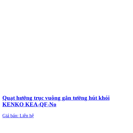
Quạt hướng trục vuông gắn tường hút khói
KENKO KEA-QF-No
Giá bán: Liên hệ