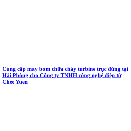
Cung cấp máy bơm chữa cháy turbine trục đứng tại
Hải Phòng cho Công ty TNHH công nghệ điện tử
Chee Yuen