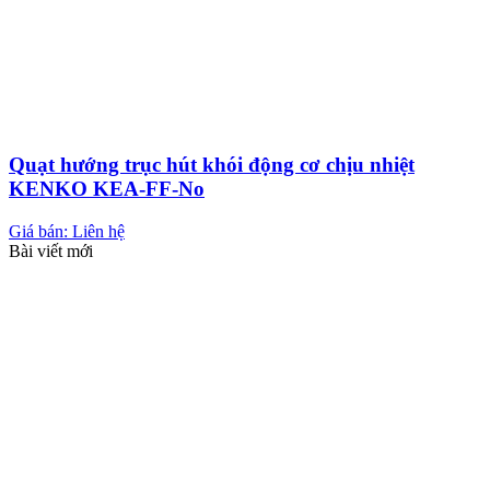
Quạt hướng trục hút khói động cơ chịu nhiệt
KENKO KEA-FF-No
Giá bán: Liên hệ
Bài viết mới