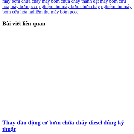
máy bơm chữa cháy
máy bơm chữa cháy thành đạt
máy bơm cứu
hỏa
máy bơm pccc
nghiệm thu máy bơm chữa cháy
nghiệm thu máy
bơm cứu hỏa
nghiệm thu máy bơm pccc
Bài viết liên quan
Thay dầu động cơ bơm chữa cháy diesel đúng kỹ
thuật