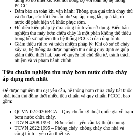
đúng sơ đồ thiết kế. Kết nối đồng bộ với toàn bộ hệ thống
PCCC
Đảm bảo an toàn khi vận hành: Thông qua quá trình chạy thử
và đo đạc, các lỗi tiềm ẩn như sụt áp, rung lắc, quá tải, rò
nước để phát hiện và khắc phục sớm.
Đủ điều kiện pháp lý đưa công trình vào sử dụng: Biên bản
nghiệm thu máy bơm chữa cháy là một phần không thể thiếu
trong hồ sơ nghiệm thu hệ thống PCCC của công trình.
Giảm thiểu rủi ro và trách nhiệm pháp lý: Khi có sự cố cháy
xảy ra, hệ thống đã được nghiệm thu đúng quy định sẽ giúp
giảm thiểu thiệt hại, bảo vệ quyền lợi chủ đầu tư, tránh trách
nhiệm và vi phạm hành chính
Tiêu chuẩn nghiệm thu máy bơm nước chữa cháy
áp dụng mới nhất
Để được nghiệm thu đạt yêu cầu, hệ thống bơm chữa cháy bắt buộc
phải tuân thủ đồng thời nhiều tiêu chuẩn và quy chuẩn PCCC, bao
gồm:
QCVN 02:2020/BCA – Quy chuẩn kỹ thuật quốc gia về trạm
bơm nước chữa cháy.
TCVN 4208:1993 – Bơm cánh – yêu cầu kỹ thuật chung.
TCVN 2622:1995 – Phòng cháy, chống cháy cho nhà và
công trình – yêu cầu thiết kế.