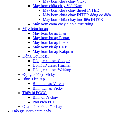
Máy bơm chữa cháy Vicky
Máy bơm chữa cháy Việt Nam
Máy bơm chữa cháy diesel INTER
Máy bơm chữa cháy INTER động cơ điện
Máy bơm chữa cháy trục liền INTER
Máy bơm chữa cháy tuabin trục đứng
Máy bơm bù áp
Máy bơm bù áp Inter
Máy bơm bù áp Pentax
Máy bơm bù áp Ebara
Máy bơm bù áp CNP
Máy bơm bù áp Kaiquan
Động Cơ Diesel
Động cơ diesel Cooper
Động cơ diesel Huichai
Động cơ diesel Weifang
Động cơ điện Vicky
Bình Tích Áp
Bình tích áp Varem
Bình tích áp Vicky
Thiết bị PCCC
Bình chữa cháy
Phụ kiện PCCC
Quạt hút khói chữa cháy
Báo giá Bơm chữa cháy