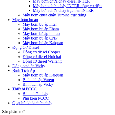
Máy bơm chữa cháy diesel INTER
Máy bơm chữa cháy INTER động cơ điện
Máy bơm chữa cháy trục liền INTER
Máy bơm chữa cháy Turbine trục đứng
Máy bơm bù áp
Máy bơm bù áp Inter
Máy bơm bù áp Ebara
Máy bơm bù áp Pentax
Máy bơm bù áp CNP
Máy bơm bù áp Kaiquan
Động Cơ Diesel
Động cơ diesel Cooper
Động cơ diesel Huichai
Động cơ diesel Weifang
Động cơ điện Vicky
Bình Tích Áp
Máy bơm bù áp Kaiquan
Bình tích áp Varem
Bình tích áp Vicky
Thiết bị PCCC
Bình chữa cháy
Phụ kiện PCCC
Quạt hút khói chữa cháy
Sản phẩm mới