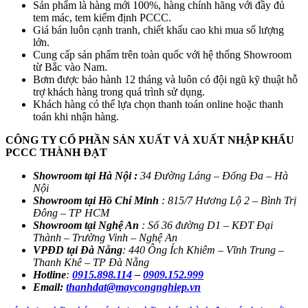
Sản phẩm là hàng mới 100%, hàng chính hãng với đầy đủ
tem mác, tem kiểm định PCCC.
Giá bán luôn cạnh tranh, chiết khấu cao khi mua số lượng
lớn.
Cung cấp sản phẩm trên toàn quốc với hệ thống Showroom
từ Bắc vào Nam.
Bơm được bảo hành 12 tháng và luôn có đội ngũ kỹ thuật hỗ
trợ khách hàng trong quá trình sử dụng.
Khách hàng có thể lựa chọn thanh toán online hoặc thanh
toán khi nhận hàng.
CÔNG TY CỔ PHẦN SẢN XUẤT VÀ XUẤT NHẬP KHẨU
PCCC THÀNH ĐẠT
Showroom tại Hà Nội :
34 Đường Láng – Đống Đa – Hà
Nội
Showroom tại Hồ Chí Minh
: 815/7 Hương Lộ 2 – Bình Trị
Đông – TP HCM
Showroom tại Nghệ An
: Số 36 đường D1 – KĐT Đại
Thành –
Trường Vinh – Nghệ An
VPĐD tại Đà Nẵng
: 440 Ông Ích Khiêm – Vĩnh Trung –
Thanh Khê – TP Đà Nẵng
Hotline
:
0915.898.114
–
0909.152.999
Email:
thanhdat@maycongnghiep.vn