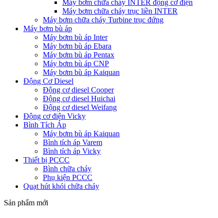
Máy bơm chữa cháy INTER động cơ điện
Máy bơm chữa cháy trục liền INTER
Máy bơm chữa cháy Turbine trục đứng
Máy bơm bù áp
Máy bơm bù áp Inter
Máy bơm bù áp Ebara
Máy bơm bù áp Pentax
Máy bơm bù áp CNP
Máy bơm bù áp Kaiquan
Động Cơ Diesel
Động cơ diesel Cooper
Động cơ diesel Huichai
Động cơ diesel Weifang
Động cơ điện Vicky
Bình Tích Áp
Máy bơm bù áp Kaiquan
Bình tích áp Varem
Bình tích áp Vicky
Thiết bị PCCC
Bình chữa cháy
Phụ kiện PCCC
Quạt hút khói chữa cháy
Sản phẩm mới