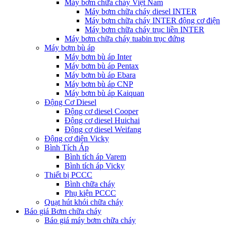
Máy bơm chữa cháy Việt Nam
Máy bơm chữa cháy diesel INTER
Máy bơm chữa cháy INTER động cơ điện
Máy bơm chữa cháy trục liền INTER
Máy bơm chữa cháy tuabin trục đứng
Máy bơm bù áp
Máy bơm bù áp Inter
Máy bơm bù áp Pentax
Máy bơm bù áp Ebara
Máy bơm bù áp CNP
Máy bơm bù áp Kaiquan
Động Cơ Diesel
Động cơ diesel Cooper
Động cơ diesel Huichai
Động cơ diesel Weifang
Động cơ điện Vicky
Bình Tích Áp
Bình tích áp Varem
Bình tích áp Vicky
Thiết bị PCCC
Bình chữa cháy
Phụ kiện PCCC
Quạt hút khói chữa cháy
Báo giá Bơm chữa cháy
Báo giá máy bơm chữa cháy