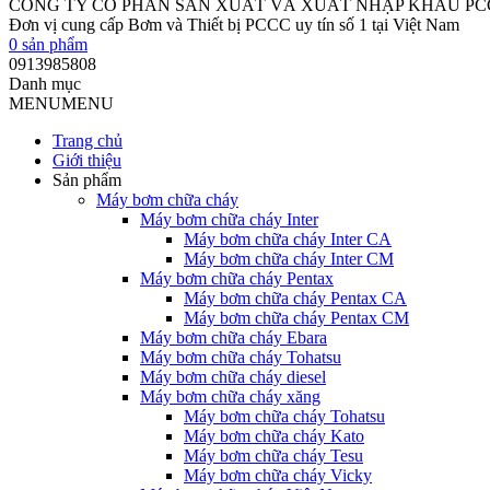
CÔNG TY CỔ PHẦN SẢN XUẤT VÀ XUẤT NHẬP KHẨU P
Đơn vị cung cấp Bơm và Thiết bị PCCC uy tín số 1 tại Việt Nam
0
sản phẩm
0913985808
Danh mục
MENU
MENU
Trang chủ
Giới thiệu
Sản phẩm
Máy bơm chữa cháy
Máy bơm chữa cháy Inter
Máy bơm chữa cháy Inter CA
Máy bơm chữa cháy Inter CM
Máy bơm chữa cháy Pentax
Máy bơm chữa cháy Pentax CA
Máy bơm chữa cháy Pentax CM
Máy bơm chữa cháy Ebara
Máy bơm chữa cháy Tohatsu
Máy bơm chữa cháy diesel
Máy bơm chữa cháy xăng
Máy bơm chữa cháy Tohatsu
Máy bơm chữa cháy Kato
Máy bơm chữa cháy Tesu
Máy bơm chữa cháy Vicky