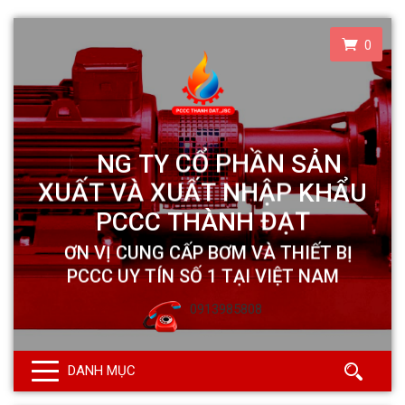
0
0913985808
DANH MỤC