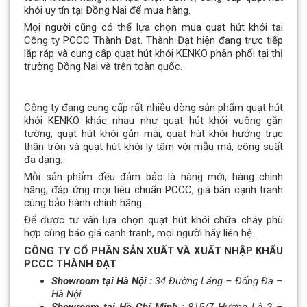
khói uy tín tại Đồng Nai để mua hàng.
Mọi người cũng có thể lựa chọn mua quạt hút khói tại
Công ty PCCC Thành Đạt. Thành Đạt hiện đang trực tiếp
lắp ráp và cung cấp quạt hút khói KENKO phân phối tại thị
trường Đồng Nai và trên toàn quốc.
Công ty đang cung cấp rất nhiều dòng sản phẩm quạt hút
khói KENKO khác nhau như quạt hút khói vuông gắn
tường, quạt hút khói gắn mái, quạt hút khói hướng trục
thân tròn và quạt hút khói ly tâm với mẫu mã, công suất
đa dạng.
Mỗi sản phẩm đều đảm bảo là hàng mới, hàng chính
hãng, đáp ứng mọi tiêu chuẩn PCCC, giá bán cạnh tranh
cùng bảo hành chính hãng.
Để được tư vấn lựa chọn quạt hút khói chữa cháy phù
hợp cùng báo giá cạnh tranh, mọi người hãy liên hệ.
CÔNG TY CỔ PHẦN SẢN XUẤT VÀ XUẤT NHẬP KHẨU
PCCC THÀNH ĐẠT
Showroom tại Hà Nội :
34 Đường Láng – Đống Đa –
Hà Nội