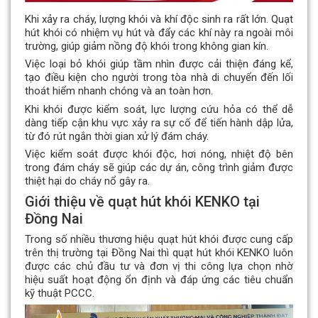
Khi xảy ra cháy, lượng khói và khí độc sinh ra rất lớn. Quạt
hút khói có nhiệm vụ hút và đẩy các khí này ra ngoài môi
trường, giúp giảm nồng độ khói trong không gian kín.
Việc loại bỏ khói giúp tầm nhìn được cải thiện đáng kể,
tạo điều kiện cho người trong tòa nhà di chuyển đến lối
thoát hiểm nhanh chóng và an toàn hơn.
Khi khói được kiểm soát, lực lượng cứu hỏa có thể dễ
dàng tiếp cận khu vực xảy ra sự cố để tiến hành dập lửa,
từ đó rút ngắn thời gian xử lý đám cháy.
Việc kiểm soát được khói độc, hơi nóng, nhiệt độ bên
trong đám cháy sẽ giúp các dự án, công trình giảm được
thiệt hại do cháy nổ gây ra.
Giới thiệu về quạt hút khói KENKO tại
Đồng Nai
Trong số nhiều thương hiệu quạt hút khói được cung cấp
trên thị trường tại Đồng Nai thì quạt hút khói KENKO luôn
được các chủ đầu tư và đơn vị thi công lựa chọn nhờ
hiệu suất hoạt động ổn định và đáp ứng các tiêu chuẩn
kỹ thuật PCCC.