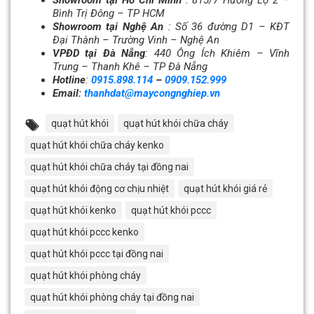
Showroom tại Hồ Chí Minh
: 815/7 Hương Lộ 2 –
Bình Trị Đông – TP HCM
Showroom tại Nghệ An
: Số 36 đường D1 – KĐT
Đại Thành –
Trường Vinh – Nghệ An
VPĐD tại Đà Nẵng
: 440 Ông Ích Khiêm – Vĩnh
Trung – Thanh Khê – TP Đà Nẵng
Hotline
:
0915.898.114
–
0909.152.999
Email:
thanhdat@maycongnghiep.vn
quạt hút khói
quạt hút khói chữa cháy
quạt hút khói chữa cháy kenko
quạt hút khói chữa cháy tại đồng nai
quạt hút khói động cơ chịu nhiệt
quạt hút khói giá rẻ
quạt hút khói kenko
quạt hút khói pccc
quạt hút khói pccc kenko
quạt hút khói pccc tại đồng nai
quạt hút khói phòng cháy
quạt hút khói phòng cháy tại đồng nai