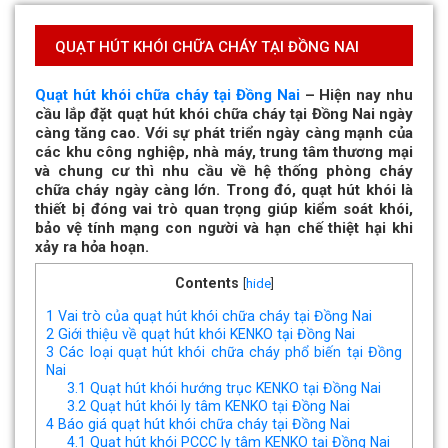
QUẠT HÚT KHÓI CHỮA CHÁY TẠI ĐỒNG NAI
Quạt hút khói chữa cháy tại Đồng Nai
– Hiện nay nhu
cầu lắp đặt quạt hút khói chữa cháy tại Đồng Nai ngày
càng tăng cao. Với sự phát triển ngày càng mạnh của
các khu công nghiệp, nhà máy, trung tâm thương mại
và chung cư thì nhu cầu về hệ thống phòng cháy
chữa cháy ngày càng lớn. Trong đó, quạt hút khói là
thiết bị đóng vai trò quan trọng giúp kiểm soát khói,
bảo vệ tính mạng con người và hạn chế thiệt hại khi
xảy ra hỏa hoạn.
Contents
[
hide
]
1
Vai trò của quạt hút khói chữa cháy tại Đồng Nai
2
Giới thiệu về quạt hút khói KENKO tại Đồng Nai
3
Các loại quạt hút khói chữa cháy phổ biến tại Đồng
Nai
3.1
Quạt hút khói hướng trục KENKO tại Đồng Nai
3.2
Quạt hút khói ly tâm KENKO tại Đồng Nai
4
Báo giá quạt hút khói chữa cháy tại Đồng Nai
4.1
Quạt hút khói PCCC ly tâm KENKO tại Đồng Nai