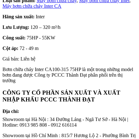
Loại sản phẩm:
Máy bơm chữa cháy
,
Máy bơm chữa cháy Inter
,
Máy bơm chữa cháy Inter CA
Hãng sản xuất:
Inter
Lưu Lượng:
120 – 320 m³/h
Công suất:
75HP - 55KW
Cột áp:
72 - 49 m
Giá bán: Liên hệ
Bơm chữa cháy Inter CA100-315 75HP là một trong những model
bơm đang được Công ty PCCC Thành Đạt phân phối trên thị
trường
CÔNG TY CỔ PHẦN SẢN XUẤT VÀ XUẤT
NHẬP KHẨU PCCC THÀNH ĐẠT
Địa chỉ:
Showroom tại Hà Nội : 34 Đường Láng - Ngã Tư Sở - Hà Nội |
Hotline: 0913 985 808 - 0912 616114
Showroom tại Hồ Chí Minh : 815/7 Hương Lộ 2 - Phường Bình Trị