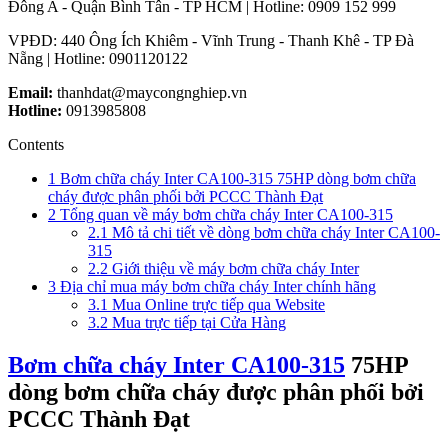
Đông A - Quận Bình Tân - TP HCM | Hotline: 0909 152 999
VPĐD: 440 Ông Ích Khiêm - Vĩnh Trung - Thanh Khê - TP Đà
Nẵng | Hotline: 0901120122
Email:
thanhdat@maycongnghiep.vn
Hotline:
0913985808
Contents
1
Bơm chữa cháy Inter CA100-315 75HP dòng bơm chữa
cháy được phân phối bởi PCCC Thành Đạt
2
Tổng quan về máy bơm chữa cháy Inter CA100-315
2.1
Mô tả chi tiết về dòng bơm chữa cháy Inter CA100-
315
2.2
Giới thiệu về máy bơm chữa cháy Inter
3
Địa chỉ mua máy bơm chữa cháy Inter chính hãng
3.1
Mua Online trực tiếp qua Website
3.2
Mua trực tiếp tại Cửa Hàng
Bơm chữa cháy Inter CA100-315
75HP
dòng bơm chữa cháy được phân phối bởi
PCCC Thành Đạt