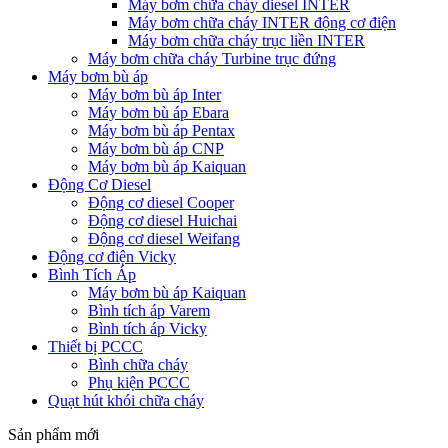
Máy bơm chữa cháy diesel INTER
Máy bơm chữa cháy INTER động cơ điện
Máy bơm chữa cháy trục liền INTER
Máy bơm chữa cháy Turbine trục đứng
Máy bơm bù áp
Máy bơm bù áp Inter
Máy bơm bù áp Ebara
Máy bơm bù áp Pentax
Máy bơm bù áp CNP
Máy bơm bù áp Kaiquan
Động Cơ Diesel
Động cơ diesel Cooper
Động cơ diesel Huichai
Động cơ diesel Weifang
Động cơ điện Vicky
Bình Tích Áp
Máy bơm bù áp Kaiquan
Bình tích áp Varem
Bình tích áp Vicky
Thiết bị PCCC
Bình chữa cháy
Phụ kiện PCCC
Quạt hút khói chữa cháy
Sản phẩm mới