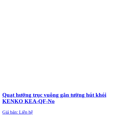
Quạt hướng trục vuông gắn tường hút khói
KENKO KEA-QF-No
Giá bán: Liên hệ