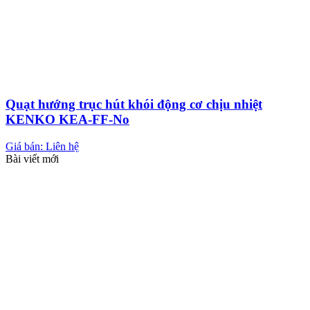
Quạt hướng trục hút khói động cơ chịu nhiệt
KENKO KEA-FF-No
Giá bán: Liên hệ
Bài viết mới