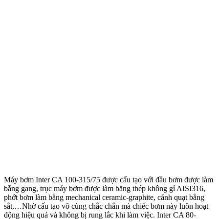
Máy bơm Inter CA 100-315/75 được cấu tạo với đầu bơm được làm
bằng gang, trục máy bơm được làm bằng thép không gỉ AISI316,
phớt bơm làm bằng mechanical ceramic-graphite, cánh quạt bằng
sắt,…Nhờ cấu tạo vô cùng chắc chắn mà chiếc bơm này luôn hoạt
động hiệu quả và không bị rung lắc khi làm việc. Inter CA 80-