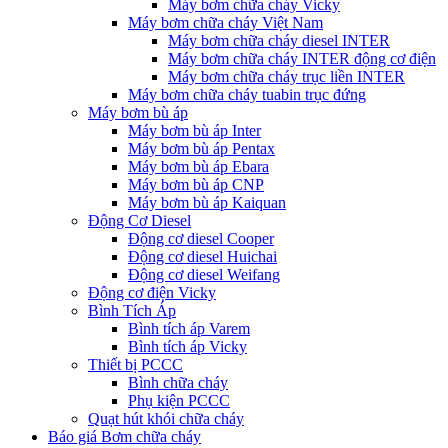
Máy bơm chữa cháy Vicky
Máy bơm chữa cháy Việt Nam
Máy bơm chữa cháy diesel INTER
Máy bơm chữa cháy INTER động cơ điện
Máy bơm chữa cháy trục liền INTER
Máy bơm chữa cháy tuabin trục đứng
Máy bơm bù áp
Máy bơm bù áp Inter
Máy bơm bù áp Pentax
Máy bơm bù áp Ebara
Máy bơm bù áp CNP
Máy bơm bù áp Kaiquan
Động Cơ Diesel
Động cơ diesel Cooper
Động cơ diesel Huichai
Động cơ diesel Weifang
Động cơ điện Vicky
Bình Tích Áp
Bình tích áp Varem
Bình tích áp Vicky
Thiết bị PCCC
Bình chữa cháy
Phụ kiện PCCC
Quạt hút khói chữa cháy
Báo giá Bơm chữa cháy