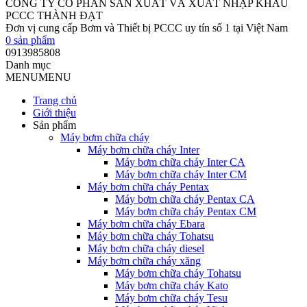
CÔNG TY CỔ PHẦN SẢN XUẤT VÀ XUẤT NHẬP KHẨU
PCCC THÀNH ĐẠT
Đơn vị cung cấp Bơm và Thiết bị PCCC uy tín số 1 tại Việt Nam
0
sản phẩm
0913985808
Danh mục
MENU
MENU
Trang chủ
Giới thiệu
Sản phẩm
Máy bơm chữa cháy
Máy bơm chữa cháy Inter
Máy bơm chữa cháy Inter CA
Máy bơm chữa cháy Inter CM
Máy bơm chữa cháy Pentax
Máy bơm chữa cháy Pentax CA
Máy bơm chữa cháy Pentax CM
Máy bơm chữa cháy Ebara
Máy bơm chữa cháy Tohatsu
Máy bơm chữa cháy diesel
Máy bơm chữa cháy xăng
Máy bơm chữa cháy Tohatsu
Máy bơm chữa cháy Kato
Máy bơm chữa cháy Tesu