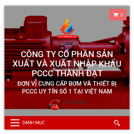
0
0913985808
DANH MỤC