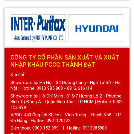
CÔNG TY CỔ PHẦN SẢN XUẤT VÀ XUẤT
NHẬP KHẨU PCCC THÀNH ĐẠT
Địa chỉ:
Showroom tại Hà Nội : 34 Đường Láng - Ngã Tư Sở - Hà
Nội | Hotline: 0913 985 808 - 0912 616114
Showroom tại Hồ Chí Minh : 815/7 Hương Lộ 2 - Phường
Bình Trị Đông A - Quận Bình Tân - TP HCM | Hotline: 0909
152 999
VPĐD: 440 Ông Ích Khiêm - Vĩnh Trung - Thanh Khê - TP
Đà Nẵng | Hotline: 0901120122
Điện thoại:
0909 152 999
Hotline: 0913985808