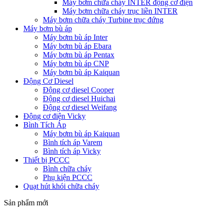
Máy bơm chữa cháy INTER động cơ điện
Máy bơm chữa cháy trục liền INTER
Máy bơm chữa cháy Turbine trục đứng
Máy bơm bù áp
Máy bơm bù áp Inter
Máy bơm bù áp Ebara
Máy bơm bù áp Pentax
Máy bơm bù áp CNP
Máy bơm bù áp Kaiquan
Động Cơ Diesel
Động cơ diesel Cooper
Động cơ diesel Huichai
Động cơ diesel Weifang
Động cơ điện Vicky
Bình Tích Áp
Máy bơm bù áp Kaiquan
Bình tích áp Varem
Bình tích áp Vicky
Thiết bị PCCC
Bình chữa cháy
Phụ kiện PCCC
Quạt hút khói chữa cháy
Sản phẩm mới