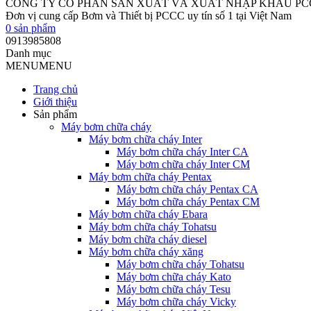
CÔNG TY CỔ PHẦN SẢN XUẤT VÀ XUẤT NHẬP KHẨU P
Đơn vị cung cấp Bơm và Thiết bị PCCC uy tín số 1 tại Việt Nam
0
sản phẩm
0913985808
Danh mục
MENU
MENU
Trang chủ
Giới thiệu
Sản phẩm
Máy bơm chữa cháy
Máy bơm chữa cháy Inter
Máy bơm chữa cháy Inter CA
Máy bơm chữa cháy Inter CM
Máy bơm chữa cháy Pentax
Máy bơm chữa cháy Pentax CA
Máy bơm chữa cháy Pentax CM
Máy bơm chữa cháy Ebara
Máy bơm chữa cháy Tohatsu
Máy bơm chữa cháy diesel
Máy bơm chữa cháy xăng
Máy bơm chữa cháy Tohatsu
Máy bơm chữa cháy Kato
Máy bơm chữa cháy Tesu
Máy bơm chữa cháy Vicky