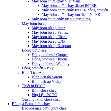
Máy bơm chữa cháy Việt Nam
Máy bơm chữa cháy diesel INTER
Máy bơm chữa cháy INTER động cơ điện
Máy bơm chữa cháy trục liền INTER
Máy bơm chữa cháy tuabin trục đứng
Máy bơm bù áp
Máy bơm bù áp Inter
Máy bơm bù áp Pentax
Máy bơm bù áp Ebara
Máy bơm bù áp CNP
Máy bơm bù áp Kaiquan
Động Cơ Diesel
Động cơ diesel Cooper
Động cơ diesel Huichai
Động cơ diesel Weifang
Động cơ điện Vicky
Bình Tích Áp
Bình tích áp Varem
Bình tích áp Vicky
Thiết bị PCCC
Bình chữa cháy
Phụ kiện PCCC
Quạt hút khói chữa cháy
Báo giá Bơm chữa cháy
Báo giá máy bơm chữa cháy