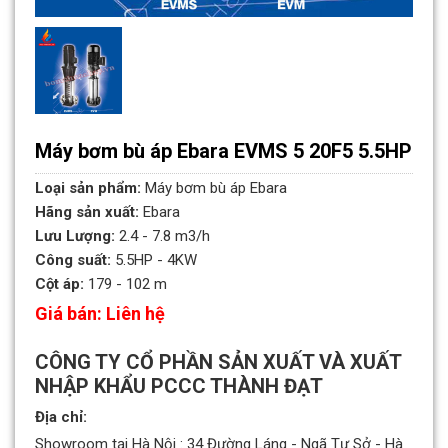
Máy bơm bù áp Ebara EVMS 5 20F5 5.5HP
Loại sản phẩm:
Máy bơm bù áp Ebara
Hãng sản xuất:
Ebara
Lưu Lượng:
2.4 - 7.8 m3/h
Công suất:
5.5HP - 4KW
Cột áp:
179 - 102 m
Giá bán: Liên hệ
CÔNG TY CỔ PHẦN SẢN XUẤT VÀ XUẤT
NHẬP KHẨU PCCC THÀNH ĐẠT
Địa chỉ:
Showroom tại Hà Nội : 34 Đường Láng - Ngã Tư Sở - Hà