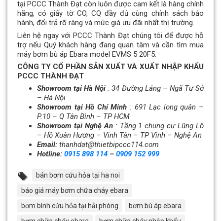
tại PCCC Thành Đạt còn luôn được cam kết là hàng chính
hãng, có giấy tờ CO, CQ đầy đủ cùng chính sách bảo
hành, đổi trả rõ ràng và mức giá ưu đãi nhất thị trường.
Liên hệ ngay với PCCC Thành Đạt chúng tôi để được hỗ
trợ nếu Quý khách hàng đang quan tâm và cần tìm mua
máy bơm bù áp Ebara model EVMS 5 20F5.
CÔNG TY CỔ PHẦN SẢN XUẤT VÀ XUẤT NHẬP KHẨU
PCCC THÀNH ĐẠT
Showroom tại Hà Nội
: 34 Đường Láng – Ngã Tư Sở
– Hà Nội
Showroom tại Hồ Chí Minh
: 691 Lạc long quân –
P.10 – Q Tân Bình – TP HCM
Showroom tại Nghệ An
: Tầng 1 chung cư Lũng Lô
– Hồ Xuân Hương – Vinh Tân – TP Vinh – Nghệ An
Email:
thanhdat@thietbipccc114.com
Hotline:
0915 898 114
–
0909 152 999
bán bơm cứu hỏa tại ha noi
báo giá máy bơm chữa cháy ebara
bơm bình cứu hỏa tại hải phòng
bơm bù áp ebara