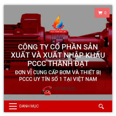
0
0913985808
DANH MỤC