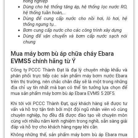
nông nghiệp
Dùng cho hệ thống tăng áp, hệ thống lọc nước RO,
hệ thống tuần hoàn,…
Dùng để cung cấp nước cho nồi hơi, lò hơi, hệ
thống ngưng tụ…
Bơm cung cấp nước cho các công trình xây dựng
Dùng để vận chuyển và bơm cấp nước sạch nói
chung
Mua máy bơm bù áp chữa cháy Ebara
EVMS5
chính hãng từ Ý
Công ty PCCC Thành Đạt là đại lý chuyên nhập khẩu và
phân phối trực tiếp các sản phẩm máy bơm nước Ebara
trên thị trường, nên chắc chắn đây sẽ là một trong những
địa chỉ uy tín nhất mà bạn có thể tin tưởng lựa chọn để
mua sản phẩm máy bơm bù áp Ebara EVMS 5 20F5.
Khi tới với PCCC Thành Đạt, quý khách hàng sẽ được tư
vấn và hỗ trợ tận tình bởi một đội ngũ nhân viên vô cùng
chuyên nghiệp, họ đều đã được đào tạo về chuyên môn
cùng với nhiều năm kinh nghiệm trong nghề, sẵn sàng giải
đáp và hỗ trợ cho khách hàng ngay khi cần.
Không những thế, sản phẩm máy bơm bù áp Ebara mua