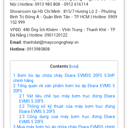
Nội | Hotline: 0913 985 808 - 0912 616114
Showroom tại Hồ Chí Minh : 815/7 Hương Lộ 2 - Phường
Bình Trị Đông A - Quận Bình Tân - TP HCM | Hotline: 0909
152 999
VPĐD: 440 Ông Ích Khiêm - Vĩnh Trung - Thanh Khê - TP
Đà Nẵng | Hotline: 0901120122
Email:
thanhdat@maycongnghiep.vn
Hotline:
0913985808
Contents
[
hide
]
1
Bơm bù áp chữa cháy Ebara EVMS5 20F5 5.5HP
chính hãng
2
Tổng quan về sản phẩm bơm bù áp Ebara EVMS 5
20F5
2.1
Vật liệu chế tạo máy bơm trục đứng Ebara
EVMS 5 20F5
2.2
Thông số kỹ thuật của máy bơm trục đứng
Ebara EVMS 5 20F5
2.3
Công dụng của máy bơm trục đứng Ebara
EVMS 5 20F5
3
Mua máy bơm bù áp chữa cháy Ebara EVMS5 chính