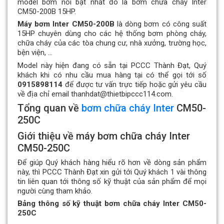
model bơm nổi bật nhất đó là bơm chữa cháy Inter
CM50-200B 15HP.
Máy bơm Inter CM50-200B
là dòng bơm có công suất
15HP chuyên dùng cho các hệ thống bơm phòng cháy,
chữa cháy của các tòa chung cư, nhà xưởng, trường học,
bện viện, …
Model này hiện đang có sẵn tại PCCC Thành Đạt, Quý
khách khi có nhu cầu mua hàng tại có thể gọi tới số
0915898114
để được tư vấn trực tiếp hoặc gửi yêu cầu
về địa chỉ email thanhdat@thietbipccc114.com.
Tổng quan về
bơm chữa cháy Inter
CM50-
250C
Giới thiệu về máy bơm chữa cháy Inter
CM50-250C
Để giúp Quý khách hàng hiểu rõ hơn về dòng sản phẩm
này, thì PCCC Thành Đạt xin gửi tới Quý khách 1 vài thông
tin liên quan tới thông số kỹ thuật của sản phẩm để mọi
người cùng tham khảo.
Bảng thông số kỹ thuật bơm chữa cháy Inter CM50-
250C