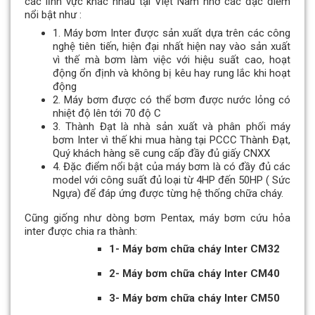
các lĩnh vực khác nhau tại Việt Nam nhờ các đặc điểm
nổi bật như :
1. Máy bơm Inter được sản xuất dựa trên các công
nghệ tiên tiến, hiện đại nhất hiện nay vào sản xuất
vì thế mà bơm làm việc với hiệu suất cao, hoạt
động ổn định và không bị kêu hay rung lắc khi hoạt
động
2. Máy bơm được có thể bơm được nước lỏng có
nhiệt độ lên tới 70 độ C
3. Thành Đạt là nhà sản xuất và phân phối máy
bơm Inter vì thế khi mua hàng tại PCCC Thành Đạt,
Quý khách hàng sẽ cung cấp đầy đủ giấy CNXX
4. Đặc điểm nổi bật của máy bơm là có đầy đủ các
model với công suất đủ loại từ 4HP đến 50HP ( Sức
Ngựa) để đáp ứng được từng hệ thống chữa cháy.
Cũng giống như dòng bơm Pentax, máy bơm cứu hỏa
inter được chia ra thành:
1- Máy bơm chữa cháy Inter CM32
2- Máy bơm chữa cháy Inter CM40
3- Máy bơm chữa cháy Inter CM50