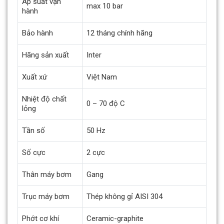
Áp suất vận
max 10 bar
hành
Bảo hành
12 tháng chính hãng
Hãng sản xuất
Inter
Xuất xứ
Việt Nam
Nhiệt độ chất
0 – 70 độ C
lỏng
Tần số
50 Hz
Số cực
2 cực
Thân máy bơm
Gang
Trục máy bơm
Thép không gỉ AISI 304
Phớt cơ khí
Ceramic-graphite