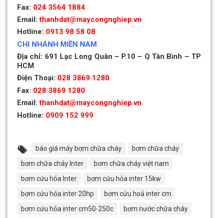
Fax:
024 3564 1884
Email:
thanhdat@maycongnghiep.vn
Hotline:
0913 98 58 08
CHI NHÁNH MIỀN NAM
Địa chỉ: 691 Lạc Long Quân – P.10 – Q Tân Bình – TP
HCM
Điện Thoại:
028 3869 1280
Fax:
028 3869 1280
Email:
thanhdat@maycongnghiep.vn
Hotline:
0909 152 999
báo giá máy bơm chữa cháy
bơm chữa cháy
bơm chữa cháy Inter
bơm chữa cháy việt nam
bơm cứu hỏa Inter
bơm cứu hỏa inter 15kw
bơm cứu hỏa inter 20hp
bơm cứu hoả inter cm
bơm cứu hỏa inter cm50-250c
bơm nước chữa cháy