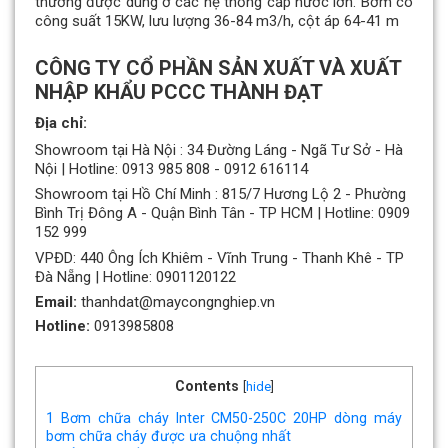
thường được dùng ở các hệ thống cấp nước lớn. Bơm có
công suất 15KW, lưu lượng 36-84 m3/h, cột áp 64-41 m
CÔNG TY CỔ PHẦN SẢN XUẤT VÀ XUẤT
NHẬP KHẨU PCCC THÀNH ĐẠT
Địa chỉ:
Showroom tại Hà Nội : 34 Đường Láng - Ngã Tư Sở - Hà
Nội | Hotline: 0913 985 808 - 0912 616114
Showroom tại Hồ Chí Minh : 815/7 Hương Lộ 2 - Phường
Bình Trị Đông A - Quận Bình Tân - TP HCM | Hotline: 0909
152 999
VPĐD: 440 Ông Ích Khiêm - Vĩnh Trung - Thanh Khê - TP
Đà Nẵng | Hotline: 0901120122
Email:
thanhdat@maycongnghiep.vn
Hotline:
0913985808
Contents
[
hide
]
1
Bơm chữa cháy Inter CM50-250C 20HP dòng máy
bơm chữa cháy được ưa chuộng nhất