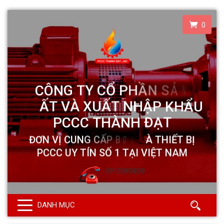
0
0913985808
DANH MỤC