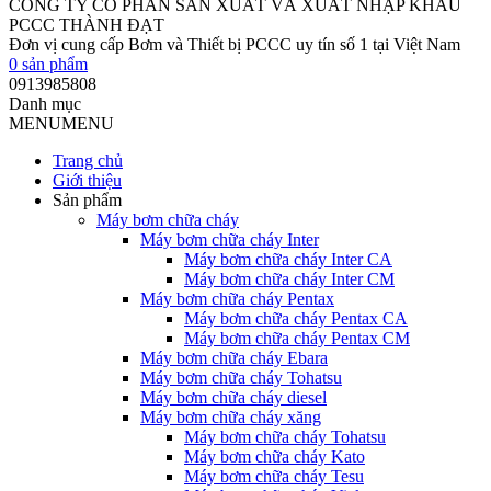
CÔNG TY CỔ PHẦN SẢN XUẤT VÀ XUẤT NHẬP KHẨU
PCCC THÀNH ĐẠT
Đơn vị cung cấp Bơm và Thiết bị PCCC uy tín số 1 tại Việt Nam
0
sản phẩm
0913985808
Danh mục
MENU
MENU
Trang chủ
Giới thiệu
Sản phẩm
Máy bơm chữa cháy
Máy bơm chữa cháy Inter
Máy bơm chữa cháy Inter CA
Máy bơm chữa cháy Inter CM
Máy bơm chữa cháy Pentax
Máy bơm chữa cháy Pentax CA
Máy bơm chữa cháy Pentax CM
Máy bơm chữa cháy Ebara
Máy bơm chữa cháy Tohatsu
Máy bơm chữa cháy diesel
Máy bơm chữa cháy xăng
Máy bơm chữa cháy Tohatsu
Máy bơm chữa cháy Kato
Máy bơm chữa cháy Tesu