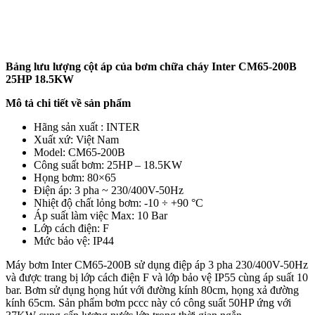
Bảng lưu lượng cột áp của bơm chữa cháy Inter CM65-200B
25HP 18.5KW
Mô tả chi tiết về sản phẩm
Hãng sản xuất : INTER
Xuất xứ: Việt Nam
Model: CM65-200B
Công suất bơm: 25HP – 18.5KW
Họng bơm: 80×65
Điện áp: 3 pha ~ 230/400V-50Hz
Nhiệt độ chất lỏng bơm: -10 ÷ +90 °C
Áp suất làm việc Max: 10 Bar
Lớp cách điện: F
Mức bảo vệ: IP44
Máy bơm Inter CM65-200B sử dụng điệp áp 3 pha 230/400V-50Hz
và được trang bị lớp cách điện F và lớp bảo vệ IP55 cùng áp suất 10
bar. Bơm sử dụng họng hút với đường kính 80cm, họng xả đường
kính 65cm. Sản phẩm bơm pccc này có công suất 50HP ứng với