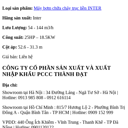
Loại sản phẩm:
Máy bơm chữa cháy trục liền INTER
Hãng sản xuất:
Inter
Lưu Lượng:
54 - 144 m3/h
Công suất:
25HP – 18.5KW
Cột áp:
52.6 - 31.3 m
Giá bán: Liên hệ
CÔNG TY CỔ PHẦN SẢN XUẤT VÀ XUẤT
NHẬP KHẨU PCCC THÀNH ĐẠT
Địa chỉ:
Showroom tại Hà Nội : 34 Đường Láng - Ngã Tư Sở - Hà Nội |
Hotline: 0913 985 808 - 0912 616114
Showroom tại Hồ Chí Minh : 815/7 Hương Lộ 2 - Phường Bình Trị
Đông A - Quận Bình Tân - TP HCM | Hotline: 0909 152 999
VPĐD: 440 Ông Ích Khiêm - Vĩnh Trung - Thanh Khê - TP Đà
Nẵng | Hotline: 0901120122