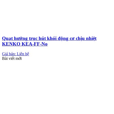
Quạt hướng trục hút khói động cơ chịu nhiệt
KENKO KEA-FF-No
Giá bán: Liên hệ
Bài viết mới