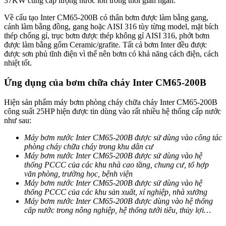
37KW cung cấp lượng nước lớn trong thời gian ngắn.
Về cấu tạo Inter CM65-200B có thân bơm được làm bằng gang,
cánh làm bằng đồng, gang hoặc AISI 316 tùy từng model, mặt bích
thép chống gỉ, trục bơm được thép không gỉ AISI 316, phớt bơm
được làm bằng gốm Ceramic/grafite. Tất cả bơm Inter đều được
được sơn phủ tĩnh điện vì thế nên bơm có khả năng cách điện, cách
nhiệt tốt.
Ứng dụng của bơm chữa cháy Inter CM65-200B
Hiện sản phẩm máy bơm phòng cháy chữa cháy Inter CM65-200B
công suất 25HP hiện được tin dùng vào rất nhiều hệ thống cấp nước
như sau:
Máy bơm nước Inter CM65-200B được sử dùng vào công tác
phòng cháy chữa cháy trong khu dân cư
Máy bơm nước Inter CM65-200B được sử dùng vào hệ
thống PCCC của các khu nhà cao tầng, chung cư, tổ hợp
văn phòng, trường học, bệnh viện
Máy bơm nước Inter CM65-200B được sử dùng vào hệ
thống PCCC của các khu sản xuất, xí nghiệp, nhà xưởng
Máy bơm nước Inter CM65-200B được dùng vào hệ thống
cấp nước trong nông nghiệp, hệ thống tưới tiêu, thủy lợi…