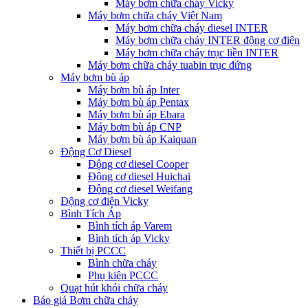
Máy bơm chữa cháy Vicky
Máy bơm chữa cháy Việt Nam
Máy bơm chữa cháy diesel INTER
Máy bơm chữa cháy INTER động cơ điện
Máy bơm chữa cháy trục liền INTER
Máy bơm chữa cháy tuabin trục đứng
Máy bơm bù áp
Máy bơm bù áp Inter
Máy bơm bù áp Pentax
Máy bơm bù áp Ebara
Máy bơm bù áp CNP
Máy bơm bù áp Kaiquan
Động Cơ Diesel
Động cơ diesel Cooper
Động cơ diesel Huichai
Động cơ diesel Weifang
Động cơ điện Vicky
Bình Tích Áp
Bình tích áp Varem
Bình tích áp Vicky
Thiết bị PCCC
Bình chữa cháy
Phụ kiện PCCC
Quạt hút khói chữa cháy
Báo giá Bơm chữa cháy