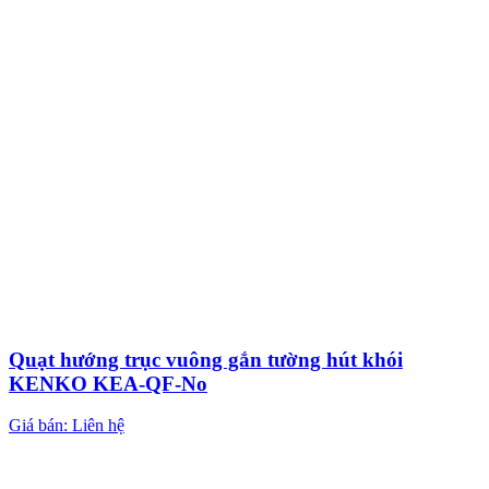
Quạt hướng trục vuông gắn tường hút khói
KENKO KEA-QF-No
Giá bán: Liên hệ