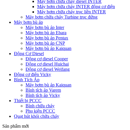
Máy bơm chữa cháy diesel INTER
Máy bơm chữa cháy INTER động cơ điện
Máy bơm chữa cháy trục liền INTER
Máy bơm chữa cháy Turbine trục đứng
Máy bơm bù áp
Máy bơm bù áp Inter
Máy bơm bù áp Ebara
Máy bơm bù áp Pentax
Máy bơm bù áp CNP
Máy bơm bù áp Kaiquan
Động Cơ Diesel
Động cơ diesel Cooper
Động cơ diesel Huichai
Động cơ diesel Weifang
Động cơ điện Vicky
Bình Tích Áp
Máy bơm bù áp Kaiquan
Bình tích áp Varem
Bình tích áp Vicky
Thiết bị PCCC
Bình chữa cháy
Phụ kiện PCCC
Quạt hút khói chữa cháy
Sản phẩm mới