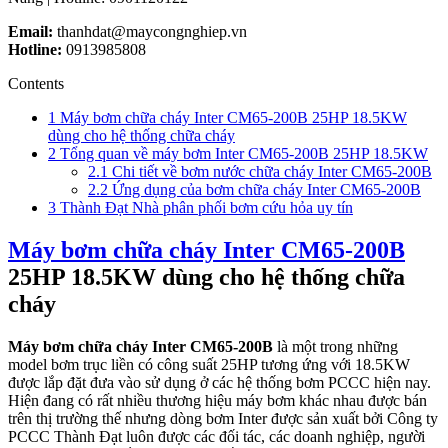
Email:
thanhdat@maycongnghiep.vn
Hotline:
0913985808
Contents
1
Máy bơm chữa cháy Inter CM65-200B 25HP 18.5KW
dùng cho hệ thống chữa cháy
2
Tổng quan về máy bơm Inter CM65-200B 25HP 18.5KW
2.1
Chi tiết về bơm nước chữa cháy Inter CM65-200B
2.2
Ứng dụng của bơm chữa cháy Inter CM65-200B
3
Thành Đạt Nhà phân phối bơm cứu hỏa uy tín
Máy bơm chữa cháy Inter CM65-200B
25HP 18.5KW dùng cho hệ thống chữa
cháy
Máy bơm chữa cháy Inter CM65-200B
là một trong những
model bơm trục liền có công suất 25HP tương ứng với 18.5KW
được lắp đặt đưa vào sử dụng ở các hệ thống bơm PCCC hiện nay.
Hiện đang có rất nhiều thương hiệu máy bơm khác nhau được bán
trên thị trường thế nhưng dòng bơm Inter được sản xuất bởi Công ty
PCCC Thành Đạt luôn được các đối tác, các doanh nghiệp, người