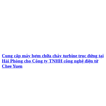
Cung cấp máy bơm chữa cháy turbine trục đứng tại
Hải Phòng cho Công ty TNHH công nghệ điện tử
Chee Yuen