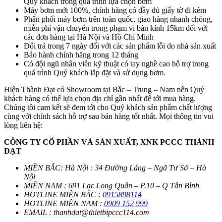
Quý khách trong quá trình lựa chọn bơm
Máy bơm mới 100%, chính hãng có đầy đủ giấy tờ đi kèm
Phân phối máy bơm trên toàn quốc, giao hàng nhanh chóng,
miễn phí vận chuyển trong phạm vi bán kính 15km đối với
các đơn hàng tại Hà Nội và Hồ Chí Minh
Đổi trả trong 7 ngày đối với các sản phẩm lỗi do nhà sản xuất
Bảo hành chính hãng trong 12 tháng
Có đội ngũ nhân viên kỹ thuật có tay nghề cao hỗ trợ trong
quá trình Quý khách lắp đặt và sử dụng bơm.
Hiện Thành Đạt có Showroom tại Bắc – Trung – Nam nên Quý
khách hàng có thể lựa chọn địa chỉ gần nhất để tới mua hàng.
Chúng tôi cam kết sẽ đem tới cho Quý khách sản phẩm chất lượng
cùng với chính sách hỗ trợ sau bán hàng tốt nhất. Mọi thông tin vui
lòng liên hệ:
CÔNG TY CỔ PHẦN VÀ SẢN XUẤT, XNK PCCC THÀNH
ĐẠT
MIỀN BẮC: Hà Nội : 34 Đường Láng – Ngã Tư Sở – Hà
Nội
MIỀN NAM : 691 Lạc Long Quân – P.10 – Q Tân Bình
HOTLINE MIỀN BẮC :
0915898114
HOTLINE MIỀN NAM :
0909 152 999
EMAIL : thanhdat@thietbipccc114.com