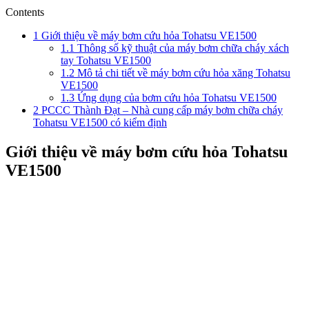
Contents
1
Giới thiệu về máy bơm cứu hỏa Tohatsu VE1500
1.1
Thông số kỹ thuật của máy bơm chữa cháy xách
tay Tohatsu VE1500
1.2
Mô tả chi tiết về máy bơm cứu hỏa xăng Tohatsu
VE1500
1.3
Ứng dụng của bơm cứu hỏa Tohatsu VE1500
2
PCCC Thành Đạt – Nhà cung cấp máy bơm chữa cháy
Tohatsu VE1500 có kiểm định
Giới thiệu về máy bơm cứu hỏa Tohatsu
VE1500