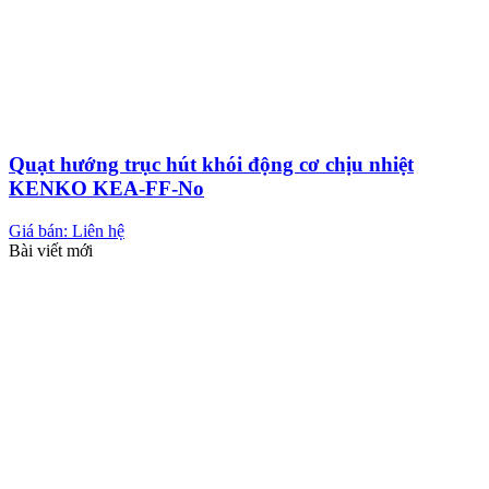
Quạt hướng trục hút khói động cơ chịu nhiệt
KENKO KEA-FF-No
Giá bán: Liên hệ
Bài viết mới