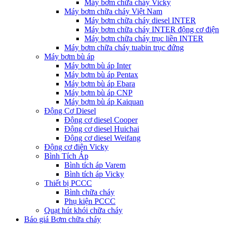
Máy bơm chữa cháy Vicky
Máy bơm chữa cháy Việt Nam
Máy bơm chữa cháy diesel INTER
Máy bơm chữa cháy INTER động cơ điện
Máy bơm chữa cháy trục liền INTER
Máy bơm chữa cháy tuabin trục đứng
Máy bơm bù áp
Máy bơm bù áp Inter
Máy bơm bù áp Pentax
Máy bơm bù áp Ebara
Máy bơm bù áp CNP
Máy bơm bù áp Kaiquan
Động Cơ Diesel
Động cơ diesel Cooper
Động cơ diesel Huichai
Động cơ diesel Weifang
Động cơ điện Vicky
Bình Tích Áp
Bình tích áp Varem
Bình tích áp Vicky
Thiết bị PCCC
Bình chữa cháy
Phụ kiện PCCC
Quạt hút khói chữa cháy
Báo giá Bơm chữa cháy