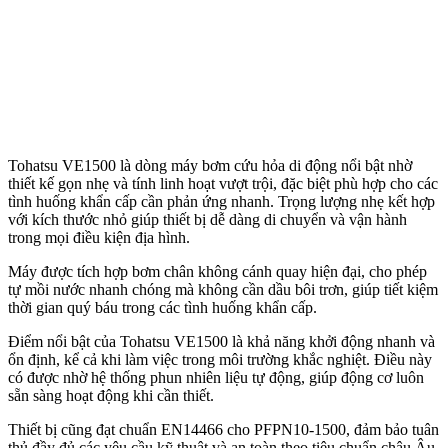
Tohatsu VE1500 là dòng máy bơm cứu hỏa di động nổi bật nhờ
thiết kế gọn nhẹ và tính linh hoạt vượt trội, đặc biệt phù hợp cho các
tình huống khẩn cấp cần phản ứng nhanh. Trọng lượng nhẹ kết hợp
với kích thước nhỏ giúp thiết bị dễ dàng di chuyển và vận hành
trong mọi điều kiện địa hình.
Máy được tích hợp bơm chân không cánh quay hiện đại, cho phép
tự mồi nước nhanh chóng mà không cần dầu bôi trơn, giúp tiết kiệm
thời gian quý báu trong các tình huống khẩn cấp.
Điểm nổi bật của Tohatsu VE1500 là khả năng khởi động nhanh và
ổn định, kể cả khi làm việc trong môi trường khắc nghiệt. Điều này
có được nhờ hệ thống phun nhiên liệu tự động, giúp động cơ luôn
sẵn sàng hoạt động khi cần thiết.
Thiết bị cũng đạt chuẩn EN14466 cho PFPN10-1500, đảm bảo tuân
thủ đầy đủ các yêu cầu kỹ thuật và an toàn theo tiêu chuẩn châu Âu,