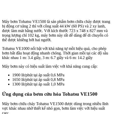
Máy bơm Tohatsu VE1500 là sản phẩm bơm chữa cháy được trang
bị động cơ xăng 2 thì với công suất 44 kW (60 PS) và 2 xy lanh,
được làm mát bằng nước. Với kích thước 723 x 748 x 827 mm và
trọng lượng chỉ 102 kg, máy bơm này rất dễ dàng để di chuyển có
thể được khiêng bởi hai người.
Tohatsu VE1000 nổi bật với khả năng tự mồi hiệu quả, cho phép
bơm bắt đầu hoạt động nhanh chóng. Thời gian mồi tại các độ sâu
khác nhau 1 m: 3.4 giây, 3 m: 6.7 giây và 6 m: 14.2 giây
Máy bơm này có hiệu suất làm việc với khả năng cung cấp:
1900 lít/phút tại áp suất 0,6 MPa
1650 lít/phút tại áp suất 0,8 MPa
1300 lít/phút tại áp suất 1,0 MPa
Ứng dụng của bơm cứu hỏa Tohatsu VE1500
Máy bơm chữa cháy Tohatsu VE1500 được dùng trong nhiều lĩnh
vực khác nhau nhờ thiết kế nhỏ gọn, bơm làm việc với hiệu suất
cao: