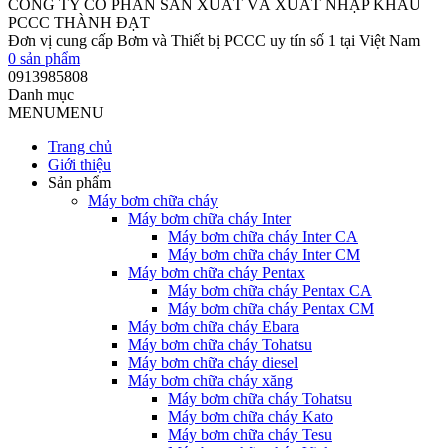
CÔNG TY CỔ PHẦN SẢN XUẤT VÀ XUẤT NHẬP KHẨU
PCCC THÀNH ĐẠT
Đơn vị cung cấp Bơm và Thiết bị PCCC uy tín số 1 tại Việt Nam
0
sản phẩm
0913985808
Danh mục
MENU
MENU
Trang chủ
Giới thiệu
Sản phẩm
Máy bơm chữa cháy
Máy bơm chữa cháy Inter
Máy bơm chữa cháy Inter CA
Máy bơm chữa cháy Inter CM
Máy bơm chữa cháy Pentax
Máy bơm chữa cháy Pentax CA
Máy bơm chữa cháy Pentax CM
Máy bơm chữa cháy Ebara
Máy bơm chữa cháy Tohatsu
Máy bơm chữa cháy diesel
Máy bơm chữa cháy xăng
Máy bơm chữa cháy Tohatsu
Máy bơm chữa cháy Kato
Máy bơm chữa cháy Tesu