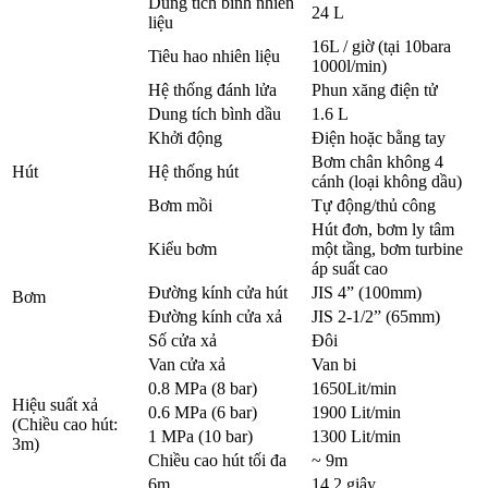
Dung tích bình nhiên
24 L
liệu
16L / giờ (tại 10bara
Tiêu hao nhiên liệu
1000l/min)
Hệ thống đánh lửa
Phun xăng điện tử
Dung tích bình dầu
1.6 L
Khởi động
Điện hoặc bằng tay
Bơm chân không 4
Hút
Hệ thống hút
cánh (loại không dầu)
Bơm mồi
Tự động/thủ công
Hút đơn, bơm ly tâm
Kiểu bơm
một tầng, bơm turbine
áp suất cao
Đường kính cửa hút
JIS 4” (100mm)
Bơm
Đường kính cửa xả
JIS 2-1/2” (65mm)
Số cửa xả
Đôi
Van cửa xả
Van bi
0.8 MPa (8 bar)
1650Lit/min
Hiệu suất xả
0.6 MPa (6 bar)
1900 Lit/min
(Chiều cao hút:
1 MPa (10 bar)
1300 Lit/min
3m)
Chiều cao hút tối đa
~ 9m
6m
14.2 giây