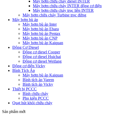
Máy bơm chữa cháy diesel INTER
Máy bơm chữa cháy INTER động cơ điện
Máy bơm chữa cháy trục liền INTER
Máy bơm chữa cháy Turbine trục đứng
Máy bơm bù áp
Máy bơm bù áp Inter
Máy bơm bù áp Ebara
Máy bơm bù áp Pentax
Máy bơm bù áp CNP
Máy bơm bù áp Kaiquan
Động Cơ Diesel
Động cơ diesel Cooper
Động cơ diesel Huichai
Động cơ diesel Weifang
Động cơ điện Vicky
Bình Tích Áp
Máy bơm bù áp Kaiquan
Bình tích áp Varem
Bình tích áp Vicky
Thiết bị PCCC
Bình chữa cháy
Phụ kiện PCCC
Quạt hút khói chữa cháy
Sản phẩm mới