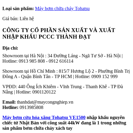
Loại sản phẩm:
Máy bơm chữa cháy Tohatsu
Giá bán: Liên hệ
CÔNG TY CỔ PHẦN SẢN XUẤT VÀ XUẤT
NHẬP KHẨU PCCC THÀNH ĐẠT
Địa chỉ:
Showroom tại Hà Nội : 34 Đường Láng - Ngã Tư Sở - Hà Nội |
Hotline: 0913 985 808 - 0912 616114
Showroom tại Hồ Chí Minh : 815/7 Hương Lộ 2 - Phường Bình Trị
Đông A - Quận Bình Tân - TP HCM | Hotline: 0909 152 999
VPĐD: 440 Ông Ích Khiêm - Vĩnh Trung - Thanh Khê - TP Đà
Nẵng | Hotline: 0901120122
Email:
thanhdat@maycongnghiep.vn
Hotline:
0913985808
Máy bơm cứu hỏa xăng Tohatsu VE1500
nhập khẩu nguyên
chiếc từ Nhật Bản với công suất 44kW đang là 1 trong những
sản phẩm bơm chữa cháy xách tay