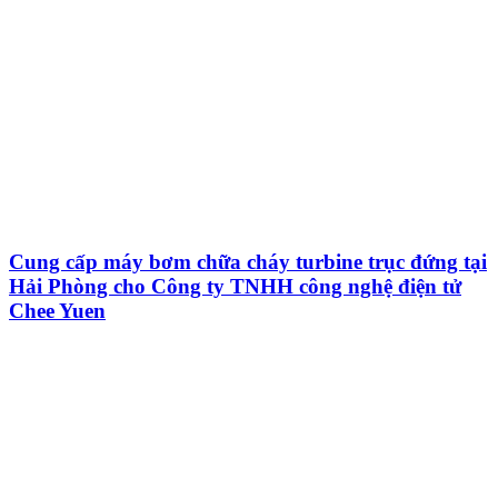
Cung cấp máy bơm chữa cháy turbine trục đứng tại
Hải Phòng cho Công ty TNHH công nghệ điện tử
Chee Yuen