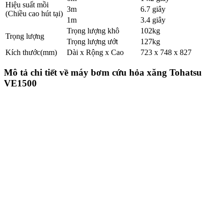
Hiệu suất mồi
3m
6.7 giây
(Chiều cao hút tại)
1m
3.4 giây
Trọng lượng khô
102kg
Trọng lượng
Trọng lượng ướt
127kg
Kích thước(mm)
Dài x Rộng x Cao
723 x 748 x 827
Mô tả chi tiết về máy bơm cứu hỏa xăng Tohatsu
VE1500