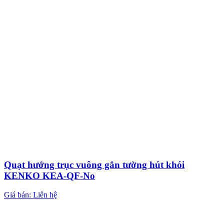
Quạt hướng trục vuông gắn tường hút khói
KENKO KEA-QF-No
Giá bán: Liên hệ