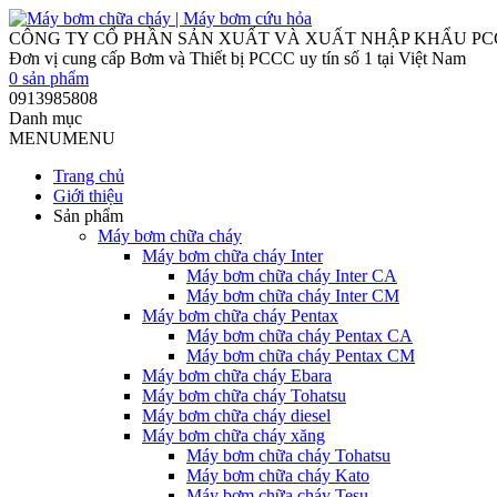
CÔNG TY CỔ PHẦN SẢN XUẤT VÀ XUẤT NHẬP KHẨU P
Đơn vị cung cấp Bơm và Thiết bị PCCC uy tín số 1 tại Việt Nam
0
sản phẩm
0913985808
Danh mục
MENU
MENU
Trang chủ
Giới thiệu
Sản phẩm
Máy bơm chữa cháy
Máy bơm chữa cháy Inter
Máy bơm chữa cháy Inter CA
Máy bơm chữa cháy Inter CM
Máy bơm chữa cháy Pentax
Máy bơm chữa cháy Pentax CA
Máy bơm chữa cháy Pentax CM
Máy bơm chữa cháy Ebara
Máy bơm chữa cháy Tohatsu
Máy bơm chữa cháy diesel
Máy bơm chữa cháy xăng
Máy bơm chữa cháy Tohatsu
Máy bơm chữa cháy Kato
Máy bơm chữa cháy Tesu