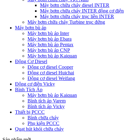
Máy bơm chữa cháy diesel INTER
Máy bơm chữa cháy INTER động cơ điện
Máy bơm chữa cháy trục liền INTER
Máy bơm chữa cháy Turbine trục đứng
Máy bơm bù áp
Máy bơm bù áp Inter
Máy bơm bù áp Ebara
Máy bơm bù áp Pentax
Máy bơm bù áp CNP
Máy bơm bù áp Kaiquan
Động Cơ Diesel
Động cơ diesel Cooper
Động cơ diesel Huichai
Động cơ diesel Weifang
Động cơ điện Vicky
Bình Tích Áp
Máy bơm bù áp Kaiquan
Bình tích áp Varem
Bình tích áp Vicky
Thiết bị PCCC
Bình chữa cháy
Phụ kiện PCCC
Quạt hút khói chữa cháy
Sản phẩm mới