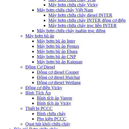
Máy bơm chữa cháy Vicky
Máy bơm chữa cháy Việt Nam
Máy bơm chữa cháy diesel INTER
Máy bơm chữa cháy INTER động cơ điện
Máy bơm chữa cháy trục liền INTER
Máy bơm chữa cháy tuabin trục đứng
Máy bơm bù áp
Máy bơm bù áp Inter
Máy bơm bù áp Pentax
Máy bơm bù áp Ebara
Máy bơm bù áp CNP
Máy bơm bù áp Kaiquan
Động Cơ Diesel
Động cơ diesel Cooper
Động cơ diesel Huichai
Động cơ diesel Weifang
Động cơ điện Vicky
Bình Tích Áp
Bình tích áp Varem
Bình tích áp Vicky
Thiết bị PCCC
Bình chữa cháy
Phụ kiện PCCC
Quạt hút khói chữa cháy