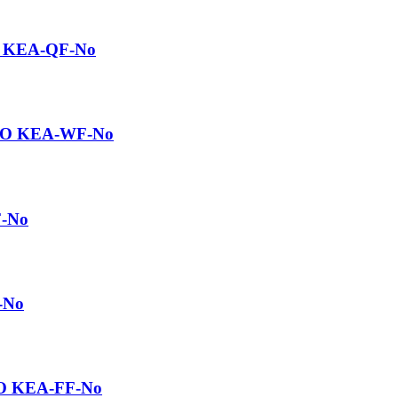
KO KEA-QF-No
ENKO KEA-WF-No
F-No
-No
NKO KEA-FF-No