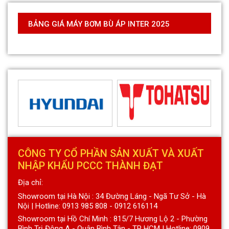
BẢNG GIÁ MÁY BƠM BÙ ÁP INTER 2025
CÔNG TY CỔ PHẦN SẢN XUẤT VÀ XUẤT
NHẬP KHẨU PCCC THÀNH ĐẠT
Địa chỉ:
Showroom tại Hà Nội : 34 Đường Láng - Ngã Tư Sở - Hà
Nội | Hotline: 0913 985 808 - 0912 616114
Showroom tại Hồ Chí Minh : 815/7 Hương Lộ 2 - Phường
Bình Trị Đông A - Quận Bình Tân - TP HCM | Hotline: 0909