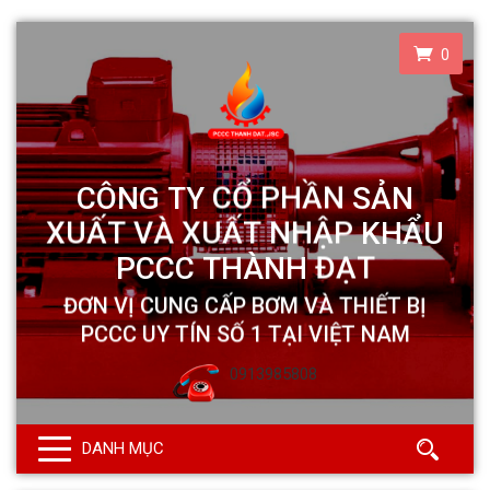
0
0913985808
DANH MỤC