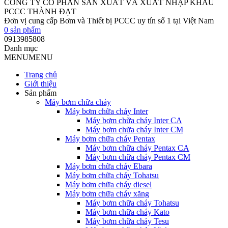
CÔNG TY CỔ PHẦN SẢN XUẤT VÀ XUẤT NHẬP KHẨU
PCCC THÀNH ĐẠT
Đơn vị cung cấp Bơm và Thiết bị PCCC uy tín số 1 tại Việt Nam
0
sản phẩm
0913985808
Danh mục
MENU
MENU
Trang chủ
Giới thiệu
Sản phẩm
Máy bơm chữa cháy
Máy bơm chữa cháy Inter
Máy bơm chữa cháy Inter CA
Máy bơm chữa cháy Inter CM
Máy bơm chữa cháy Pentax
Máy bơm chữa cháy Pentax CA
Máy bơm chữa cháy Pentax CM
Máy bơm chữa cháy Ebara
Máy bơm chữa cháy Tohatsu
Máy bơm chữa cháy diesel
Máy bơm chữa cháy xăng
Máy bơm chữa cháy Tohatsu
Máy bơm chữa cháy Kato
Máy bơm chữa cháy Tesu