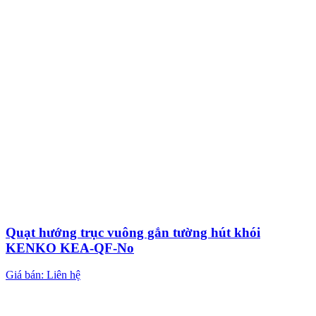
Quạt hướng trục vuông gắn tường hút khói
KENKO KEA-QF-No
Giá bán: Liên hệ