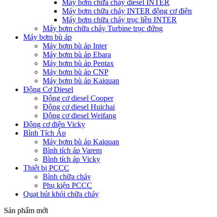
Máy bơm chữa cháy diesel INTER
Máy bơm chữa cháy INTER động cơ điện
Máy bơm chữa cháy trục liền INTER
Máy bơm chữa cháy Turbine trục đứng
Máy bơm bù áp
Máy bơm bù áp Inter
Máy bơm bù áp Ebara
Máy bơm bù áp Pentax
Máy bơm bù áp CNP
Máy bơm bù áp Kaiquan
Động Cơ Diesel
Động cơ diesel Cooper
Động cơ diesel Huichai
Động cơ diesel Weifang
Động cơ điện Vicky
Bình Tích Áp
Máy bơm bù áp Kaiquan
Bình tích áp Varem
Bình tích áp Vicky
Thiết bị PCCC
Bình chữa cháy
Phụ kiện PCCC
Quạt hút khói chữa cháy
Sản phẩm mới