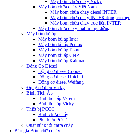
Máy bơm chữa cháy Vicky
Máy bơm chữa cháy Việt Nam
Máy bơm chữa cháy diesel INTER
Máy bơm chữa cháy INTER động cơ điện
Máy bơm chữa cháy trục liền INTER
Máy bơm chữa cháy tuabin trục đứng
Máy bơm bù áp
Máy bơm bù áp Inter
Máy bơm bù áp Pentax
Máy bơm bù áp Ebara
Máy bơm bù áp CNP
Máy bơm bù áp Kaiquan
Động Cơ Diesel
Động cơ diesel Cooper
Động cơ diesel Huichai
Động cơ diesel Weifang
Động cơ điện Vicky
Bình Tích Áp
Bình tích áp Varem
Bình tích áp Vicky
Thiết bị PCCC
Bình chữa cháy
Phụ kiện PCCC
Quạt hút khói chữa cháy
Báo giá Bơm chữa cháy