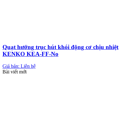
Quạt hướng trục hút khói động cơ chịu nhiệt
KENKO KEA-FF-No
Giá bán: Liên hệ
Bài viết mới