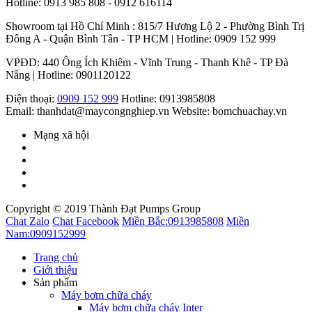
Hotline: 0913 985 808 - 0912 616114
Showroom tại Hồ Chí Minh : 815/7 Hương Lộ 2 - Phường Bình Trị
Đông A - Quận Bình Tân - TP HCM | Hotline: 0909 152 999
VPĐD: 440 Ông Ích Khiêm - Vĩnh Trung - Thanh Khê - TP Đà
Nẵng | Hotline: 0901120122
Điện thoại:
0909 152 999
Hotline: 0913985808
Email: thanhdat@maycongnghiep.vn
Website: bomchuachay.vn
Mạng xã hội
Copyright © 2019 Thành Đạt Pumps Group
Chat Zalo
Chat Facebook
Miền Bắc:
0913985808
Miền
Nam:
0909152999
Trang chủ
Giới thiệu
Sản phẩm
Máy bơm chữa cháy
Máy bơm chữa cháy Inter