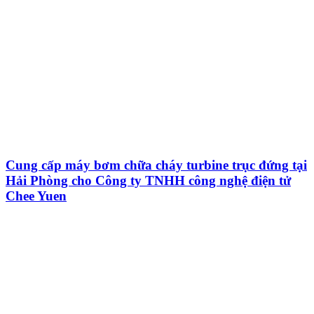
Cung cấp máy bơm chữa cháy turbine trục đứng tại
Hải Phòng cho Công ty TNHH công nghệ điện tử
Chee Yuen