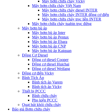
Máy bơm chữa cháy Vicky
Máy bơm chữa cháy Việt Nam
Máy bơm chữa cháy diesel INTER
Máy bơm chữa cháy INTER động cơ điện
Máy bơm chữa cháy trục liền INTER
Máy bơm chữa cháy tuabin trục đứng
Máy bơm bù áp
Máy bơm bù áp Inter
Máy bơm bù áp Pentax
Máy bơm bù áp Ebara
Máy bơm bù áp CNP
Máy bơm bù áp Kaiquan
Động Cơ Diesel
Động cơ diesel Cooper
Động cơ diesel Huichai
Động cơ diesel Weifang
Động cơ điện Vicky
Bình Tích Áp
Bình tích áp Varem
Bình tích áp Vicky
Thiết bị PCCC
Bình chữa cháy
Phụ kiện PCCC
Quạt hút khói chữa cháy
Báo giá Bơm chữa cháy