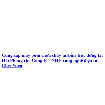
Cung cấp máy bơm chữa cháy turbine trục đứng tại
Hải Phòng cho Công ty TNHH công nghệ điện tử
Chee Yuen