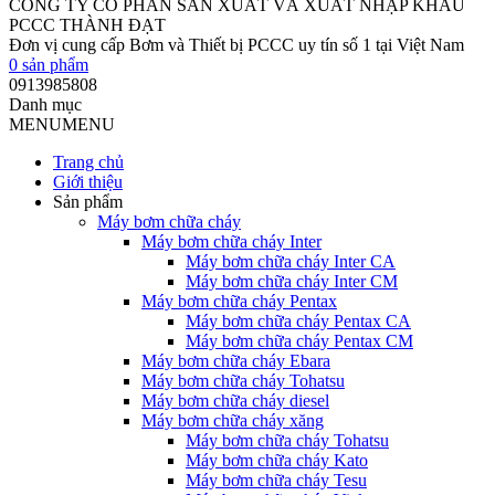
CÔNG TY CỔ PHẦN SẢN XUẤT VÀ XUẤT NHẬP KHẨU
PCCC THÀNH ĐẠT
Đơn vị cung cấp Bơm và Thiết bị PCCC uy tín số 1 tại Việt Nam
0
sản phẩm
0913985808
Danh mục
MENU
MENU
Trang chủ
Giới thiệu
Sản phẩm
Máy bơm chữa cháy
Máy bơm chữa cháy Inter
Máy bơm chữa cháy Inter CA
Máy bơm chữa cháy Inter CM
Máy bơm chữa cháy Pentax
Máy bơm chữa cháy Pentax CA
Máy bơm chữa cháy Pentax CM
Máy bơm chữa cháy Ebara
Máy bơm chữa cháy Tohatsu
Máy bơm chữa cháy diesel
Máy bơm chữa cháy xăng
Máy bơm chữa cháy Tohatsu
Máy bơm chữa cháy Kato
Máy bơm chữa cháy Tesu