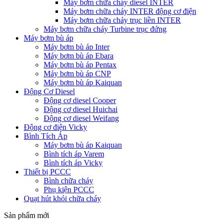
Máy bơm chữa cháy diesel INTER
Máy bơm chữa cháy INTER động cơ điện
Máy bơm chữa cháy trục liền INTER
Máy bơm chữa cháy Turbine trục đứng
Máy bơm bù áp
Máy bơm bù áp Inter
Máy bơm bù áp Ebara
Máy bơm bù áp Pentax
Máy bơm bù áp CNP
Máy bơm bù áp Kaiquan
Động Cơ Diesel
Động cơ diesel Cooper
Động cơ diesel Huichai
Động cơ diesel Weifang
Động cơ điện Vicky
Bình Tích Áp
Máy bơm bù áp Kaiquan
Bình tích áp Varem
Bình tích áp Vicky
Thiết bị PCCC
Bình chữa cháy
Phụ kiện PCCC
Quạt hút khói chữa cháy
Sản phẩm mới