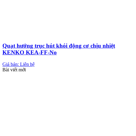
Quạt hướng trục hút khói động cơ chịu nhiệt
KENKO KEA-FF-No
Giá bán: Liên hệ
Bài viết mới