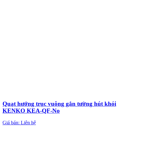
Quạt hướng trục vuông gắn tường hút khói
KENKO KEA-QF-No
Giá bán: Liên hệ