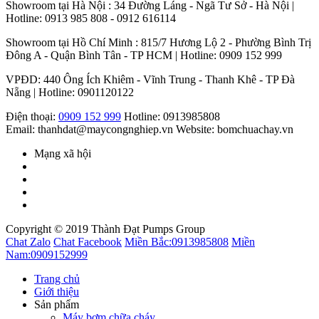
Showroom tại Hà Nội : 34 Đường Láng - Ngã Tư Sở - Hà Nội |
Hotline: 0913 985 808 - 0912 616114
Showroom tại Hồ Chí Minh : 815/7 Hương Lộ 2 - Phường Bình Trị
Đông A - Quận Bình Tân - TP HCM | Hotline: 0909 152 999
VPĐD: 440 Ông Ích Khiêm - Vĩnh Trung - Thanh Khê - TP Đà
Nẵng | Hotline: 0901120122
Điện thoại:
0909 152 999
Hotline: 0913985808
Email: thanhdat@maycongnghiep.vn
Website: bomchuachay.vn
Mạng xã hội
Copyright © 2019 Thành Đạt Pumps Group
Chat Zalo
Chat Facebook
Miền Bắc:
0913985808
Miền
Nam:
0909152999
Trang chủ
Giới thiệu
Sản phẩm
Máy bơm chữa cháy