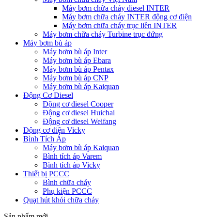
Máy bơm chữa cháy diesel INTER
Máy bơm chữa cháy INTER động cơ điện
Máy bơm chữa cháy trục liền INTER
Máy bơm chữa cháy Turbine trục đứng
Máy bơm bù áp
Máy bơm bù áp Inter
Máy bơm bù áp Ebara
Máy bơm bù áp Pentax
Máy bơm bù áp CNP
Máy bơm bù áp Kaiquan
Động Cơ Diesel
Động cơ diesel Cooper
Động cơ diesel Huichai
Động cơ diesel Weifang
Động cơ điện Vicky
Bình Tích Áp
Máy bơm bù áp Kaiquan
Bình tích áp Varem
Bình tích áp Vicky
Thiết bị PCCC
Bình chữa cháy
Phụ kiện PCCC
Quạt hút khói chữa cháy
Sản phẩm mới