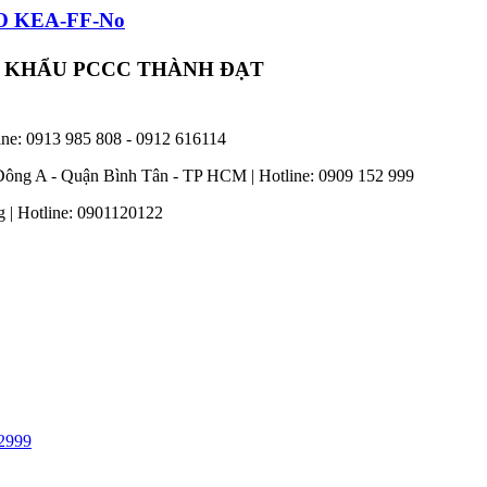
NKO KEA-FF-No
P KHẨU PCCC THÀNH ĐẠT
ine: 0913 985 808 - 0912 616114
Đông A - Quận Bình Tân - TP HCM | Hotline: 0909 152 999
 | Hotline: 0901120122
2999