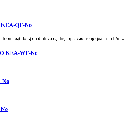
KO KEA-QF-No
luôn hoạt động ổn định và đạt hiệu quả cao trong quá trình lưu ...
ENKO KEA-WF-No
F-No
-No