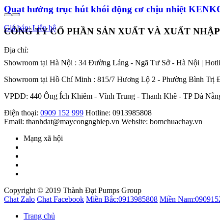
Quạt hướng trục hút khói động cơ chịu nhiệt KE
Giá bán: Liên hệ
CÔNG TY CỔ PHẦN SẢN XUẤT VÀ XUẤT NHẬ
Địa chỉ:
Showroom tại Hà Nội : 34 Đường Láng - Ngã Tư Sở - Hà Nội | Hotl
Showroom tại Hồ Chí Minh : 815/7 Hương Lộ 2 - Phường Bình Trị 
VPĐD: 440 Ông Ích Khiêm - Vĩnh Trung - Thanh Khê - TP Đà Nẵng
Điện thoại:
0909 152 999
Hotline: 0913985808
Email: thanhdat@maycongnghiep.vn
Website: bomchuachay.vn
Mạng xã hội
Copyright © 2019 Thành Đạt Pumps Group
Chat Zalo
Chat Facebook
Miền Bắc:
0913985808
Miền Nam:
090915
Trang chủ