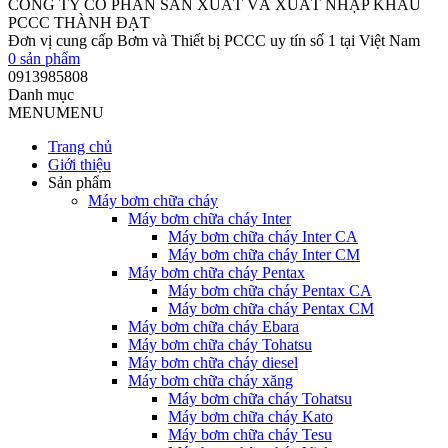
CÔNG TY CỔ PHẦN SẢN XUẤT VÀ XUẤT NHẬP KHẨU
PCCC THÀNH ĐẠT
Đơn vị cung cấp Bơm và Thiết bị PCCC uy tín số 1 tại Việt Nam
0
sản phẩm
0913985808
Danh mục
MENU
MENU
Trang chủ
Giới thiệu
Sản phẩm
Máy bơm chữa cháy
Máy bơm chữa cháy Inter
Máy bơm chữa cháy Inter CA
Máy bơm chữa cháy Inter CM
Máy bơm chữa cháy Pentax
Máy bơm chữa cháy Pentax CA
Máy bơm chữa cháy Pentax CM
Máy bơm chữa cháy Ebara
Máy bơm chữa cháy Tohatsu
Máy bơm chữa cháy diesel
Máy bơm chữa cháy xăng
Máy bơm chữa cháy Tohatsu
Máy bơm chữa cháy Kato
Máy bơm chữa cháy Tesu