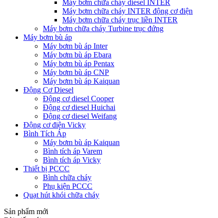
Máy bơm chữa cháy diesel INTER
Máy bơm chữa cháy INTER động cơ điện
Máy bơm chữa cháy trục liền INTER
Máy bơm chữa cháy Turbine trục đứng
Máy bơm bù áp
Máy bơm bù áp Inter
Máy bơm bù áp Ebara
Máy bơm bù áp Pentax
Máy bơm bù áp CNP
Máy bơm bù áp Kaiquan
Động Cơ Diesel
Động cơ diesel Cooper
Động cơ diesel Huichai
Động cơ diesel Weifang
Động cơ điện Vicky
Bình Tích Áp
Máy bơm bù áp Kaiquan
Bình tích áp Varem
Bình tích áp Vicky
Thiết bị PCCC
Bình chữa cháy
Phụ kiện PCCC
Quạt hút khói chữa cháy
Sản phẩm mới