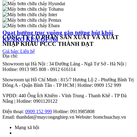
Quạt hướng trục vuông gắn tường hút khói
CÔNG TY CỔ PHẦN SẢN XUẤT VÀ XUẤT
KENKO KEA-QF-No
NHẬP KHẨU PCCC THÀNH ĐẠT
Giá bán: Liên hệ
Địa chỉ:
Showroom tại Hà Nội : 34 Đường Láng - Ngã Tư Sở - Hà Nội |
Hotline: 0913 985 808 - 0912 616114
Showroom tại Hồ Chí Minh : 815/7 Hương Lộ 2 - Phường Bình Trị
Đông A - Quận Bình Tân - TP HCM | Hotline: 0909 152 999
VPĐD: 440 Ông Ích Khiêm - Vĩnh Trung - Thanh Khê - TP Đà
Nẵng | Hotline: 0901120122
Điện thoại:
0909 152 999
Hotline: 0913985808
Email: thanhdat@maycongnghiep.vn
Website: bomchuachay.vn
Mạng xã hội