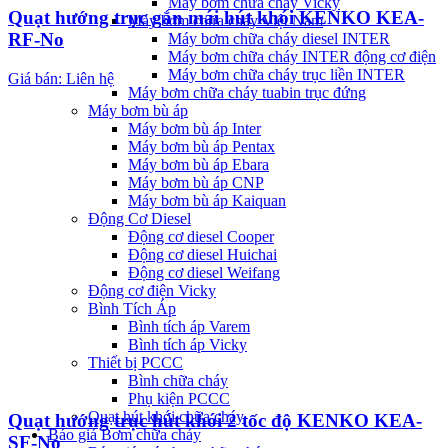
Máy bơm chữa cháy Vicky
Quạt hướng trục gắn mái hút khói KENKO KEA-
Máy bơm chữa cháy Việt Nam
RF-No
Máy bơm chữa cháy diesel INTER
Máy bơm chữa cháy INTER động cơ điện
Máy bơm chữa cháy trục liền INTER
Giá bán: Liên hệ
Máy bơm chữa cháy tuabin trục đứng
Máy bơm bù áp
Máy bơm bù áp Inter
Máy bơm bù áp Pentax
Máy bơm bù áp Ebara
Máy bơm bù áp CNP
Máy bơm bù áp Kaiquan
Động Cơ Diesel
Động cơ diesel Cooper
Động cơ diesel Huichai
Động cơ diesel Weifang
Động cơ điện Vicky
Bình Tích Áp
Bình tích áp Varem
Bình tích áp Vicky
Thiết bị PCCC
Bình chữa cháy
Phụ kiện PCCC
Quạt hút khói chữa cháy
Quạt hướng trục hút khói 2 tốc độ KENKO KEA-
Báo giá Bơm chữa cháy
SF-No