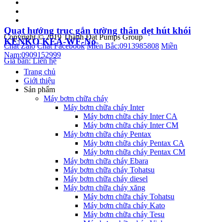
Quạt hướng trục gắn tường thân dẹt hút khói
Copyright © 2019 Thành Đạt Pumps Group
KENKO KEA-WF-No
Chat Zalo
Chat Facebook
Miền Bắc:
0913985808
Miền
Nam:
0909152999
Giá bán: Liên hệ
Trang chủ
Giới thiệu
Sản phẩm
Máy bơm chữa cháy
Máy bơm chữa cháy Inter
Máy bơm chữa cháy Inter CA
Máy bơm chữa cháy Inter CM
Máy bơm chữa cháy Pentax
Máy bơm chữa cháy Pentax CA
Máy bơm chữa cháy Pentax CM
Máy bơm chữa cháy Ebara
Máy bơm chữa cháy Tohatsu
Máy bơm chữa cháy diesel
Máy bơm chữa cháy xăng
Máy bơm chữa cháy Tohatsu
Máy bơm chữa cháy Kato
Máy bơm chữa cháy Tesu