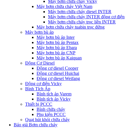
Máy bơm chữa cháy Vicky
Máy bơm chữa cháy Việt Nam
Máy bơm chữa cháy diesel INTER
Máy bơm chữa cháy INTER động cơ điện
Máy bơm chữa cháy trục liền INTER
Máy bơm chữa cháy tuabin trục đứng
Máy bơm bù áp
Máy bơm bù áp Inter
Máy bơm bù áp Pentax
Máy bơm bù áp Ebara
Máy bơm bù áp CNP
Máy bơm bù áp Kaiquan
Động Cơ Diesel
Động cơ diesel Cooper
Động cơ diesel Huichai
Động cơ diesel Weifang
Động cơ điện Vicky
Bình Tích Áp
Bình tích áp Varem
Bình tích áp Vicky
Thiết bị PCCC
Bình chữa cháy
Phụ kiện PCCC
Quạt hút khói chữa cháy
Báo giá Bơm chữa cháy