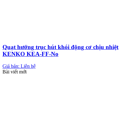
Quạt hướng trục hút khói động cơ chịu nhiệt
KENKO KEA-FF-No
Giá bán: Liên hệ
Bài viết mới