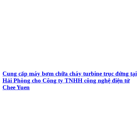
Cung cấp máy bơm chữa cháy turbine trục đứng tại
Hải Phòng cho Công ty TNHH công nghệ điện tử
Chee Yuen