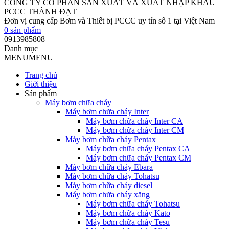
CÔNG TY CỔ PHẦN SẢN XUẤT VÀ XUẤT NHẬP KHẨU
PCCC THÀNH ĐẠT
Đơn vị cung cấp Bơm và Thiết bị PCCC uy tín số 1 tại Việt Nam
0
sản phẩm
0913985808
Danh mục
MENU
MENU
Trang chủ
Giới thiệu
Sản phẩm
Máy bơm chữa cháy
Máy bơm chữa cháy Inter
Máy bơm chữa cháy Inter CA
Máy bơm chữa cháy Inter CM
Máy bơm chữa cháy Pentax
Máy bơm chữa cháy Pentax CA
Máy bơm chữa cháy Pentax CM
Máy bơm chữa cháy Ebara
Máy bơm chữa cháy Tohatsu
Máy bơm chữa cháy diesel
Máy bơm chữa cháy xăng
Máy bơm chữa cháy Tohatsu
Máy bơm chữa cháy Kato
Máy bơm chữa cháy Tesu