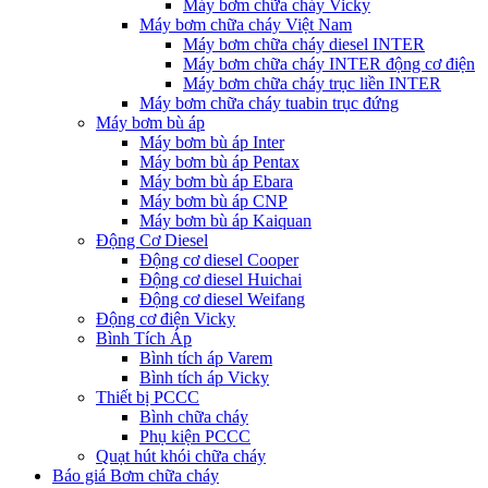
Máy bơm chữa cháy Vicky
Máy bơm chữa cháy Việt Nam
Máy bơm chữa cháy diesel INTER
Máy bơm chữa cháy INTER động cơ điện
Máy bơm chữa cháy trục liền INTER
Máy bơm chữa cháy tuabin trục đứng
Máy bơm bù áp
Máy bơm bù áp Inter
Máy bơm bù áp Pentax
Máy bơm bù áp Ebara
Máy bơm bù áp CNP
Máy bơm bù áp Kaiquan
Động Cơ Diesel
Động cơ diesel Cooper
Động cơ diesel Huichai
Động cơ diesel Weifang
Động cơ điện Vicky
Bình Tích Áp
Bình tích áp Varem
Bình tích áp Vicky
Thiết bị PCCC
Bình chữa cháy
Phụ kiện PCCC
Quạt hút khói chữa cháy
Báo giá Bơm chữa cháy