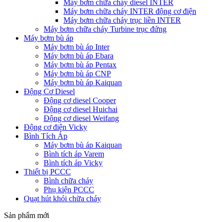
Máy bơm chữa cháy diesel INTER
Máy bơm chữa cháy INTER động cơ điện
Máy bơm chữa cháy trục liền INTER
Máy bơm chữa cháy Turbine trục đứng
Máy bơm bù áp
Máy bơm bù áp Inter
Máy bơm bù áp Ebara
Máy bơm bù áp Pentax
Máy bơm bù áp CNP
Máy bơm bù áp Kaiquan
Động Cơ Diesel
Động cơ diesel Cooper
Động cơ diesel Huichai
Động cơ diesel Weifang
Động cơ điện Vicky
Bình Tích Áp
Máy bơm bù áp Kaiquan
Bình tích áp Varem
Bình tích áp Vicky
Thiết bị PCCC
Bình chữa cháy
Phụ kiện PCCC
Quạt hút khói chữa cháy
Sản phẩm mới