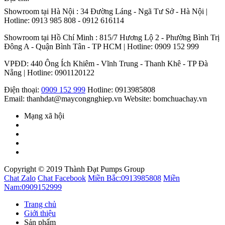
Showroom tại Hà Nội : 34 Đường Láng - Ngã Tư Sở - Hà Nội |
Hotline: 0913 985 808 - 0912 616114
Showroom tại Hồ Chí Minh : 815/7 Hương Lộ 2 - Phường Bình Trị
Đông A - Quận Bình Tân - TP HCM | Hotline: 0909 152 999
VPĐD: 440 Ông Ích Khiêm - Vĩnh Trung - Thanh Khê - TP Đà
Nẵng | Hotline: 0901120122
Điện thoại:
0909 152 999
Hotline: 0913985808
Email: thanhdat@maycongnghiep.vn
Website: bomchuachay.vn
Mạng xã hội
Copyright © 2019 Thành Đạt Pumps Group
Chat Zalo
Chat Facebook
Miền Bắc:
0913985808
Miền
Nam:
0909152999
Trang chủ
Giới thiệu
Sản phẩm