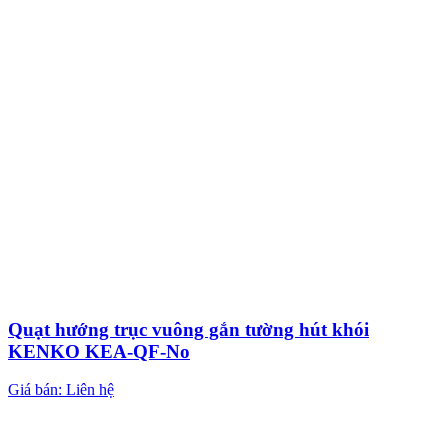
Quạt hướng trục vuông gắn tường hút khói
KENKO KEA-QF-No
Giá bán: Liên hệ