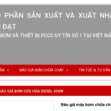
Ổ PHẦN SẢN XUẤT VÀ XUẤT NH
 ĐẠT
BƠM VÀ THIẾT BỊ PCCC UY TÍN SỐ 1 TẠI VIỆT N
ẨM
BÁO GIÁ BƠM CHỮA CHÁY
TIN TỨC & TƯ VẤN
BÁO GIÁ BƠM CỨU HỎA DIESEL 45KW
Báo giá máy bơm chữa ch