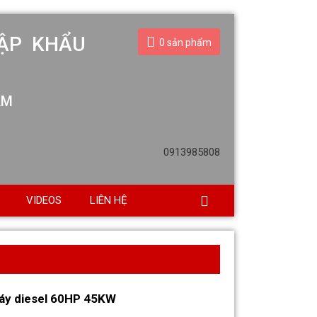
ẬP KHẨU
0
sản phẩm
AM
0913985808
VIDEOS
LIÊN HỆ
áy diesel 60HP 45KW