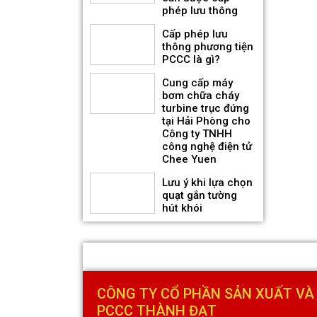
phép lưu thông
Quạt hướng trục gắn tường
Cấp phép lưu
thân dẹt hút khói KENKO
thông phương tiện
KEA-WF-No
PCCC là gì?
Giá bán: Liên hệ
Cung cấp máy
bơm chữa cháy
turbine trục đứng
tại Hải Phòng cho
Công ty TNHH
công nghệ điện tử
Chee Yuen
Lưu ý khi lựa chọn
quạt gắn tường
hút khói
Quạt hướng trục gắn mái
CÔNG TY CỔ PHẦN SẢN XUẤT VÀ
hút khói KENKO KEA-RF-No
PCCC THÀNH ĐẠT
Giá bán: Liên hệ