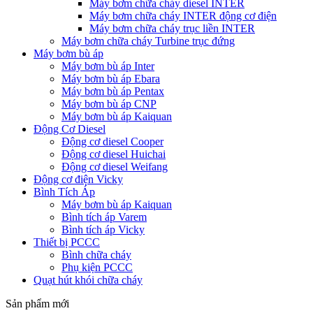
Máy bơm chữa cháy diesel INTER
Máy bơm chữa cháy INTER động cơ điện
Máy bơm chữa cháy trục liền INTER
Máy bơm chữa cháy Turbine trục đứng
Máy bơm bù áp
Máy bơm bù áp Inter
Máy bơm bù áp Ebara
Máy bơm bù áp Pentax
Máy bơm bù áp CNP
Máy bơm bù áp Kaiquan
Động Cơ Diesel
Động cơ diesel Cooper
Động cơ diesel Huichai
Động cơ diesel Weifang
Động cơ điện Vicky
Bình Tích Áp
Máy bơm bù áp Kaiquan
Bình tích áp Varem
Bình tích áp Vicky
Thiết bị PCCC
Bình chữa cháy
Phụ kiện PCCC
Quạt hút khói chữa cháy
Sản phẩm mới