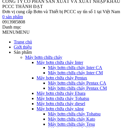
CÔNG TY CỔ PHẦN SẢN XUẤT VÀ XUẤT NHẬP KHẨU
PCCC THÀNH ĐẠT
Đơn vị cung cấp Bơm và Thiết bị PCCC uy tín số 1 tại Việt Nam
0
sản phẩm
0913985808
Danh mục
MENU
MENU
Trang chủ
Giới thiệu
Sản phẩm
Máy bơm chữa cháy
Máy bơm chữa cháy Inter
Máy bơm chữa cháy Inter CA
Máy bơm chữa cháy Inter CM
Máy bơm chữa cháy Pentax
Máy bơm chữa cháy Pentax CA
Máy bơm chữa cháy Pentax CM
Máy bơm chữa cháy Ebara
Máy bơm chữa cháy Tohatsu
Máy bơm chữa cháy diesel
Máy bơm chữa cháy xăng
Máy bơm chữa cháy Tohatsu
Máy bơm chữa cháy Kato
Máy bơm chữa cháy Tesu