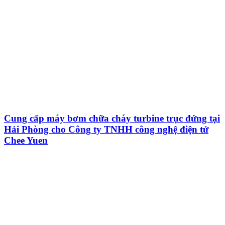
Cung cấp máy bơm chữa cháy turbine trục đứng tại
Hải Phòng cho Công ty TNHH công nghệ điện tử
Chee Yuen