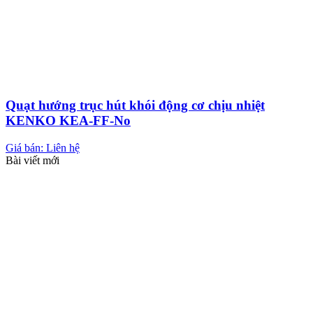
Quạt hướng trục hút khói động cơ chịu nhiệt
KENKO KEA-FF-No
Giá bán: Liên hệ
Bài viết mới