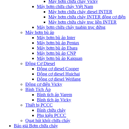
Máy bơm chữa cháy Vicky
Máy bơm chữa cháy Việt Nam
Máy bơm chữa cháy diesel INTER
Máy bơm chữa cháy INTER động cơ điện
Máy bơm chữa cháy trục liền INTER
Máy bơm chữa cháy tuabin trục đứng
Máy bơm bù áp
Máy bơm bù áp Inter
Máy bơm bù áp Pentax
Máy bơm bù áp Ebara
Máy bơm bù áp CNP
Máy bơm bù áp Kaiquan
Động Cơ Diesel
Động cơ diesel Cooper
Động cơ diesel Huichai
Động cơ diesel Weifang
Động cơ điện Vicky
Bình Tích Áp
Bình tích áp Varem
Bình tích áp Vicky
Thiết bị PCCC
Bình chữa cháy
Phụ kiện PCCC
Quạt hút khói chữa cháy
Báo giá Bơm chữa cháy