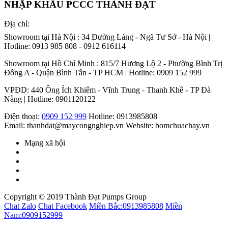
NHẬP KHẨU PCCC THÀNH ĐẠT
Địa chỉ:
Showroom tại Hà Nội : 34 Đường Láng - Ngã Tư Sở - Hà Nội |
Hotline: 0913 985 808 - 0912 616114
Showroom tại Hồ Chí Minh : 815/7 Hương Lộ 2 - Phường Bình Trị
Đông A - Quận Bình Tân - TP HCM | Hotline: 0909 152 999
VPĐD: 440 Ông Ích Khiêm - Vĩnh Trung - Thanh Khê - TP Đà
Nẵng | Hotline: 0901120122
Điện thoại:
0909 152 999
Hotline: 0913985808
Email: thanhdat@maycongnghiep.vn
Website: bomchuachay.vn
Mạng xã hội
Copyright © 2019 Thành Đạt Pumps Group
Chat Zalo
Chat Facebook
Miền Bắc:
0913985808
Miền
Nam:
0909152999