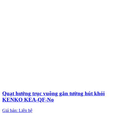
Quạt hướng trục vuông gắn tường hút khói
KENKO KEA-QF-No
Giá bán: Liên hệ