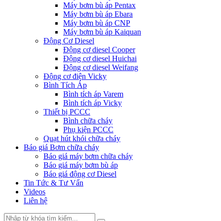
Máy bơm bù áp Pentax
Máy bơm bù áp Ebara
Máy bơm bù áp CNP
Máy bơm bù áp Kaiquan
Động Cơ Diesel
Động cơ diesel Cooper
Động cơ diesel Huichai
Động cơ diesel Weifang
Động cơ điện Vicky
Bình Tích Áp
Bình tích áp Varem
Bình tích áp Vicky
Thiết bị PCCC
Bình chữa cháy
Phụ kiện PCCC
Quạt hút khói chữa cháy
Báo giá Bơm chữa cháy
Báo giá máy bơm chữa cháy
Báo giá máy bơm bù áp
Báo giá động cơ Diesel
Tin Tức & Tư Vấn
Videos
Liên hệ