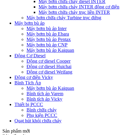
Máy bơm chữa cháy diesel INTER
Máy bơm chữa cháy INTER động cơ điện
Máy bơm chữa cháy trục liền INTER
Máy bơm chữa cháy Turbine trục đứng
Máy bơm bù áp
Máy bơm bù áp Inter
Máy bơm bù áp Ebara
Máy bơm bù áp Pentax
Máy bơm bù áp CNP
Máy bơm bù áp Kaiquan
Động Cơ Diesel
Động cơ diesel Cooper
Động cơ diesel Huichai
Động cơ diesel Weifang
Động cơ điện Vicky
Bình Tích Áp
Máy bơm bù áp Kaiquan
Bình tích áp Varem
Bình tích áp Vicky
Thiết bị PCCC
Bình chữa cháy
Phụ kiện PCCC
Quạt hút khói chữa cháy
Sản phẩm mới