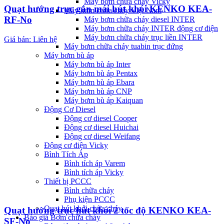
Máy bơm chữa cháy Vicky
Quạt hướng trục gắn mái hút khói KENKO KEA-
Máy bơm chữa cháy Việt Nam
RF-No
Máy bơm chữa cháy diesel INTER
Máy bơm chữa cháy INTER động cơ điện
Máy bơm chữa cháy trục liền INTER
Giá bán: Liên hệ
Máy bơm chữa cháy tuabin trục đứng
Máy bơm bù áp
Máy bơm bù áp Inter
Máy bơm bù áp Pentax
Máy bơm bù áp Ebara
Máy bơm bù áp CNP
Máy bơm bù áp Kaiquan
Động Cơ Diesel
Động cơ diesel Cooper
Động cơ diesel Huichai
Động cơ diesel Weifang
Động cơ điện Vicky
Bình Tích Áp
Bình tích áp Varem
Bình tích áp Vicky
Thiết bị PCCC
Bình chữa cháy
Phụ kiện PCCC
Quạt hút khói chữa cháy
Quạt hướng trục hút khói 2 tốc độ KENKO KEA-
Báo giá Bơm chữa cháy
SF-No