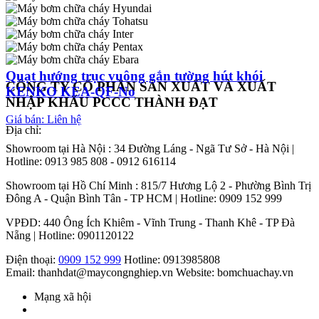
Quạt hướng trục vuông gắn tường hút khói
CÔNG TY CỔ PHẦN SẢN XUẤT VÀ XUẤT
KENKO KEA-QF-No
NHẬP KHẨU PCCC THÀNH ĐẠT
Giá bán: Liên hệ
Địa chỉ:
Showroom tại Hà Nội : 34 Đường Láng - Ngã Tư Sở - Hà Nội |
Hotline: 0913 985 808 - 0912 616114
Showroom tại Hồ Chí Minh : 815/7 Hương Lộ 2 - Phường Bình Trị
Đông A - Quận Bình Tân - TP HCM | Hotline: 0909 152 999
VPĐD: 440 Ông Ích Khiêm - Vĩnh Trung - Thanh Khê - TP Đà
Nẵng | Hotline: 0901120122
Điện thoại:
0909 152 999
Hotline: 0913985808
Email: thanhdat@maycongnghiep.vn
Website: bomchuachay.vn
Mạng xã hội