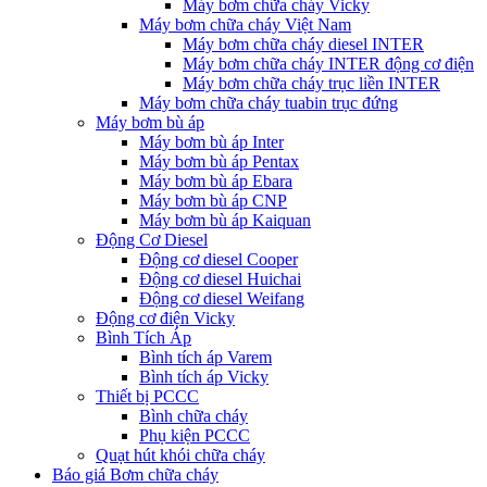
Máy bơm chữa cháy Vicky
Máy bơm chữa cháy Việt Nam
Máy bơm chữa cháy diesel INTER
Máy bơm chữa cháy INTER động cơ điện
Máy bơm chữa cháy trục liền INTER
Máy bơm chữa cháy tuabin trục đứng
Máy bơm bù áp
Máy bơm bù áp Inter
Máy bơm bù áp Pentax
Máy bơm bù áp Ebara
Máy bơm bù áp CNP
Máy bơm bù áp Kaiquan
Động Cơ Diesel
Động cơ diesel Cooper
Động cơ diesel Huichai
Động cơ diesel Weifang
Động cơ điện Vicky
Bình Tích Áp
Bình tích áp Varem
Bình tích áp Vicky
Thiết bị PCCC
Bình chữa cháy
Phụ kiện PCCC
Quạt hút khói chữa cháy
Báo giá Bơm chữa cháy