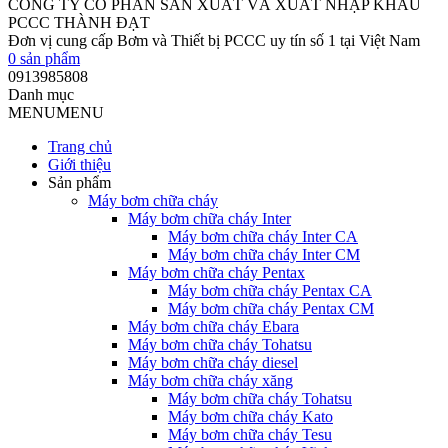
CÔNG TY CỔ PHẦN SẢN XUẤT VÀ XUẤT NHẬP KHẨU
PCCC THÀNH ĐẠT
Đơn vị cung cấp Bơm và Thiết bị PCCC uy tín số 1 tại Việt Nam
0
sản phẩm
0913985808
Danh mục
MENU
MENU
Trang chủ
Giới thiệu
Sản phẩm
Máy bơm chữa cháy
Máy bơm chữa cháy Inter
Máy bơm chữa cháy Inter CA
Máy bơm chữa cháy Inter CM
Máy bơm chữa cháy Pentax
Máy bơm chữa cháy Pentax CA
Máy bơm chữa cháy Pentax CM
Máy bơm chữa cháy Ebara
Máy bơm chữa cháy Tohatsu
Máy bơm chữa cháy diesel
Máy bơm chữa cháy xăng
Máy bơm chữa cháy Tohatsu
Máy bơm chữa cháy Kato
Máy bơm chữa cháy Tesu