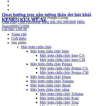
Quạt hướng trục gắn tường thân dẹt hút khói
Copyright © 2019 Thành Đạt Pumps Group
KENKO KEA-WF-No
Chat Zalo
Chat Facebook
Miền Bắc:
0913985808
Miền
Nam:
0909152999
Giá bán: Liên hệ
Trang chủ
Giới thiệu
Sản phẩm
Máy bơm chữa cháy
Máy bơm chữa cháy Inter
Máy bơm chữa cháy Inter CA
Máy bơm chữa cháy Inter CM
Máy bơm chữa cháy Pentax
Máy bơm chữa cháy Pentax CA
Máy bơm chữa cháy Pentax CM
Máy bơm chữa cháy Ebara
Máy bơm chữa cháy Tohatsu
Máy bơm chữa cháy diesel
Máy bơm chữa cháy xăng
Máy bơm chữa cháy Tohatsu
Máy bơm chữa cháy Kato
Máy bơm chữa cháy Tesu