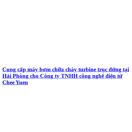
Cung cấp máy bơm chữa cháy turbine trục đứng tại
Hải Phòng cho Công ty TNHH công nghệ điện tử
Chee Yuen