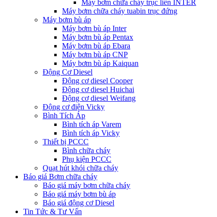
Máy bơm chữa cháy trục liền INTER
Máy bơm chữa cháy tuabin trục đứng
Máy bơm bù áp
Máy bơm bù áp Inter
Máy bơm bù áp Pentax
Máy bơm bù áp Ebara
Máy bơm bù áp CNP
Máy bơm bù áp Kaiquan
Động Cơ Diesel
Động cơ diesel Cooper
Động cơ diesel Huichai
Động cơ diesel Weifang
Động cơ điện Vicky
Bình Tích Áp
Bình tích áp Varem
Bình tích áp Vicky
Thiết bị PCCC
Bình chữa cháy
Phụ kiện PCCC
Quạt hút khói chữa cháy
Báo giá Bơm chữa cháy
Báo giá máy bơm chữa cháy
Báo giá máy bơm bù áp
Báo giá động cơ Diesel
Tin Tức & Tư Vấn