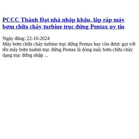
PCCC Thành Đạt nhà nhập khẩu, lắp ráp máy
bơm chữa cháy turbine trục đứng Pentax uy tín
Ngày đăng: 22-10-2024
Máy bơm chữa cháy turbine trục đứng Pentax hay còn được gọi với
tên máy bơm tuabin trục đứng Pentax là dòng máy bơm chữa cháy
dạng trục đứng nhập ...