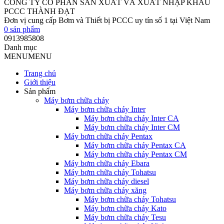
CÔNG TY CỔ PHẦN SẢN XUẤT VÀ XUẤT NHẬP KHẨU
PCCC THÀNH ĐẠT
Đơn vị cung cấp Bơm và Thiết bị PCCC uy tín số 1 tại Việt Nam
0
sản phẩm
0913985808
Danh mục
MENU
MENU
Trang chủ
Giới thiệu
Sản phẩm
Máy bơm chữa cháy
Máy bơm chữa cháy Inter
Máy bơm chữa cháy Inter CA
Máy bơm chữa cháy Inter CM
Máy bơm chữa cháy Pentax
Máy bơm chữa cháy Pentax CA
Máy bơm chữa cháy Pentax CM
Máy bơm chữa cháy Ebara
Máy bơm chữa cháy Tohatsu
Máy bơm chữa cháy diesel
Máy bơm chữa cháy xăng
Máy bơm chữa cháy Tohatsu
Máy bơm chữa cháy Kato
Máy bơm chữa cháy Tesu