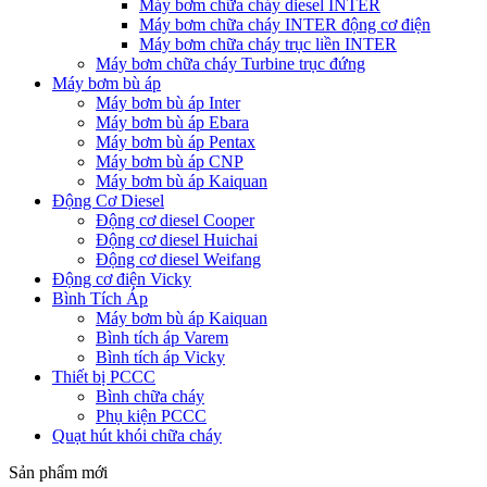
Máy bơm chữa cháy diesel INTER
Máy bơm chữa cháy INTER động cơ điện
Máy bơm chữa cháy trục liền INTER
Máy bơm chữa cháy Turbine trục đứng
Máy bơm bù áp
Máy bơm bù áp Inter
Máy bơm bù áp Ebara
Máy bơm bù áp Pentax
Máy bơm bù áp CNP
Máy bơm bù áp Kaiquan
Động Cơ Diesel
Động cơ diesel Cooper
Động cơ diesel Huichai
Động cơ diesel Weifang
Động cơ điện Vicky
Bình Tích Áp
Máy bơm bù áp Kaiquan
Bình tích áp Varem
Bình tích áp Vicky
Thiết bị PCCC
Bình chữa cháy
Phụ kiện PCCC
Quạt hút khói chữa cháy
Sản phẩm mới