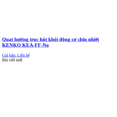
Quạt hướng trục hút khói động cơ chịu nhiệt
KENKO KEA-FF-No
Giá bán: Liên hệ
Bài viết mới