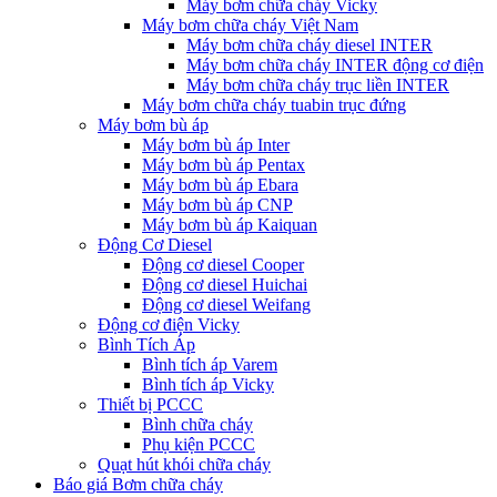
Máy bơm chữa cháy Vicky
Máy bơm chữa cháy Việt Nam
Máy bơm chữa cháy diesel INTER
Máy bơm chữa cháy INTER động cơ điện
Máy bơm chữa cháy trục liền INTER
Máy bơm chữa cháy tuabin trục đứng
Máy bơm bù áp
Máy bơm bù áp Inter
Máy bơm bù áp Pentax
Máy bơm bù áp Ebara
Máy bơm bù áp CNP
Máy bơm bù áp Kaiquan
Động Cơ Diesel
Động cơ diesel Cooper
Động cơ diesel Huichai
Động cơ diesel Weifang
Động cơ điện Vicky
Bình Tích Áp
Bình tích áp Varem
Bình tích áp Vicky
Thiết bị PCCC
Bình chữa cháy
Phụ kiện PCCC
Quạt hút khói chữa cháy
Báo giá Bơm chữa cháy