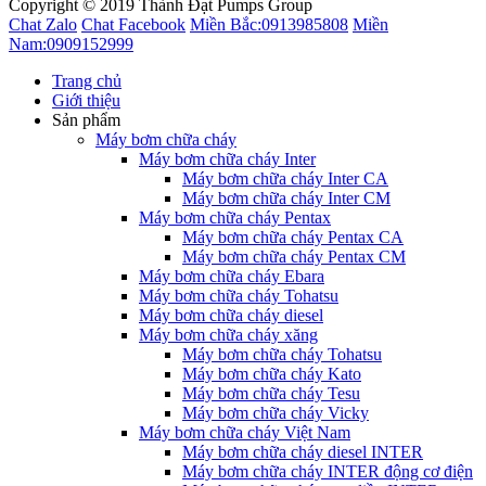
Copyright © 2019 Thành Đạt Pumps Group
Chat Zalo
Chat Facebook
Miền Bắc:
0913985808
Miền
Nam:
0909152999
Trang chủ
Giới thiệu
Sản phẩm
Máy bơm chữa cháy
Máy bơm chữa cháy Inter
Máy bơm chữa cháy Inter CA
Máy bơm chữa cháy Inter CM
Máy bơm chữa cháy Pentax
Máy bơm chữa cháy Pentax CA
Máy bơm chữa cháy Pentax CM
Máy bơm chữa cháy Ebara
Máy bơm chữa cháy Tohatsu
Máy bơm chữa cháy diesel
Máy bơm chữa cháy xăng
Máy bơm chữa cháy Tohatsu
Máy bơm chữa cháy Kato
Máy bơm chữa cháy Tesu
Máy bơm chữa cháy Vicky
Máy bơm chữa cháy Việt Nam
Máy bơm chữa cháy diesel INTER
Máy bơm chữa cháy INTER động cơ điện