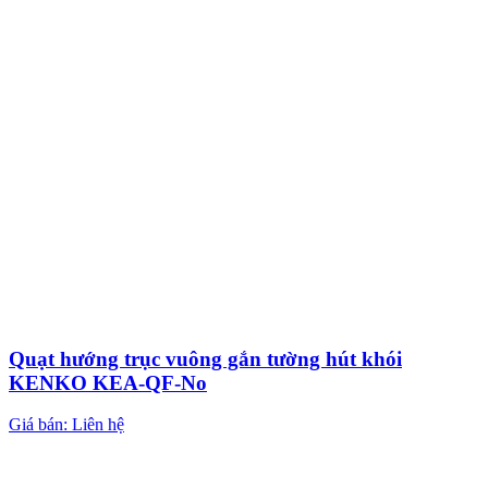
Quạt hướng trục vuông gắn tường hút khói
KENKO KEA-QF-No
Giá bán: Liên hệ