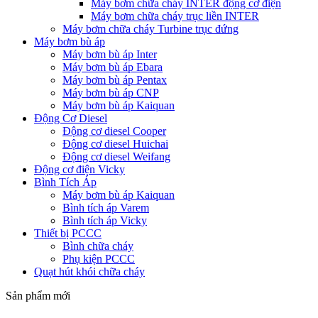
Máy bơm chữa cháy INTER động cơ điện
Máy bơm chữa cháy trục liền INTER
Máy bơm chữa cháy Turbine trục đứng
Máy bơm bù áp
Máy bơm bù áp Inter
Máy bơm bù áp Ebara
Máy bơm bù áp Pentax
Máy bơm bù áp CNP
Máy bơm bù áp Kaiquan
Động Cơ Diesel
Động cơ diesel Cooper
Động cơ diesel Huichai
Động cơ diesel Weifang
Động cơ điện Vicky
Bình Tích Áp
Máy bơm bù áp Kaiquan
Bình tích áp Varem
Bình tích áp Vicky
Thiết bị PCCC
Bình chữa cháy
Phụ kiện PCCC
Quạt hút khói chữa cháy
Sản phẩm mới