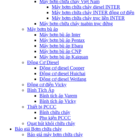
Máy bơm chữa cháy Việt Nam
Máy bơm chữa cháy diesel INTER
Máy bơm chữa cháy INTER động cơ điện
Máy bơm chữa cháy trục liền INTER
Máy bơm chữa cháy tuabin trục đứng
Máy bơm bù áp
Máy bơm bù áp Inter
Máy bơm bù áp Pentax
Máy bơm bù áp Ebara
Máy bơm bù áp CNP
Máy bơm bù áp Kaiquan
Động Cơ Diesel
Động cơ diesel Cooper
Động cơ diesel Huichai
Động cơ diesel Weifang
Động cơ điện Vicky
Bình Tích Áp
Bình tích áp Varem
Bình tích áp Vicky
Thiết bị PCCC
Bình chữa cháy
Phụ kiện PCCC
Quạt hút khói chữa cháy
Báo giá Bơm chữa cháy
Báo giá máy bơm chữa cháy