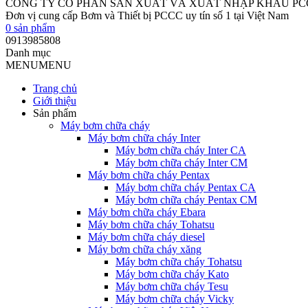
CÔNG TY CỔ PHẦN SẢN XUẤT VÀ XUẤT NHẬP KHẨU P
Đơn vị cung cấp Bơm và Thiết bị PCCC uy tín số 1 tại Việt Nam
0
sản phẩm
0913985808
Danh mục
MENU
MENU
Trang chủ
Giới thiệu
Sản phẩm
Máy bơm chữa cháy
Máy bơm chữa cháy Inter
Máy bơm chữa cháy Inter CA
Máy bơm chữa cháy Inter CM
Máy bơm chữa cháy Pentax
Máy bơm chữa cháy Pentax CA
Máy bơm chữa cháy Pentax CM
Máy bơm chữa cháy Ebara
Máy bơm chữa cháy Tohatsu
Máy bơm chữa cháy diesel
Máy bơm chữa cháy xăng
Máy bơm chữa cháy Tohatsu
Máy bơm chữa cháy Kato
Máy bơm chữa cháy Tesu
Máy bơm chữa cháy Vicky