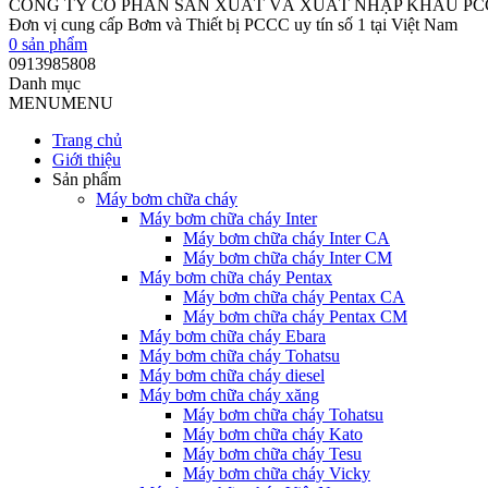
CÔNG TY CỔ PHẦN SẢN XUẤT VÀ XUẤT NHẬP KHẨU P
Đơn vị cung cấp Bơm và Thiết bị PCCC uy tín số 1 tại Việt Nam
0
sản phẩm
0913985808
Danh mục
MENU
MENU
Trang chủ
Giới thiệu
Sản phẩm
Máy bơm chữa cháy
Máy bơm chữa cháy Inter
Máy bơm chữa cháy Inter CA
Máy bơm chữa cháy Inter CM
Máy bơm chữa cháy Pentax
Máy bơm chữa cháy Pentax CA
Máy bơm chữa cháy Pentax CM
Máy bơm chữa cháy Ebara
Máy bơm chữa cháy Tohatsu
Máy bơm chữa cháy diesel
Máy bơm chữa cháy xăng
Máy bơm chữa cháy Tohatsu
Máy bơm chữa cháy Kato
Máy bơm chữa cháy Tesu
Máy bơm chữa cháy Vicky