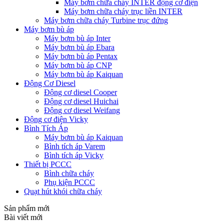
Máy bơm chữa cháy INTER động cơ điện
Máy bơm chữa cháy trục liền INTER
Máy bơm chữa cháy Turbine trục đứng
Máy bơm bù áp
Máy bơm bù áp Inter
Máy bơm bù áp Ebara
Máy bơm bù áp Pentax
Máy bơm bù áp CNP
Máy bơm bù áp Kaiquan
Động Cơ Diesel
Động cơ diesel Cooper
Động cơ diesel Huichai
Động cơ diesel Weifang
Động cơ điện Vicky
Bình Tích Áp
Máy bơm bù áp Kaiquan
Bình tích áp Varem
Bình tích áp Vicky
Thiết bị PCCC
Bình chữa cháy
Phụ kiện PCCC
Quạt hút khói chữa cháy
Sản phẩm mới
Bài viết mới