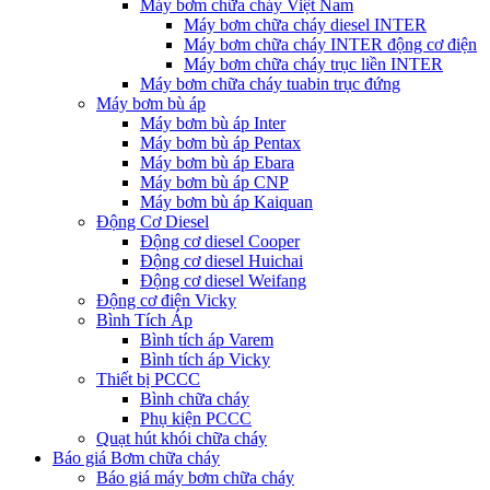
Máy bơm chữa cháy Việt Nam
Máy bơm chữa cháy diesel INTER
Máy bơm chữa cháy INTER động cơ điện
Máy bơm chữa cháy trục liền INTER
Máy bơm chữa cháy tuabin trục đứng
Máy bơm bù áp
Máy bơm bù áp Inter
Máy bơm bù áp Pentax
Máy bơm bù áp Ebara
Máy bơm bù áp CNP
Máy bơm bù áp Kaiquan
Động Cơ Diesel
Động cơ diesel Cooper
Động cơ diesel Huichai
Động cơ diesel Weifang
Động cơ điện Vicky
Bình Tích Áp
Bình tích áp Varem
Bình tích áp Vicky
Thiết bị PCCC
Bình chữa cháy
Phụ kiện PCCC
Quạt hút khói chữa cháy
Báo giá Bơm chữa cháy
Báo giá máy bơm chữa cháy