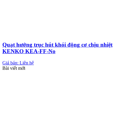
Quạt hướng trục hút khói động cơ chịu nhiệt
KENKO KEA-FF-No
Giá bán: Liên hệ
Bài viết mới