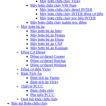
Máy bơm chữa cháy Vicky
Máy bơm chữa cháy Việt Nam
Máy bơm chữa cháy diesel INTER
Máy bơm chữa cháy INTER động cơ điện
Máy bơm chữa cháy trục liền INTER
Máy bơm chữa cháy tuabin trục đứng
Máy bơm bù áp
Máy bơm bù áp Inter
Máy bơm bù áp Pentax
Máy bơm bù áp Ebara
Máy bơm bù áp CNP
Máy bơm bù áp Kaiquan
Động Cơ Diesel
Động cơ diesel Cooper
Động cơ diesel Huichai
Động cơ diesel Weifang
Động cơ điện Vicky
Bình Tích Áp
Bình tích áp Varem
Bình tích áp Vicky
Thiết bị PCCC
Bình chữa cháy
Phụ kiện PCCC
Quạt hút khói chữa cháy
Báo giá Bơm chữa cháy