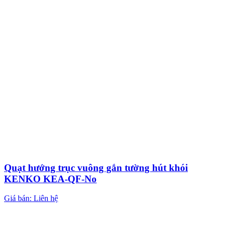
Quạt hướng trục vuông gắn tường hút khói
KENKO KEA-QF-No
Giá bán: Liên hệ