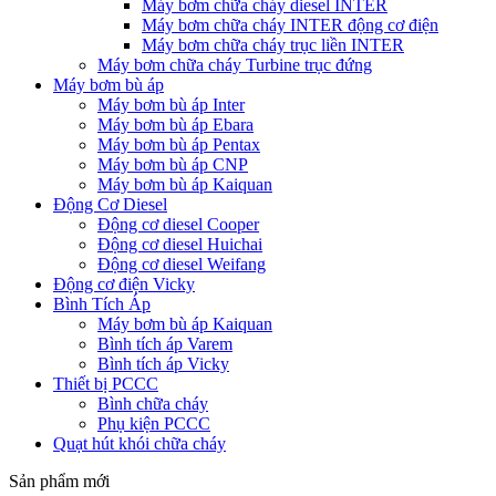
Máy bơm chữa cháy diesel INTER
Máy bơm chữa cháy INTER động cơ điện
Máy bơm chữa cháy trục liền INTER
Máy bơm chữa cháy Turbine trục đứng
Máy bơm bù áp
Máy bơm bù áp Inter
Máy bơm bù áp Ebara
Máy bơm bù áp Pentax
Máy bơm bù áp CNP
Máy bơm bù áp Kaiquan
Động Cơ Diesel
Động cơ diesel Cooper
Động cơ diesel Huichai
Động cơ diesel Weifang
Động cơ điện Vicky
Bình Tích Áp
Máy bơm bù áp Kaiquan
Bình tích áp Varem
Bình tích áp Vicky
Thiết bị PCCC
Bình chữa cháy
Phụ kiện PCCC
Quạt hút khói chữa cháy
Sản phẩm mới