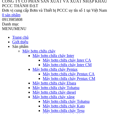
CÔNG TY CỔ PHẦN SẢN XUẤT VÀ XUẤT NHẬP KHẨU
PCCC THÀNH ĐẠT
Đơn vị cung cấp Bơm và Thiết bị PCCC uy tín số 1 tại Việt Nam
0
sản phẩm
0913985808
Danh mục
MENU
MENU
Trang chủ
Giới thiệu
Sản phẩm
Máy bơm chữa cháy
Máy bơm chữa cháy Inter
Máy bơm chữa cháy Inter CA
Máy bơm chữa cháy Inter CM
Máy bơm chữa cháy Pentax
Máy bơm chữa cháy Pentax CA
Máy bơm chữa cháy Pentax CM
Máy bơm chữa cháy Ebara
Máy bơm chữa cháy Tohatsu
Máy bơm chữa cháy diesel
Máy bơm chữa cháy xăng
Máy bơm chữa cháy Tohatsu
Máy bơm chữa cháy Kato
Máy bơm chữa cháy Tesu