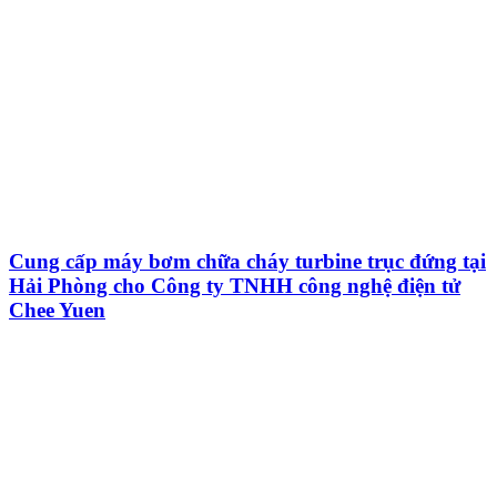
Cung cấp máy bơm chữa cháy turbine trục đứng tại
Hải Phòng cho Công ty TNHH công nghệ điện tử
Chee Yuen