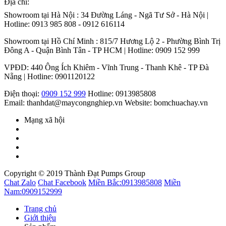
Địa chỉ:
Showroom tại Hà Nội : 34 Đường Láng - Ngã Tư Sở - Hà Nội |
Hotline: 0913 985 808 - 0912 616114
Showroom tại Hồ Chí Minh : 815/7 Hương Lộ 2 - Phường Bình Trị
Đông A - Quận Bình Tân - TP HCM | Hotline: 0909 152 999
VPĐD: 440 Ông Ích Khiêm - Vĩnh Trung - Thanh Khê - TP Đà
Nẵng | Hotline: 0901120122
Điện thoại:
0909 152 999
Hotline: 0913985808
Email: thanhdat@maycongnghiep.vn
Website: bomchuachay.vn
Mạng xã hội
Copyright © 2019 Thành Đạt Pumps Group
Chat Zalo
Chat Facebook
Miền Bắc:
0913985808
Miền
Nam:
0909152999
Trang chủ
Giới thiệu