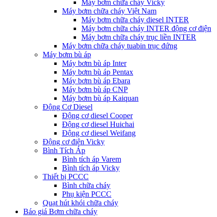
Máy bơm chữa cháy Vicky
Máy bơm chữa cháy Việt Nam
Máy bơm chữa cháy diesel INTER
Máy bơm chữa cháy INTER động cơ điện
Máy bơm chữa cháy trục liền INTER
Máy bơm chữa cháy tuabin trục đứng
Máy bơm bù áp
Máy bơm bù áp Inter
Máy bơm bù áp Pentax
Máy bơm bù áp Ebara
Máy bơm bù áp CNP
Máy bơm bù áp Kaiquan
Động Cơ Diesel
Động cơ diesel Cooper
Động cơ diesel Huichai
Động cơ diesel Weifang
Động cơ điện Vicky
Bình Tích Áp
Bình tích áp Varem
Bình tích áp Vicky
Thiết bị PCCC
Bình chữa cháy
Phụ kiện PCCC
Quạt hút khói chữa cháy
Báo giá Bơm chữa cháy