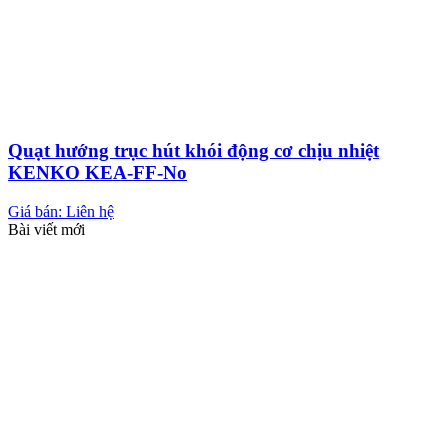
Quạt hướng trục hút khói động cơ chịu nhiệt
KENKO KEA-FF-No
Giá bán: Liên hệ
Bài viết mới