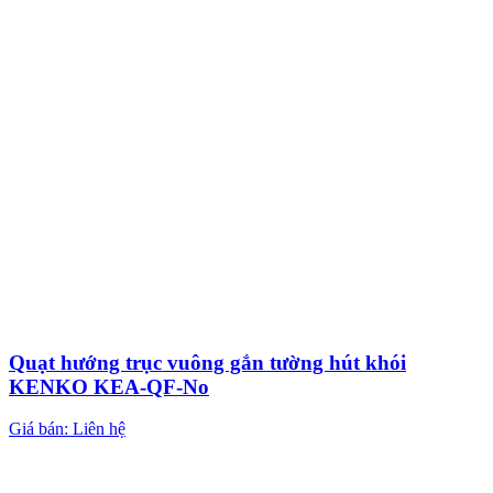
Quạt hướng trục vuông gắn tường hút khói
KENKO KEA-QF-No
Giá bán: Liên hệ