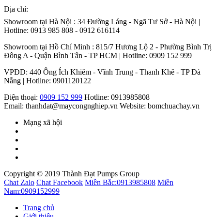
Địa chỉ:
Showroom tại Hà Nội : 34 Đường Láng - Ngã Tư Sở - Hà Nội |
Hotline: 0913 985 808 - 0912 616114
Showroom tại Hồ Chí Minh : 815/7 Hương Lộ 2 - Phường Bình Trị
Đông A - Quận Bình Tân - TP HCM | Hotline: 0909 152 999
VPĐD: 440 Ông Ích Khiêm - Vĩnh Trung - Thanh Khê - TP Đà
Nẵng | Hotline: 0901120122
Điện thoại:
0909 152 999
Hotline: 0913985808
Email: thanhdat@maycongnghiep.vn
Website: bomchuachay.vn
Mạng xã hội
Copyright © 2019 Thành Đạt Pumps Group
Chat Zalo
Chat Facebook
Miền Bắc:
0913985808
Miền
Nam:
0909152999
Trang chủ
Giới thiệu