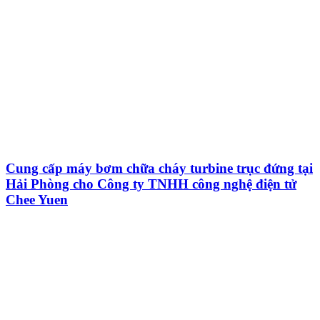
Cung cấp máy bơm chữa cháy turbine trục đứng tại
Hải Phòng cho Công ty TNHH công nghệ điện tử
Chee Yuen