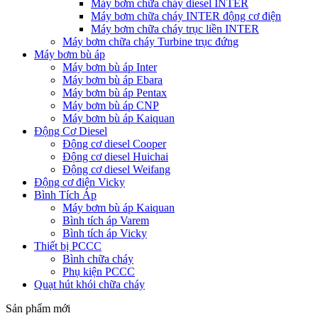
Máy bơm chữa cháy diesel INTER
Máy bơm chữa cháy INTER động cơ điện
Máy bơm chữa cháy trục liền INTER
Máy bơm chữa cháy Turbine trục đứng
Máy bơm bù áp
Máy bơm bù áp Inter
Máy bơm bù áp Ebara
Máy bơm bù áp Pentax
Máy bơm bù áp CNP
Máy bơm bù áp Kaiquan
Động Cơ Diesel
Động cơ diesel Cooper
Động cơ diesel Huichai
Động cơ diesel Weifang
Động cơ điện Vicky
Bình Tích Áp
Máy bơm bù áp Kaiquan
Bình tích áp Varem
Bình tích áp Vicky
Thiết bị PCCC
Bình chữa cháy
Phụ kiện PCCC
Quạt hút khói chữa cháy
Sản phẩm mới