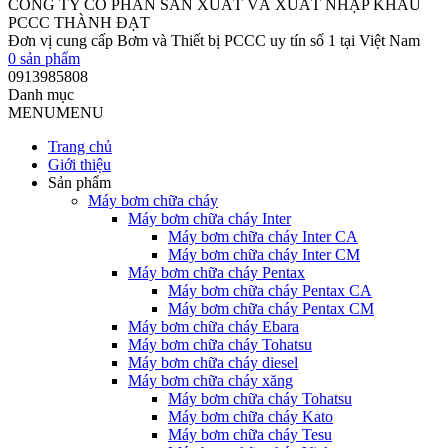
CÔNG TY CỔ PHẦN SẢN XUẤT VÀ XUẤT NHẬP KHẨU
PCCC THÀNH ĐẠT
Đơn vị cung cấp Bơm và Thiết bị PCCC uy tín số 1 tại Việt Nam
0
sản phẩm
0913985808
Danh mục
MENU
MENU
Trang chủ
Giới thiệu
Sản phẩm
Máy bơm chữa cháy
Máy bơm chữa cháy Inter
Máy bơm chữa cháy Inter CA
Máy bơm chữa cháy Inter CM
Máy bơm chữa cháy Pentax
Máy bơm chữa cháy Pentax CA
Máy bơm chữa cháy Pentax CM
Máy bơm chữa cháy Ebara
Máy bơm chữa cháy Tohatsu
Máy bơm chữa cháy diesel
Máy bơm chữa cháy xăng
Máy bơm chữa cháy Tohatsu
Máy bơm chữa cháy Kato
Máy bơm chữa cháy Tesu