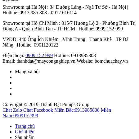
Showroom tại Hà Nội : 34 Đường Láng - Ngã Tư Sở - Hà Nội |
Hotline: 0913 985 808 - 0912 616114
Showroom tại Hồ Chí Minh : 815/7 Hương Lộ 2 - Phường Bình Trị
Đông A - Quận Bình Tân - TP HCM | Hotline: 0909 152 999
VPĐD: 440 Ông Ích Khiêm - Vĩnh Trung - Thanh Khê - TP Đà
Nẵng | Hotline: 0901120122
Điện thoại:
0909 152 999
Hotline: 0913985808
Email: thanhdat@maycongnghiep.vn
Website: bomchuachay.vn
Mạng xã hội
Copyright © 2019 Thành Đạt Pumps Group
Chat Zalo
Chat Facebook
Miền Bắc:
0913985808
Miền
Nam:
0909152999
Trang chủ
Giới thiệu
Sản phẩm