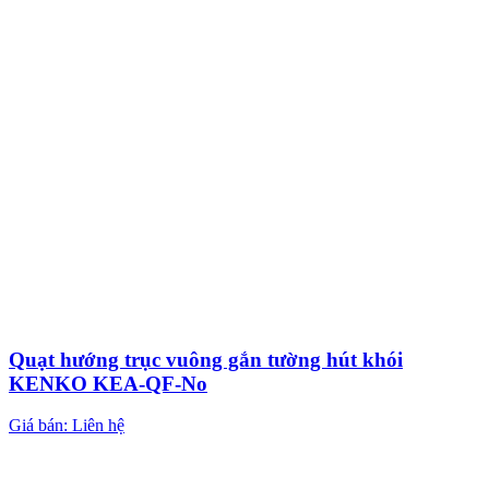
Quạt hướng trục vuông gắn tường hút khói
KENKO KEA-QF-No
Giá bán: Liên hệ