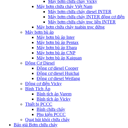
Máy bơm chữa cháy Vicky
Máy bơm chữa cháy Việt Nam
Máy bơm chữa cháy diesel INTER
Máy bơm chữa cháy INTER động cơ điện
Máy bơm chữa cháy trục liền INTER
Máy bơm chữa cháy tuabin trục đứng
Máy bơm bù áp
Máy bơm bù áp Inter
Máy bơm bù áp Pentax
Máy bơm bù áp Ebara
Máy bơm bù áp CNP
Máy bơm bù áp Kaiquan
Động Cơ Diesel
Động cơ diesel Cooper
Động cơ diesel Huichai
Động cơ diesel Weifang
Động cơ điện Vicky
Bình Tích Áp
Bình tích áp Varem
Bình tích áp Vicky
Thiết bị PCCC
Bình chữa cháy
Phụ kiện PCCC
Quạt hút khói chữa cháy
Báo giá Bơm chữa cháy