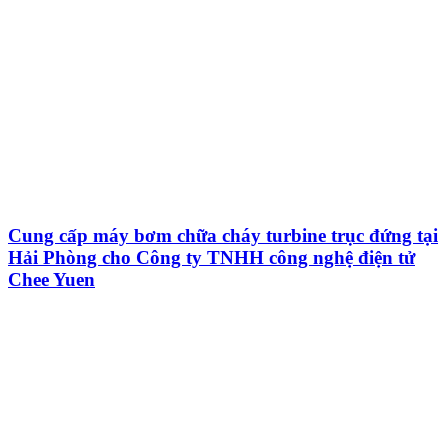
Cung cấp máy bơm chữa cháy turbine trục đứng tại
Hải Phòng cho Công ty TNHH công nghệ điện tử
Chee Yuen