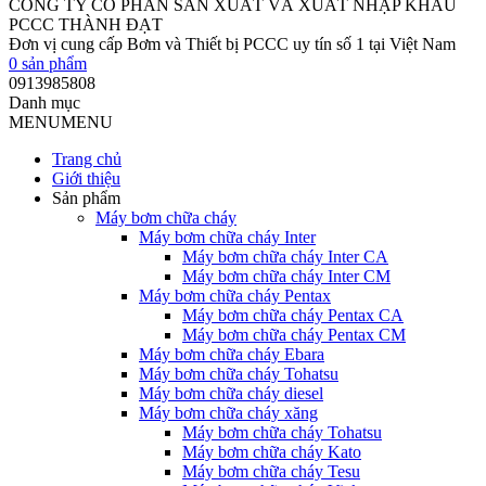
CÔNG TY CỔ PHẦN SẢN XUẤT VÀ XUẤT NHẬP KHẨU
PCCC THÀNH ĐẠT
Đơn vị cung cấp Bơm và Thiết bị PCCC uy tín số 1 tại Việt Nam
0
sản phẩm
0913985808
Danh mục
MENU
MENU
Trang chủ
Giới thiệu
Sản phẩm
Máy bơm chữa cháy
Máy bơm chữa cháy Inter
Máy bơm chữa cháy Inter CA
Máy bơm chữa cháy Inter CM
Máy bơm chữa cháy Pentax
Máy bơm chữa cháy Pentax CA
Máy bơm chữa cháy Pentax CM
Máy bơm chữa cháy Ebara
Máy bơm chữa cháy Tohatsu
Máy bơm chữa cháy diesel
Máy bơm chữa cháy xăng
Máy bơm chữa cháy Tohatsu
Máy bơm chữa cháy Kato
Máy bơm chữa cháy Tesu