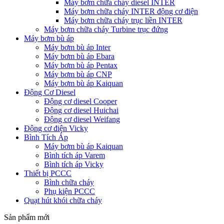
Máy bơm chữa cháy diesel INTER
Máy bơm chữa cháy INTER động cơ điện
Máy bơm chữa cháy trục liền INTER
Máy bơm chữa cháy Turbine trục đứng
Máy bơm bù áp
Máy bơm bù áp Inter
Máy bơm bù áp Ebara
Máy bơm bù áp Pentax
Máy bơm bù áp CNP
Máy bơm bù áp Kaiquan
Động Cơ Diesel
Động cơ diesel Cooper
Động cơ diesel Huichai
Động cơ diesel Weifang
Động cơ điện Vicky
Bình Tích Áp
Máy bơm bù áp Kaiquan
Bình tích áp Varem
Bình tích áp Vicky
Thiết bị PCCC
Bình chữa cháy
Phụ kiện PCCC
Quạt hút khói chữa cháy
Sản phẩm mới