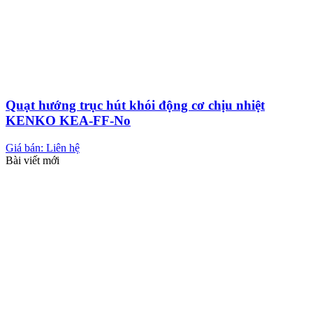
Quạt hướng trục hút khói động cơ chịu nhiệt
KENKO KEA-FF-No
Giá bán: Liên hệ
Bài viết mới